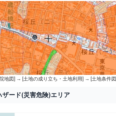
院地図
] → [土地の成り立ち・土地利用] → [土地条件図
ハザード(災害危険)エリア