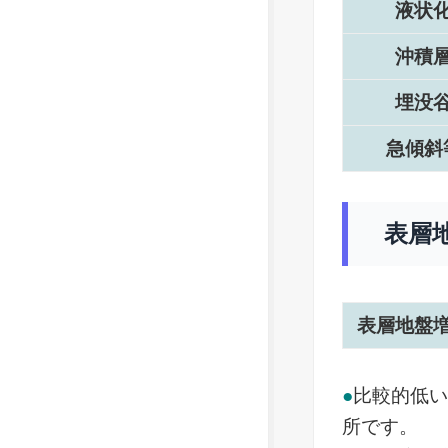
液状
沖積
埋没
急傾斜
表層
表層地盤
●
比較的低
所です。