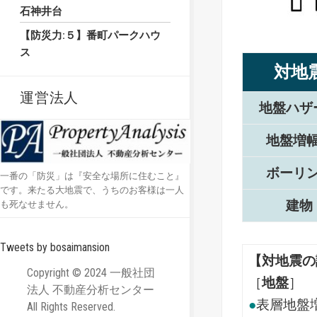
石神井台
【防災力:５】番町パークハウ
ス
対地
運営法人
地盤ハザ
地盤増
ボーリ
一番の「防災」は『安全な場所に住むこと』
です。来たる大地震で、うちのお客様は一人
建物
も死なせません。
Tweets by bosaimansion
【対地震の
Copyright © 2024 一般社団
［
地盤
］
法人 不動産分析センター
●
表層地盤
All Rights Reserved.