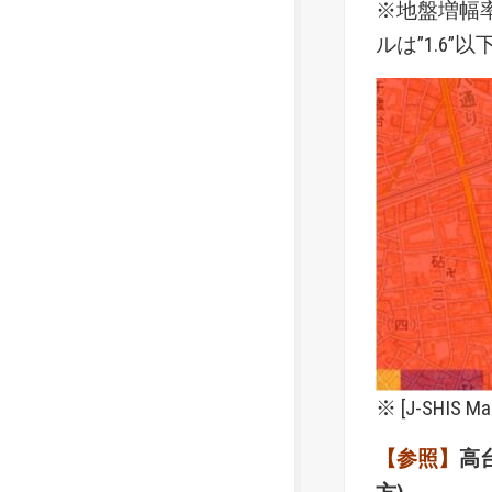
※地盤増幅率
ルは”1.6”
※ [
J-SHIS Ma
【参照】
高