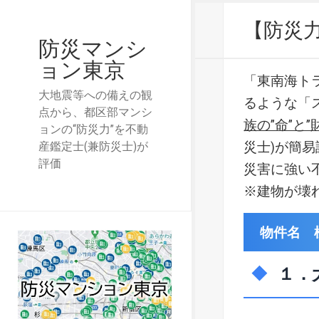
【防災
防災マンシ
ョン東京
「東南海ト
大地震等への備えの観
るような「
点から、都区部マンシ
族の”命”と”
ョンの“防災力”を不動
災士)が簡
産鑑定士(兼防災士)が
評価
災害に強い
※建物が壊
物件名 
１．