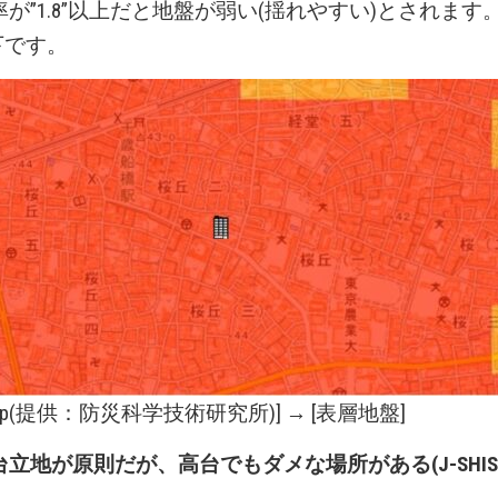
が”1.8”以上だと地盤が弱い(揺れやすい)とされます
以下です。
p
(提供：防災科学技術研究所)] → [表層地盤]
台立地が原則だが、高台でもダメな場所がある(J-SHIS 