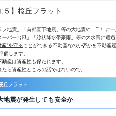
力:５】桜丘フラット
ラフ地震」「首都直下地震」等の大地震や、千年に一
スーパー台風」「線状降水帯豪雨」等の大水害に遭遇
財産”を守る
ことができる不動産なのか否かを不動産鑑
易評価します。
不動産は資産性も保たれます。
れたら資産性どころの話ではないので。
桜丘フラット
大地震が発生しても安全か