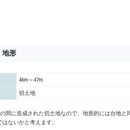
・地形
46m～47m
切土地
地の間に造成された切土地なので、地形的には台地と
ではないかと考えます。