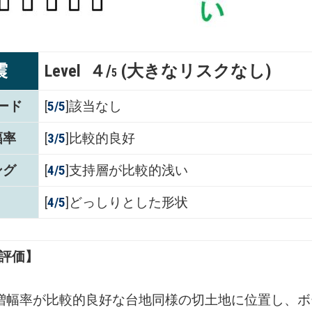
震
Level ４/
(大きなリスクなし)
5
ード
[
5/5
]該当なし
幅率
[
3/5
]比較的良好
ング
[
4/5
]支持層が比較的浅い
[
4/5
]どっしりとした形状
評価】
増幅率が比較的良好な台地同様の切土地に位置し、ボ