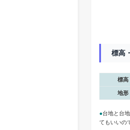
標高
標高
地形
●
台地と台
てもいいの