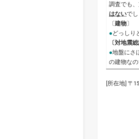
調査でも、
はない
でし
〔
建物
〕
●
どっしり
〔対地震総
●
地盤にさ
の建物なの
[所在地] 〒