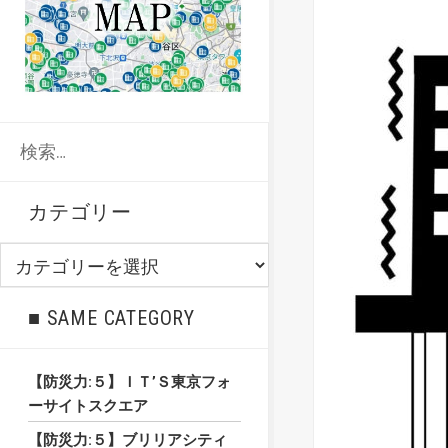
検
索:
カテゴリー
カ
テ
ゴ
■ SAME CATEGORY
リ
ー
【防災力:５】ＩＴ’Ｓ東京フォ
ーサイトスクエア
【防災力:５】ブリリアシティ