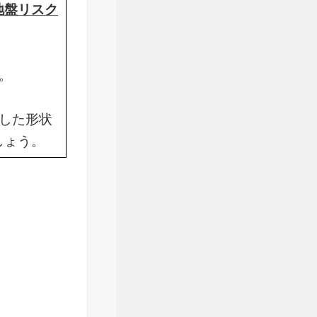
地盤リスク
。
した形状
しょう。