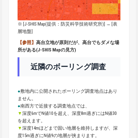
※ [
J-SHIS Map
(提供：防災科学技術研究所)] → [表
層地盤]
【参照】
高台立地が原則だが、高台でもダメな場
所がある(J-SHIS Mapの見方)
近隣のボーリング調査
●
敷地内に公開されたボーリング調査地点はあり
ません。
●
南西方で近接する調査地点では、
▼
深度6mでN値10を超え、深度8m過ぎにはN値30
を超えます。
▼
深度14mほどまで固い地層を維持しますが、深
度15m過ぎにN値9の地層が挟まります。