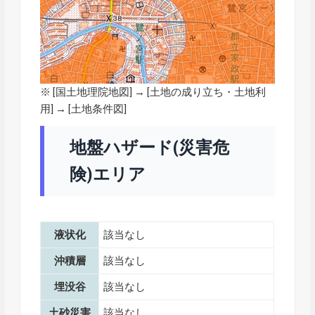
※ [
国土地理院地図
] → [土地の成り立ち・土地利
用] → [土地条件図]
地盤ハザード(災害危
険)エリア
液状化
該当なし
沖積層
該当なし
埋没谷
該当なし
土砂災害
該当なし