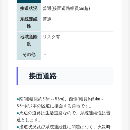
接道状況
普通(接面道路幅員5m超)
系統連続
普通
性
地域危険
リスク有
度
その他
－
接面道路
●
南側(幅員約5.3m～5.6m)、西側(幅員約5.4m～
5.6m)の2本の区道に接面する角地です。
●
周辺の道路は生活道路なので、系統連続性は普
通とします。
●
接道状況及び系統連続性に問題はなく、火災時