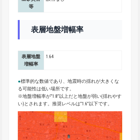
等
表層地盤増幅率
表層地盤
1.64
増幅率
●
標準的な数値であり、地震時の揺れが大きくな
る可能性は低い場所です。
※地盤増幅率が”1.8”以上だと地盤が弱い(揺れやす
い)とされます。推奨レベルは”1.6”以下です。