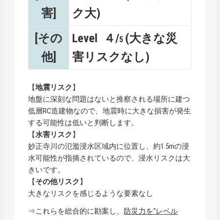
害]
ク大)
[その
Level ４/
(大きな災
5
他]
害リスクなし)
【
地震リスク
】
地盤に深刻な問題はないと推察される場所に建つ
低層RC造建物なので、地震時に大きな損害が発生
する可能性は低いと判断します。
【
水害リスク
】
妙正寺川の氾濫浸水区域内に位置し、約1.5mの浸
水可能性が指摘されているので、浸水リスクは大
きいです。
【
その他リスク
】
大きなリスクを感じるような要素なし
⇒これらを総合的に勘案し、
防災力を“レベル