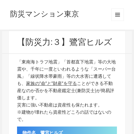
防災マンション東京
メニュ
ーとウ
ィジェ
ット
【防災力:３】鷺宮ヒルズ
「東南海トラフ地震」「首都直下地震」等の大地
震や、千年に一度といわれるような「スーパー台
風」「線状降水帯豪雨」等の大水害に遭遇して
も、
家族の”命”と”財産”を守る
ことができる不動
産なのか否かを不動産鑑定士(兼防災士)が簡易評
価します。
災害に強い不動産は資産性も保たれます。
※建物が壊れたら資産性どころの話ではないの
で。
物件名 鷺宮ヒルズ