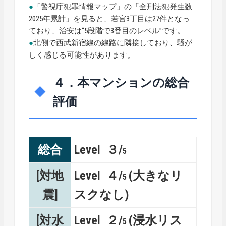
●
「警視庁犯罪情報マップ」の「全刑法犯発生数
2025年累計」を見ると、若宮3丁目は27件となっ
ており、治安は“5段階で3番目のレベル”です。
●
北側で西武新宿線の線路に隣接しており、騒が
しく感じる可能性があります。
４．本マンションの総合
評価
総合
Level ３/
5
[対地
Level ４/
(大きなリ
5
震]
スクなし)
[対水
Level ２/
(浸水リス
5