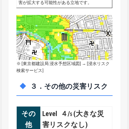
害が拡大する可能性がある立地です。
※ [
東京都建設局 浸水予想区域図
] → [浸水リスク
検索サービス]
３．その他の災害リスク
その
Level ４/
(大きな災
5
他
害リスクなし)