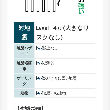
対地
Level ４/
(大きなリ
5
震
スクなし)
地盤ハザ
[
5/5
]該当なし
ード
地盤増幅
[
2/5
]標準的
率
ボーリン
[
4/5
]浅いうちに固い地層
グ
建物
[
4/5
]低層RC造建物
【対地震の評価】