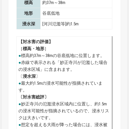
標高
約37m～38m
地形
谷底低地
浸水深
[河川氾濫等]約1.5m
【対水害の評価】
［
標高・地形
］
●
標高約37m～38mの谷底低地に位置します。
●
赤線で表示される「妙正寺川が氾濫した場合
の浸水区域」に含まれます。
〔
浸水深
〕
●
最大約1.5mの浸水可能性が指摘されていま
す。
〔対水害総評〕
●
妙正寺川の氾濫浸水区域内に位置し、約1.5m
の浸水可能性が指摘されているので、浸水リス
クは大きいです。
●
想定を超える大雨が降った場合には、浸水被