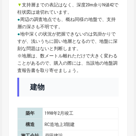
▼
支持層までの表記はなく、深度20m余りN値42で
柱状図は途切れています。
●
周辺の調査地点でも、概ね同様の地盤で、支持
層の深さも不明です。
●
地中深くの状況が把握できないのは気掛かりで
すが、浅いうちに固い地層となるので、地盤に深
刻な問題はないと判断します。
※地層は、数メートル離れただけで大きく変わる
ことがあるので、購入の際には、当該地の地盤調
査報告書を取り寄せましょう。
建物
築年
1998年2月竣工
構造
RC造地上3階建
施工会社
戸田建設