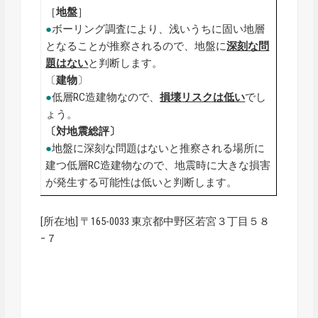
［
地盤
］
●
ボーリング調査により、浅いうちに固い地層
となることが推察されるので、地盤に
深刻な問
題はない
と判断します。
〔
建物
〕
●
低層RC造建物なので、
損壊リスクは低い
でし
ょう。
〔対地震総評〕
●
地盤に深刻な問題はないと推察される場所に
建つ低層RC造建物なので、地震時に大きな損害
が発生する可能性は低いと判断します。
[所在地] 〒165-0033 東京都中野区若宮３丁目５８
−７