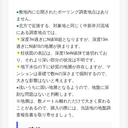
●
敷地内に公開されたボーリング調査地点はあり
ません。
●
北方で近接する、対象地と同じく中新井川流域
にある調査地点では、
▼
深度7m過ぎにN値50超となりますが、深度13m
過ぎにN値10の地層が挟まります。
▼
柱状図の表記は、深度15mN値28で途切れてお
り、それより深い部分の状況は不明です。
▼
地下水位の下に砂質の地層が存在しますが、マ
ンションは基礎で数mの深さまで掘削するので、
大きな影響はないと考えます。
●
浅いうちに固い地層となるようので、地盤に深
刻な問題はないと判断します。
※地層は、数メートル離れただけで大きく変わる
ことがあるので、購入の際には、当該地の地盤調
査報告書を取り寄せましょう。