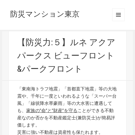
防災マンション東京
メニュ
ーとウ
ィジェ
ット
【防災力:５】ルネ アクア
パークス ビューフロント
&パークフロント
「東南海トラフ地震」「首都直下地震」等の大地
震や、千年に一度といわれるような「スーパー台
風」「線状降水帯豪雨」等の大水害に遭遇して
も、
家族の”命”と”財産”を守る
ことができる不動
産なのか否かを不動産鑑定士(兼防災士)が簡易評
価します。
災害に強い不動産は資産性も保たれます。