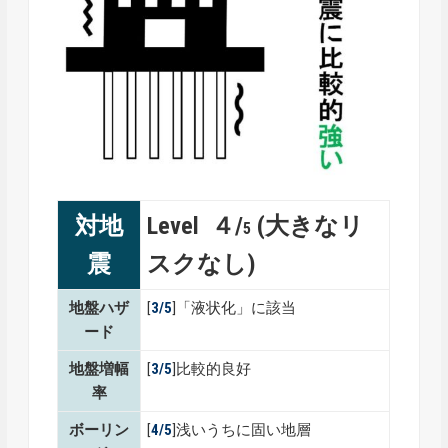
対地
Level ４/
(大きなリ
5
震
スクなし)
地盤ハザ
[
3/5
]「液状化」に該当
ード
地盤増幅
[
3/5
]比較的良好
率
ボーリン
[
4/5
]浅いうちに固い地層