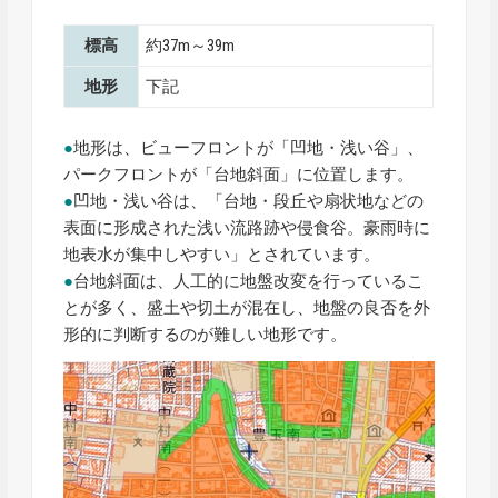
標高
約37m～39m
地形
下記
●
地形は、ビューフロントが「凹地・浅い谷」、
パークフロントが「台地斜面」に位置します。
●
凹地・浅い谷は、「台地・段丘や扇状地などの
表面に形成された浅い流路跡や侵食谷。豪雨時に
地表水が集中しやすい」とされています。
●
台地斜面は、人工的に地盤改変を行っているこ
とが多く、盛土や切土が混在し、地盤の良否を外
形的に判断するのが難しい地形です。