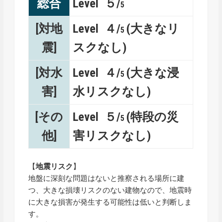
総合
Level ５/
5
[対地
Level ４/
(大きなリ
5
震]
スクなし)
[対水
Level ４/
(大きな浸
5
害]
水リスクなし)
[その
Level ５/
(特段の災
5
他]
害リスクなし)
【
地震リスク
】
地盤に深刻な問題はないと推察される場所に建
つ、大きな損壊リスクのない建物なので、地震時
に大きな損害が発生する可能性は低いと判断しま
す。