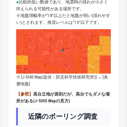
●
比較的低い数値であり、地震時の揺れが小さく
抑えられる可能性がある場所です。
※地盤増幅率が”1.8”以上だと地盤が弱い(揺れやす
い)とされます。推奨レベルは”1.6”以下です。
※ [
J-SHIS Map
(提供：防災科学技術研究所)] → [表
層地盤]
【参照】
高台立地が原則だが、高台でもダメな場
所がある(J-SHIS Mapの見方)
近隣のボーリング調査