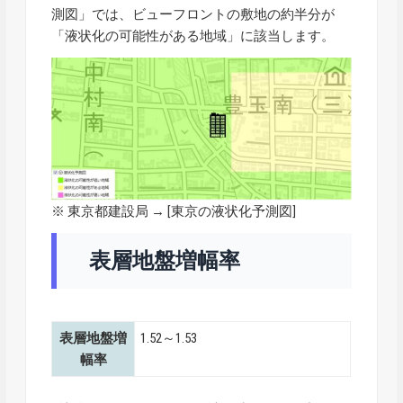
測図」では、ビューフロントの敷地の約半分が
「液状化の可能性がある地域」に該当します。
※ 東京都建設局 → [
東京の液状化予測図
]
表層地盤増幅率
表層地盤増
1.52～1.53
幅率