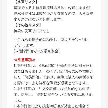
【
水害リスク
】
暗渠である中新井川流域の谷地に位置しますが、
浸水可能性は比較的小さな数値なので、大きな浸
水リスクはないと判断します。
【
その他リスク
】
特段の災害リスクなし
⇒これらを総合的に勘案し、
防災力を“レベル
５”
とします。
(５段階評価で５が最も安全)
≪注意事項≫
1. 本件評価は、不動産鑑定評価の手法に則ったも
のではありません。公開された情報のみを根拠と
した「簡易評価」であり、実際に購入の判断をす
る際には、より詳細な調査が必要となります。
2. 本件評価の「リスク評価」は相対的なもので
す。防災上、“絶対に安全”といえる立地はありま
せん。
3. 本件評価により損害や紛争が発生した場合で