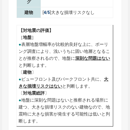
グ
建物
[
4/5
]大きな損壊リスクなし
【対地震の評価】
［
地盤
］
●
表層地盤増幅率が比較的良好な上に、ボーリ
ング調査により、浅いうちに固い地層となるこ
とが推察されるので、地盤に
深刻な問題はない
と判断します。
〔
建物
〕
●
ビューフロント及びパークフロント共に、
大
きな損壊リスクはない
と判断します。
〔
対地震総評
〕
●
地盤に深刻な問題はないと推察される場所に
建つ、大きな損壊リスクのない建物なので、地
震時に大きな損害が発生する可能性は低いと判
断します。