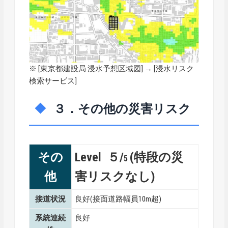
※ [
東京都建設局 浸水予想区域図
] → [浸水リスク
検索サービス]
３．その他の災害リスク
その
Level ５/
(特段の災
5
他
害リスクなし)
接道状況
良好(接面道路幅員10m超)
系統連続
良好