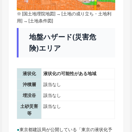
※ [
国土地理院地図
] → [土地の成り立ち・土地利
用] → [土地条件図]
地盤ハザード(災害危
険)エリア
液状化
液状化の可能性がある地域
沖積層
該当なし
埋没谷
該当なし
土砂災害
該当なし
等
●
東京都建設局が公開している「東京の液状化予