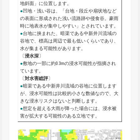
地斜面」に位置します。
●
凹地・浅い谷は、「台地・段丘や扇状地など
の表面に形成された浅い流路跡や侵食谷。豪雨
時に地表水が集中しやすい」とされています。
●
台地に挟まれた、暗渠である中新井川流域の
谷地で、標高は周辺で最も低いくらいであり、
水が集まる可能性があります。
〔
浸水深
〕
●
敷地の一部に約0.3mの浸水可能性が指摘され
ています。
〔
対水害総評
〕
●
暗渠である中新井川流域の谷地に位置します
が、浸水可能性は比較的小さな数値なので、大
きな浸水リスクはないと判断します。
●
想定を超える大雨が降った場合には、浸水被
害が拡大する可能性のある立地です。