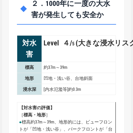
２．1000年に一度の大水
害が発生しても安全か
対水
Level ４/
(大きな浸水リス
5
害
標高
約37m～39m
地形
凹地・浅い谷、台地斜面
浸水深
[内水氾濫等]約0.3m
【対水害の評価】
［
標高・地形
］
●
標高約37m～39m、地形的には、ビューフロン
トが「凹地・浅い谷」、パークフロントが「台