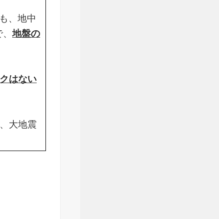
も、地中
で、
地盤の
クはない
が、大地震