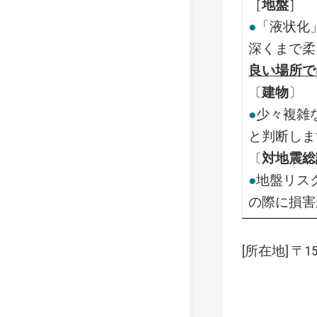
［
地盤
］
●
「液状化
深くまで柔
良い場所で
〔
建物
〕
●
少々複雑
と判断しま
〔
対地震総
●
地盤リス
の際に損害
[所在地] 〒