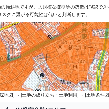
mの傾斜地ですが、大規模な擁壁等の築造は視認でき
リスクに繋がる可能性は低いと判断します。
院地図
] → [土地の成り立ち・土地利用] → [土地条件図