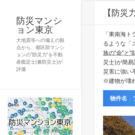
【防災
防災マンシ
ョン東京
「東南海ト
大地震等への備えの観
るような「
点から、都区部マンシ
族の”命”と”
ョンの“防災力”を不動
災士)が簡
産鑑定士(兼防災士)が
評価
災害に強い
※建物が壊
物件名 