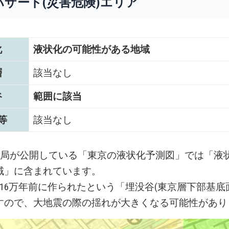
ハザード(災害危険)エリア
化
液状化の可能性がある地域
層
該当なし
谷
範囲に該当
等
該当なし
設局が公開している「東京の液状化予測図」では「液
域」に含まれています。
～16万年前に作られたという「埋没谷(東京層下部基底
すので、大地震の際の揺れが大きくなる可能性があり