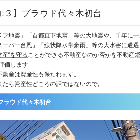
力:３】プラウド代々木初台
ラフ地震」「首都直下地震」等の大地震や、千年に一
スーパー台風」「線状降水帯豪雨」等の大水害に遭遇
財産”を守る
ことができる不動産なのか否かを不動産鑑
易評価します。
不動産は資産性も保たれます。
れたら資産性どころの話ではないので。
プラウド代々木初台