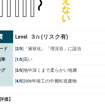
震
Level ３/
(リスク有)
5
ード
[
2/5
]「液状化」「埋没谷」に該当
幅率
[
1/5
]高い
ング
[
2/5
]地中深くまで柔らかい地層
[
4/5
]2006年竣工の中層RC造建物
評価】