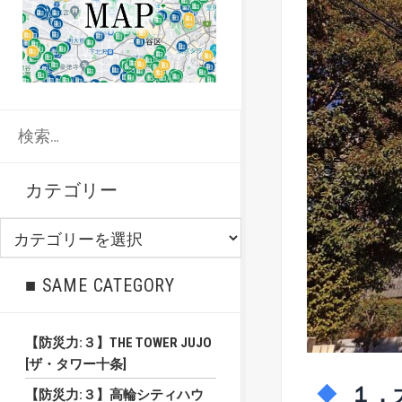
検
索:
カテゴリー
カ
テ
ゴ
■ SAME CATEGORY
リ
ー
【防災力:３】THE TOWER JUJO
[ザ・タワー十条]
１．
【防災力:３】高輪シティハウ