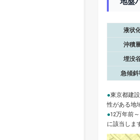
地盤
液状
沖積
埋没
急傾斜
●
東京都建
性がある地
●
12万年前
に該当しま