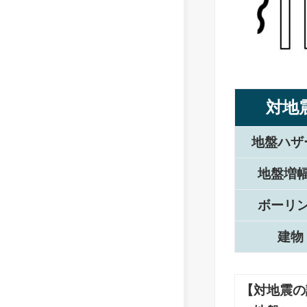
対地
地盤ハザ
地盤増
ボーリ
建物
【対地震の