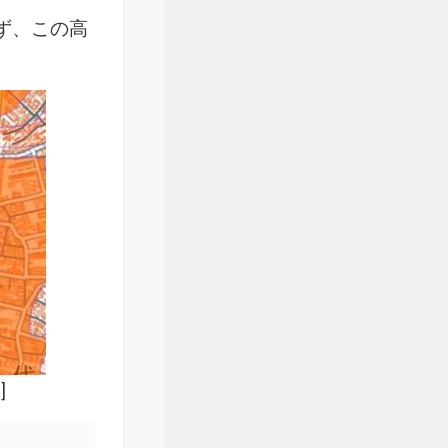
ず、この高
]