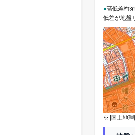
●
高低差約3
低差が地盤
※ [
国土地理