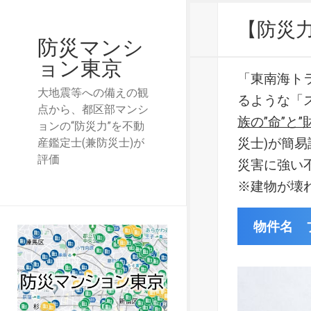
【防災
防災マンシ
ョン東京
「東南海ト
大地震等への備えの観
るような「
点から、都区部マンシ
族の”命”と”
ョンの“防災力”を不動
災士)が簡
産鑑定士(兼防災士)が
評価
災害に強い
※建物が壊
物件名 