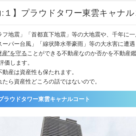
力:１】プラウドタワー東雲キャナル
ラフ地震」「首都直下地震」等の大地震や、千年に一
スーパー台風」「線状降水帯豪雨」等の大水害に遭遇
財産”を守る
ことができる不動産なのか否かを不動産鑑
易評価します。
不動産は資産性も保たれます。
れたら資産性どころの話ではないので。
プラウドタワー東雲キャナルコート