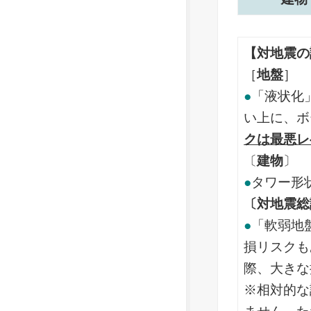
【対地震の
［
地盤
］
●
「液状化
い上に、ボ
クは最悪レ
〔
建物
〕
●
タワー形
〔対地震総
●
「軟弱地
損リスクも
際、大きな
※相対的な