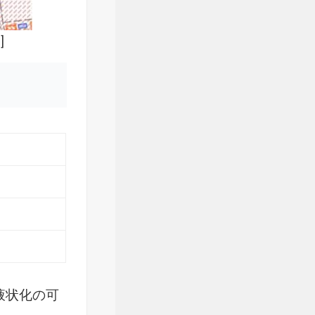
]
液状化の可