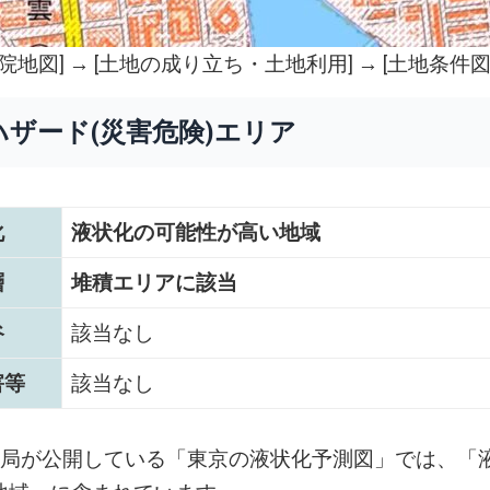
院地図
] → [土地の成り立ち・土地利用] → [土地条件図
ハザード(災害危険)エリア
化
液状化の可能性が高い地域
層
堆積エリアに該当
谷
該当なし
害等
該当なし
設局が公開している「東京の液状化予測図」では、「