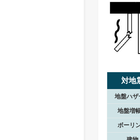
対地
地盤ハザ
地盤増
ボーリ
建物