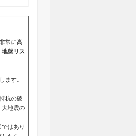
非常に高
、
地盤リス
します。
持杭の破
、大地震の
訳ではあり