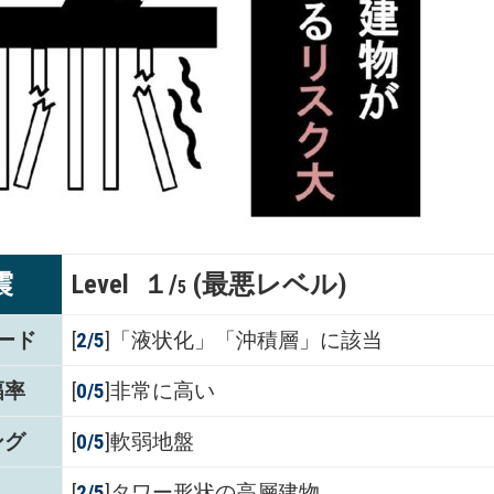
震
Level １/
(最悪レベル)
5
ード
[
2/5
]「液状化」「沖積層」に該当
幅率
[
0/5
]非常に高い
ング
[
0/5
]軟弱地盤
[
2/5
]タワー形状の高層建物