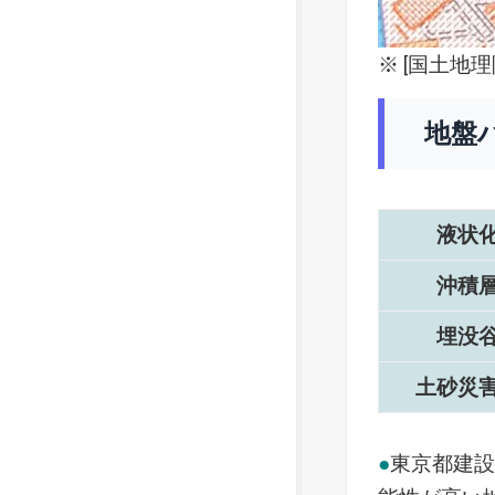
※ [
国土地理
地盤
液状
沖積
埋没
土砂災
●
東京都建