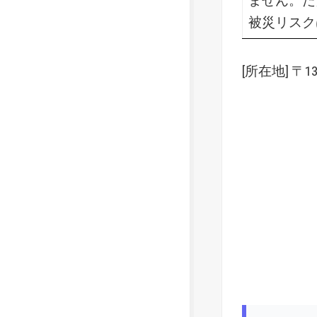
ません。た
被災リスク
[所在地] 〒