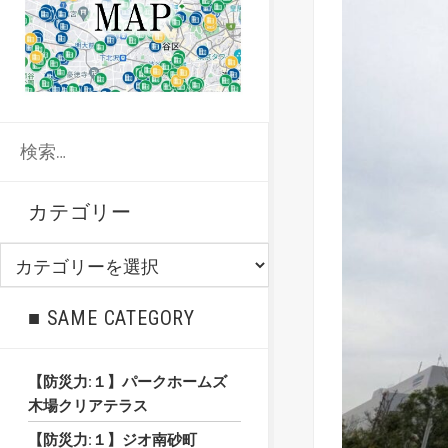
検
索:
カテゴリー
カ
テ
ゴ
■ SAME CATEGORY
リ
ー
【防災力:１】パークホームズ
木場クリアテラス
【防災力:１】ジオ南砂町