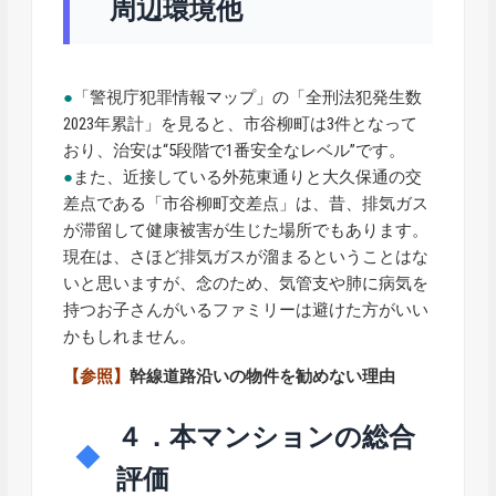
周辺環境他
●
「警視庁犯罪情報マップ」の「全刑法犯発生数
2023年累計」を見ると、市谷柳町は3件となって
おり、治安は“5段階で1番安全なレベル”です。
●
また、近接している外苑東通りと大久保通の交
差点である「市谷柳町交差点」は、昔、排気ガス
が滞留して健康被害が生じた場所でもあります。
現在は、さほど排気ガスが溜まるということはな
いと思いますが、念のため、気管支や肺に病気を
持つお子さんがいるファミリーは避けた方がいい
かもしれません。
【参照】
幹線道路沿いの物件を勧めない理由
４．本マンションの総合
評価