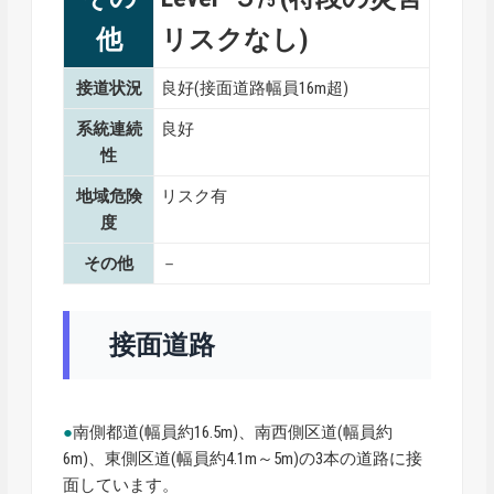
5
他
リスクなし)
接道状況
良好(接面道路幅員16m超)
系統連続
良好
性
地域危険
リスク有
度
その他
－
接面道路
●
南側都道(幅員約16.5m)、南西側区道(幅員約
6m)、東側区道(幅員約4.1m～5m)の3本の道路に接
面しています。