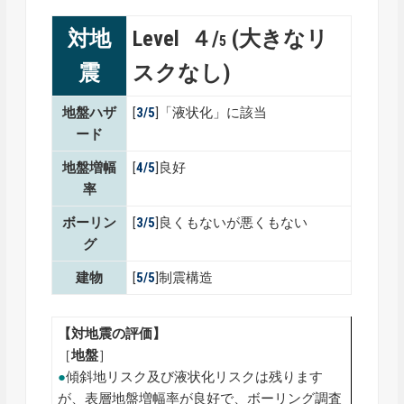
対地
Level ４/
(大きなリ
5
震
スクなし)
地盤ハザ
[
3/5
]「液状化」に該当
ード
地盤増幅
[
4/5
]良好
率
ボーリン
[
3/5
]良くもないが悪くもない
グ
建物
[
5/5
]制震構造
【対地震の評価】
［
地盤
］
●
傾斜地リスク及び液状化リスクは残ります
が、表層地盤増幅率が良好で、ボーリング調査