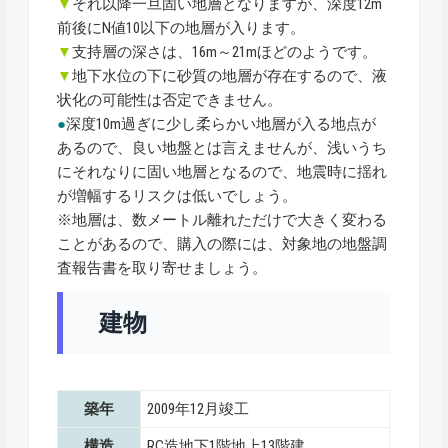
▼
それ以降一旦固い地層となりますが、深度12m
前後にN値10以下の地層が入ります。
▼
支持層の深さは、16m～21mほどのようです。
▼
地下水位の下に砂質の地層が存在するので、液
状化の可能性は否定できません。
●
深度10m過ぎに少し柔らかい地層が入る地点が
あるので、良い地盤とは言えませんが、浅いうち
にそれなりに固い地層となるので、地震時に揺れ
が増幅するリスクは低いでしょう。
※地層は、数メートル離れただけで大きく変わる
ことがあるので、購入の際には、対象地の地盤調
査報告書を取り寄せましょう。
建物
築年
2009年12月竣工
構造
RC造地下1階地上13階建