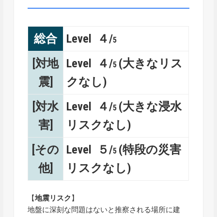
総合
Level ４/
5
[対地
Level ４/
(大きなリス
5
震]
クなし)
[対水
Level ４/
(大きな浸水
5
害]
リスクなし)
[その
Level ５/
(特段の災害
5
他]
リスクなし)
【
地震リスク
】
地盤に深刻な問題はないと推察される場所に建