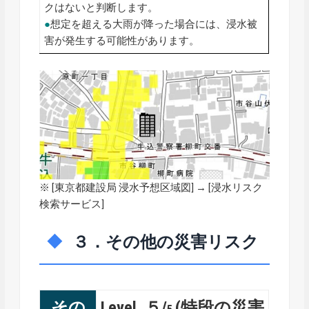
クはないと判断します。
●
想定を超える大雨が降った場合には、浸水被
害が発生する可能性があります。
※ [
東京都建設局 浸水予想区域図
] → [浸水リスク
検索サービス]
３．その他の災害リスク
その
Level ５/
(特段の災害