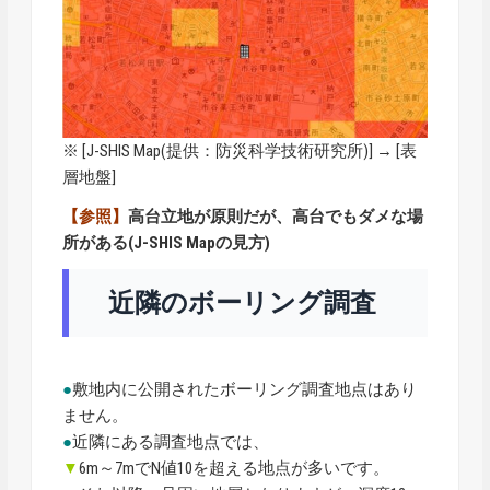
※ [
J-SHIS Map
(提供：防災科学技術研究所)] → [表
層地盤]
【参照】
高台立地が原則だが、高台でもダメな場
所がある(J-SHIS Mapの見方)
近隣のボーリング調査
●
敷地内に公開されたボーリング調査地点はあり
ません。
●
近隣にある調査地点では、
▼
6m～7mでN値10を超える地点が多いです。