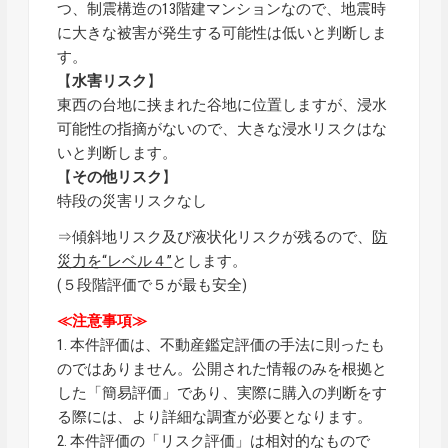
つ、制震構造の13階建マンションなので、地震時
に大きな被害が発生する可能性は低いと判断しま
す。
【
水害リスク
】
東西の台地に挟まれた谷地に位置しますが、浸水
可能性の指摘がないので、大きな浸水リスクはな
いと判断します。
【
その他リスク
】
特段の災害リスクなし
⇒傾斜地リスク及び液状化リスクが残るので、
防
災力を“レベル４”
とします。
(５段階評価で５が最も安全)
≪注意事項≫
1. 本件評価は、不動産鑑定評価の手法に則ったも
のではありません。公開された情報のみを根拠と
した「簡易評価」であり、実際に購入の判断をす
る際には、より詳細な調査が必要となります。
2. 本件評価の「リスク評価」は相対的なもので