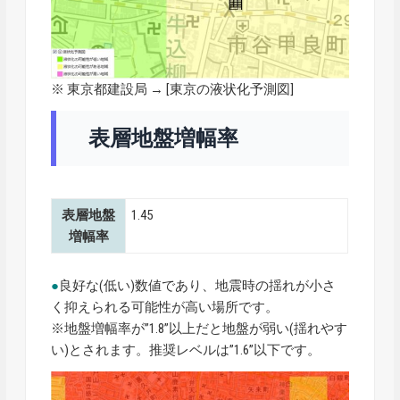
※ 東京都建設局 → [
東京の液状化予測図
]
表層地盤増幅率
表層地盤
1.45
増幅率
●
良好な(低い)数値であり、地震時の揺れが小さ
く抑えられる可能性が高い場所です。
※地盤増幅率が”1.8”以上だと地盤が弱い(揺れやす
い)とされます。推奨レベルは”1.6”以下です。