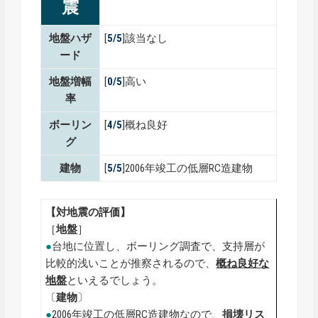
震
地盤ハザ
[
5/5
]該当なし
ード
地盤増幅
[
0
/5
]高い
率
ボーリン
[
4
/5
]概ね良好
グ
建物
[
5/5
]2006年竣工の低層RC造建物
【対地震の評価】
［
地盤
］
●
台地に位置し、ボーリング調査で、支持層が
比較的浅いことが推察されるので、
概ね良好な
地盤
といえるでしょう。
〔
建物
〕
●
2006年竣工の低層RC造建物なので、
損壊リス