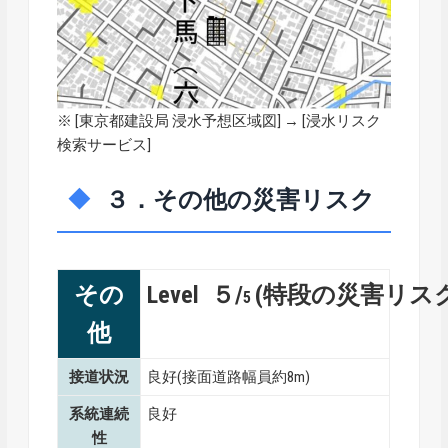
※ [
東京都建設局 浸水予想区域図
] → [浸水リスク
検索サービス]
３．その他の災害リスク
その
Level ５/
(特段の災害リス
5
他
接道状況
良好(接面道路幅員約8m)
系統連続
良好
性