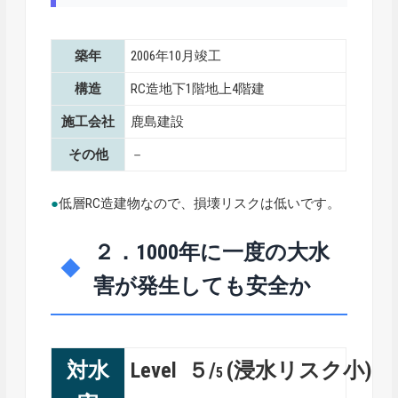
築年
2006年10月竣工
構造
RC造地下1階地上4階建
施工会社
鹿島建設
その他
－
●
低層RC造建物なので、損壊リスクは低いです。
２．1000年に一度の大水
害が発生しても安全か
対水
Level ５/
(浸水リスク小)
5