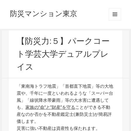
防災マンション東京
メニュ
ーとウ
ィジェ
ット
【防災力:５】パークコー
ト学芸大学デュアルプレ
イス
「東南海トラフ地震」「首都直下地震」等の大地
震や、千年に一度といわれるような「スーパー台
風」「線状降水帯豪雨」等の大水害に遭遇して
も、
家族の”命”と”財産”を守る
ことができる不動
産なのか否かを不動産鑑定士(兼防災士)が簡易評
価します。
災害に強い不動産は資産性も保たれます。