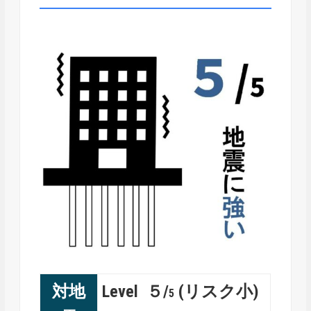
対地
Level ５/
(リスク小)
5