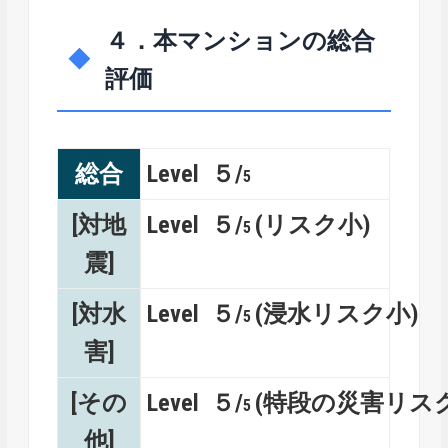
４．本マンションの総合
評価
総合
Level ５/
5
[対地
Level ５/
(リスク小)
5
震]
[対水
Level ５/
(浸水リスク小)
5
害]
[その
Level ５/
(特段の災害リス
5
他]