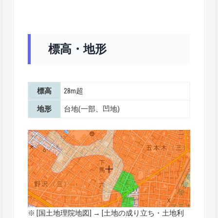
標高・地形
標高
28m超
地形
台地(一部、凹地)
※ [
国土地理院地図
] → [土地の成り立ち・土地利