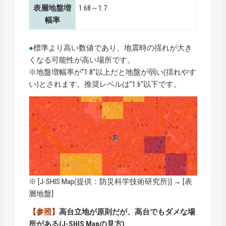
表層地盤増
1.68～1.7
幅率
●
標準より高い数値であり、地震時の揺れが大き
くなる可能性が高い場所です。
※地盤増幅率が”1.8”以上だと地盤が弱い(揺れやす
い)とされます。推奨レベルは”1.6”以下です。
※ [
J-SHIS Map
(提供：防災科学技術研究所)] → [表
層地盤]
【参照】
高台立地が原則だが、高台でもダメな場
所がある(J-SHIS Mapの見方)