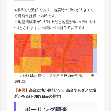
●
標準的な数値であり、地震時の揺れが大きくな
る可能性は低い場所です。
※地盤増幅率が”1.8”以上だと地盤が弱い(揺れやす
い)とされます。推奨レベルは”1.6”以下です。
※ [
J-SHIS Map
(提供：防災科学技術研究所)] → [表
層地盤]
【参照】
高台立地が原則だが、高台でもダメな場
所がある(J-SHIS Mapの見方)
ボーリング調査