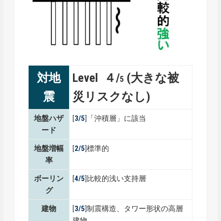
対地
Level ４/
(大きな被
5
震
災リスクなし)
地盤ハザ
[
3/5
]「沖積層」に該当
ード
地盤増幅
[
2/5
]標準的
率
ボーリン
[
4/5
]比較的浅い支持層
グ
建物
[
3/5
]制震構造、タワー形状の高層
建物