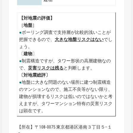
【対地震の評価】
［
地盤
］
●
ボーリング調査で支持層が比較的浅いことが
把握できるので、
大きな地盤リスクはない
でし
ょう。
〔
建物
〕
●
制震構造ですが、タワー形状の高層建物なの
で、
災害リスクは残る
と判断します。
〔対地震総評〕
●
地盤に大きな問題のない場所に建つ制震構造
のマンションなので、施工不良等がない限り、
建物が損壊するリスクは低いのではないかと考
えますが、タワーマンション特有の災害リスク
は顕在です。
【所在】〒108-0075 東京都港区港南３丁目５−１