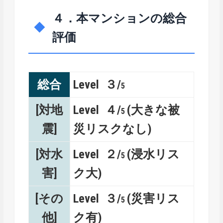
４．本マンションの総合
評価
総合
Level ３/
5
[対地
Level ４/
(大きな被
5
震]
災リスクなし)
[対水
Level ２/
(浸水リス
5
害]
ク大)
[その
Level ３/
(災害リス
5
他]
ク有)