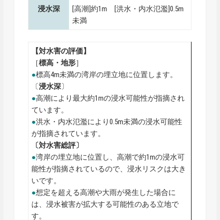
浸水深
[高潮]約1m [洪水・内水氾濫]0.5m
未満
【対水害の評価】
［
標高・地形
］
●
標高4m未満の湾岸の埋立地に位置します。
〔
浸水深
〕
●
高潮により最大約1mの浸水可能性が指摘され
ています。
●
洪水・内水氾濫により0.5m未満の浸水可能性
が指摘されています。
〔対水害総評〕
●
湾岸の埋立地に位置し、高潮で約1mの浸水可
能性が指摘されているので、浸水リスクは大き
いです。
●
想定を超える高潮や大雨が発生した場合に
は、浸水被害が拡大する可能性のある立地で
す。