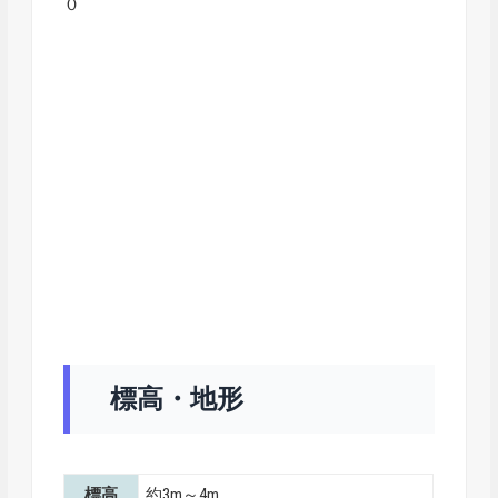
０
標高・地形
標高
約3m～4m