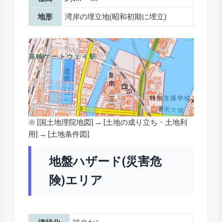
地形
湾岸の埋立地(昭和初期に埋立)
※ [
国土地理院地図
] → [土地の成り立ち・土地利
用] → [土地条件図]
地盤ハザード(災害危
険)エリア