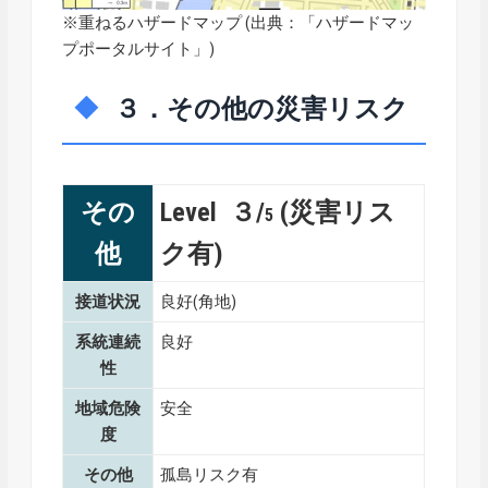
※重ねるハザードマップ (出典：「
ハザードマッ
プポータルサイト
」)
３．その他の災害リスク
その
Level ３/
(災害リス
5
他
ク有)
接道状況
良好(角地)
系統連続
良好
性
地域危険
安全
度
その他
孤島リスク有