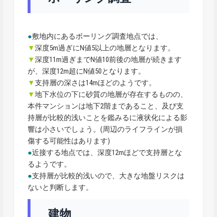
●
敷地内にあるボーリング調査地点では、
▼
深度5m過ぎにN値5以上の地層となります。
▼
深度11m過ぎまでN値10前後の地層が続きます
が、深度12m超にN値50となります。
▼
支持層の深さは14mほどのようです。
▼
地下水位の下に砂質の地層が存在するものの、
本件マンションは地下2階まであること、及び支
持層が比較的浅いことを鑑みるに液状化による影
響は小さいでしょう。(周辺のライフラインが損
傷する可能性はあります)
●
近接する地点では、深度12mほどで支持層とな
るようです。
●
支持層が比較的浅いので、大きな地盤リスクは
ないと判断します。
建物