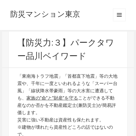
防災マンション東京
メニュ
ーとウ
ィジェ
ット
【防災力:３】パークタワ
ー品川ベイワード
「東南海トラフ地震」「首都直下地震」等の大地
震や、千年に一度といわれるような「スーパー台
風」「線状降水帯豪雨」等の大水害に遭遇して
も、
家族の”命”と”財産”を守る
ことができる不動
産なのか否かを不動産鑑定士(兼防災士)が簡易評
価します。
災害に強い不動産は資産性も保たれます。
※建物が壊れたら資産性どころの話ではないの
で。