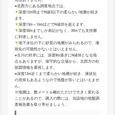
●
北西方にある調査地点では、
▼
深度12m弱までN値2以下の柔らかい地層が続き
ます。
▼
深度15m～16mほどでN値20を超えます。
▼
深度30mまでしか表記がなく、30mでも支持層
に到達しません。
▼
地下水位の下に砂質の地層がみられるので、液
状化の可能性がないとはいえません。
●
古川の対岸には、深度8m過ぎにN値50となる地
点もありますが、保守的な立場から、北西方の柱
状図情報を重視します。
●
深度12m近くまで柔らかい地層が続き、液状化
の兆候もあるようなので地盤が良いとはいえませ
ん。
※地層は、数メートル離れただけで大きく変わる
ことがあるので、購入の際には、当該地の地盤調
査報告書を取り寄せましょう。