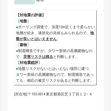
【対地震の評価】
［
地盤
］
●
ボーリング調査で、深度12m近くまで柔らかい
地層が続き、液状化の兆候もみられるので、
地
盤が良いとはいえません
。
〔
建物
〕
●
制震構造ですが、タワー形状の高層建物なの
で、
災害リスクは残る
と判断します。
〔対地震総評〕
●
地盤リスクがないとはいえない場所に建つ、
タワー形状の高層建物なので、制震構造であっ
ても、相応の被災リスクがあると判断します。
[所在地] 〒105-0014 東京都港区芝３丁目１２−４