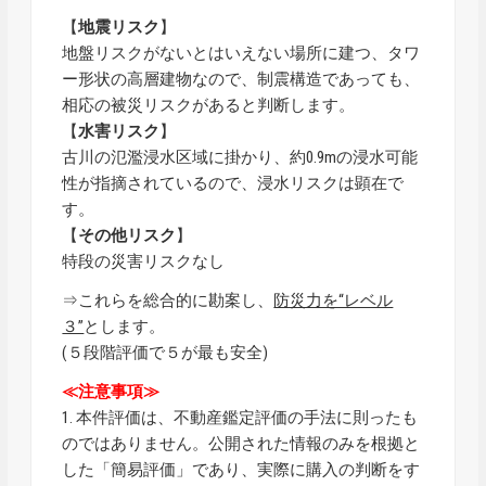
【
地震リスク
】
地盤リスクがないとはいえない場所に建つ、タワ
ー形状の高層建物なので、制震構造であっても、
相応の被災リスクがあると判断します。
【
水害リスク
】
古川の氾濫浸水区域に掛かり、約0.9mの浸水可能
性が指摘されているので、浸水リスクは顕在で
す。
【
その他リスク
】
特段の災害リスクなし
⇒これらを総合的に勘案し、
防災力を“レベル
３”
とします。
(５段階評価で５が最も安全)
≪注意事項≫
1. 本件評価は、不動産鑑定評価の手法に則ったも
のではありません。公開された情報のみを根拠と
した「簡易評価」であり、実際に購入の判断をす