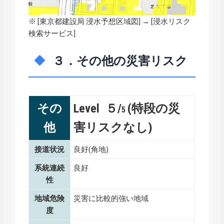
※ [
東京都建設局 浸水予想区域図
] → [浸水リスク
検索サービス]
３．その他の災害リスク
その
Level ５/
(特段の災
5
他
害リスクなし)
接道状況
良好(角地)
系統連続
良好
性
地域危険
災害に比較的強い地域
度