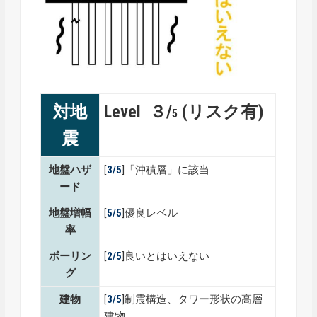
対地
Level ３/
(リスク有)
5
震
地盤ハザ
[
3/5
]「沖積層」に該当
ード
地盤増幅
[
5/5
]優良レベル
率
ボーリン
[
2/5
]良いとはいえない
グ
建物
[
3/5
]制震構造、タワー形状の高層
建物