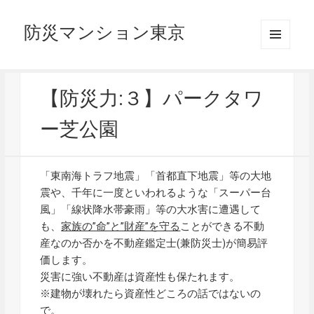
防災マンション東京
メニュ
ーとウ
ィジェ
ット
【防災力:３】パークタワ
ー芝公園
「東南海トラフ地震」「首都直下地震」等の大地
震や、千年に一度といわれるような「スーパー台
風」「線状降水帯豪雨」等の大水害に遭遇して
も、
家族の”命”と”財産”を守る
ことができる不動
産なのか否かを不動産鑑定士(兼防災士)が簡易評
価します。
災害に強い不動産は資産性も保たれます。
※建物が壊れたら資産性どころの話ではないの
で。