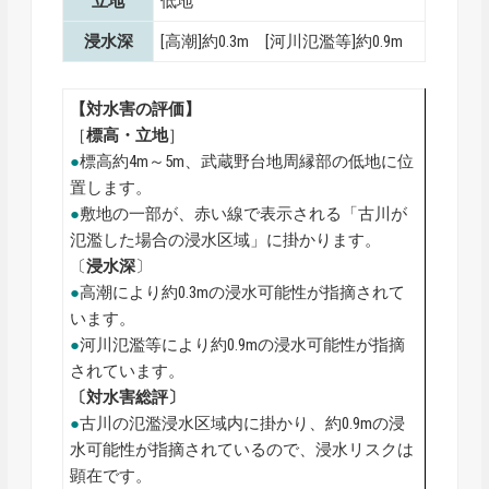
立地
低地
浸水深
[高潮]約0.3m [河川氾濫等]約0.9m
【対水害の評価】
［
標高・
立地
］
●
標高約4m～5m、武蔵野台地周縁部の低地に位
置します。
●
敷地の一部が、赤い線で表示される「古川が
氾濫した場合の浸水区域」に掛かります。
〔
浸水深
〕
●
高潮により約0.3mの浸水可能性が指摘されて
います。
●
河川氾濫等により約0.9mの浸水可能性が指摘
されています。
〔対水害総評〕
●
古川の氾濫浸水区域内に掛かり、約0.9mの浸
水可能性が指摘されているので、浸水リスクは
顕在です。