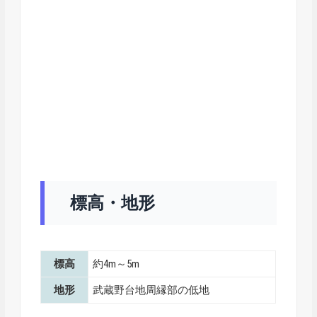
標高・地形
標高
約4m～5m
地形
武蔵野台地周縁部の低地