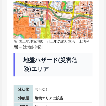
※ [
国土地理院地図
] → [土地の成り立ち・土地利
用] → [土地条件図]
地盤ハザード(災害危
険)エリア
液状化
該当なし
沖積層
堆積エリアに該当