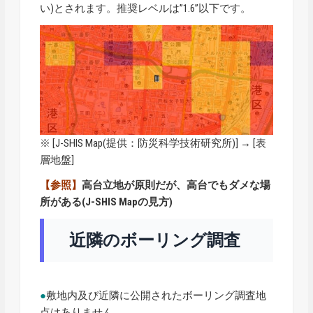
い)とされます。推奨レベルは”1.6”以下です。
※ [
J-SHIS Map
(提供：防災科学技術研究所)] → [表
層地盤]
【参照】
高台立地が原則だが、高台でもダメな場
所がある(J-SHIS Mapの見方)
近隣のボーリング調査
●
敷地内及び近隣に公開されたボーリング調査地
点はありません。