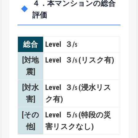
４．本マンションの総合
評価
総合
Level ３/
5
[対地
Level ３/
(リスク有)
5
震]
[対水
Level ３/
(浸水リス
5
害]
ク有)
[その
Level ５/
(特段の災
5
他]
害リスクなし)