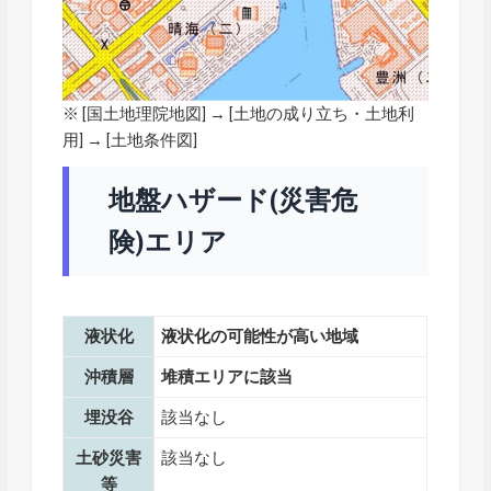
※ [
国土地理院地図
] → [土地の成り立ち・土地利
用] → [土地条件図]
地盤ハザード(災害危
険)エリア
液状化
液状化の可能性が高い地域
沖積層
堆積エリアに該当
埋没谷
該当なし
土砂災害
該当なし
等