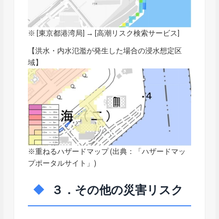
※ [東京都港湾局] → [
高潮リスク検索サービス
]
【洪水・内水氾濫が発生した場合の浸水想定区
域】
※重ねるハザードマップ (出典：「
ハザードマッ
プポータルサイト
」)
３．その他の災害リスク