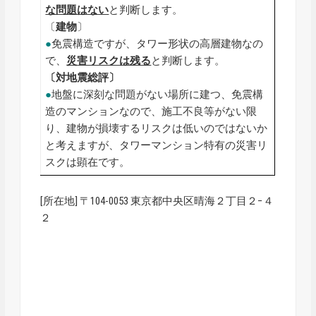
な問題はない
と判断します。
〔
建物
〕
●
免震構造ですが、タワー形状の高層建物なの
で、
災害リスクは残る
と判断します。
〔対地震総評〕
●
地盤に深刻な問題がない場所に建つ、免震構
造のマンションなので、施工不良等がない限
り、建物が損壊するリスクは低いのではないか
と考えますが、タワーマンション特有の災害リ
スクは顕在です。
[所在地] 〒104-0053 東京都中央区晴海２丁目２−４
２