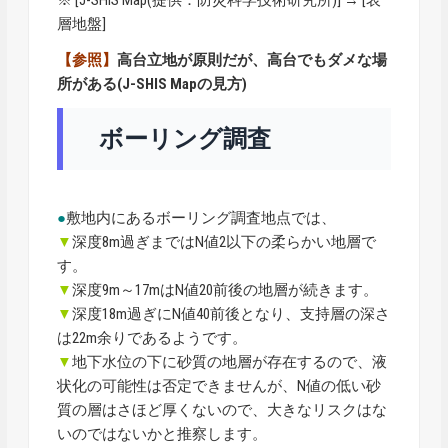
※ [
J-SHIS Map
(提供：防災科学技術研究所)] → [表
層地盤]
【参照】
高台立地が原則だが、高台でもダメな場
所がある(J-SHIS Mapの見方)
ボーリング調査
●
敷地内にあるボーリング調査地点では、
▼
深度8m過ぎまではN値2以下の柔らかい地層で
す。
▼
深度9m～17mはN値20前後の地層が続きます。
▼
深度18m過ぎにN値40前後となり、支持層の深さ
は22m余りであるようです。
▼
地下水位の下に砂質の地層が存在するので、液
状化の可能性は否定できませんが、N値の低い砂
質の層はさほど厚くないので、大きなリスクはな
いのではないかと推察します。