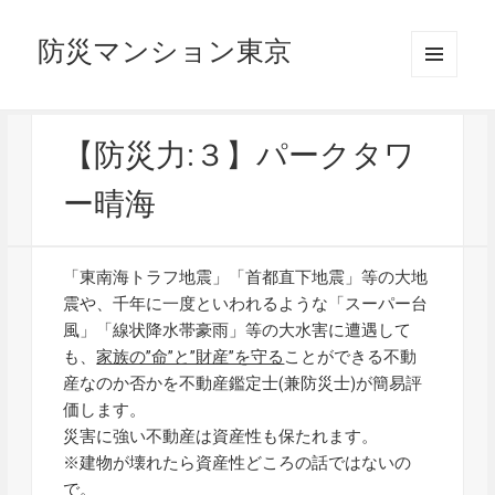
防災マンション東京
メニュ
ーとウ
ィジェ
ット
【防災力:３】パークタワ
ー晴海
「東南海トラフ地震」「首都直下地震」等の大地
震や、千年に一度といわれるような「スーパー台
風」「線状降水帯豪雨」等の大水害に遭遇して
も、
家族の”命”と”財産”を守る
ことができる不動
産なのか否かを不動産鑑定士(兼防災士)が簡易評
価します。
災害に強い不動産は資産性も保たれます。
※建物が壊れたら資産性どころの話ではないの
で。