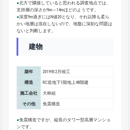
●
北方で隣接していると思われる調査地点では、
支持層の深さが9m～14mほどのようです。
●
深度9m過ぎにはN値20となり、それ以降も柔ら
かい地層は混在しないので、地盤に深刻な問題は
ないと判断します。
建物
築年
2019年2月竣工
構造
RC造地下1階地上48階建
施工会社
大林組
その他
免震構造
●
免震構造ですが、縦長のタワー型高層マンショ
ンです。