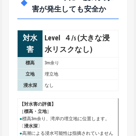
害が発生しても安全か
対水
Level ４/
(大きな浸
5
害
水リスクなし)
標高
3m余り
立地
埋立地
浸水深
なし
【対水害の評価】
［
標高・
立地
］
●
標高3m余り、湾岸の埋立地に位置します。
〔
浸水深
〕
●
高潮による浸水可能性は指摘されていません