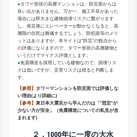
●
タワー形状の高層マンションは、防災面からは
良い点がありません。万が一、施工不良があった
場合には即大きな建物損壊リスクに繋がります
し、発災後にエレベーターが動かなくなると、高
層階の住民は難儀するでしょう。防犯面等のメリ
ットはありますが、本サイトは”防災”の観点から
の評価になりますので、タワー形状の高層建物と
いうだけでマイナス評価とします。
●
免震構造を採用している建物なので、損壊リス
クは低いですが、災害リスクは残ると判断しま
す。
【参照】
タワーマンションを防災面では評価しな
い理由
(より詳細に)
【参考】
東日本大震災から学んだのは「“想定”が
少ない方が安全」（免震構造についての私見が含
まれます)
２．1000年に一度の大水