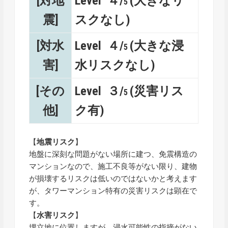
[対地
Level ４/
(大きなリ
5
震]
スクなし)
[対水
Level ４/
(大きな浸
5
害]
水リスクなし)
[その
Level ３/
(災害リス
5
他]
ク有)
【
地震リスク
】
地盤に深刻な問題がない場所に建つ、免震構造の
マンションなので、施工不良等がない限り、建物
が損壊するリスクは低いのではないかと考えます
が、タワーマンション特有の災害リスクは顕在で
す。
【
水害リスク
】
埋立地に位置しますが、浸水可能性の指摘がない