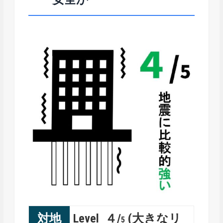
対地
Level ４/
(大きなリ
5