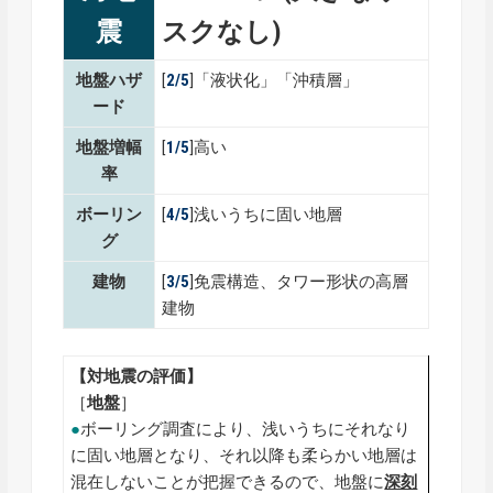
震
スクなし)
地盤ハザ
[
2/5
]「液状化」「沖積層」
ード
地盤増幅
[
1/5
]高い
率
ボーリン
[
4/5
]浅いうちに固い地層
グ
建物
[
3/5
]免震構造、タワー形状の高層
建物
【対地震の評価】
［
地盤
］
●
ボーリング調査により、浅いうちにそれなり
に固い地層となり、それ以降も柔らかい地層は
混在しないことが把握できるので、地盤に
深刻