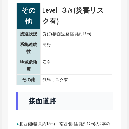
その
Level ３/
(災害リス
5
他
ク有)
接道状況
良好(接面道路幅員約18m)
系統連続
良好
性
地域危険
安全
度
その他
孤島リスク有
接面道路
●
北西側(幅員約18m)、南西側(幅員約12m)の2本の