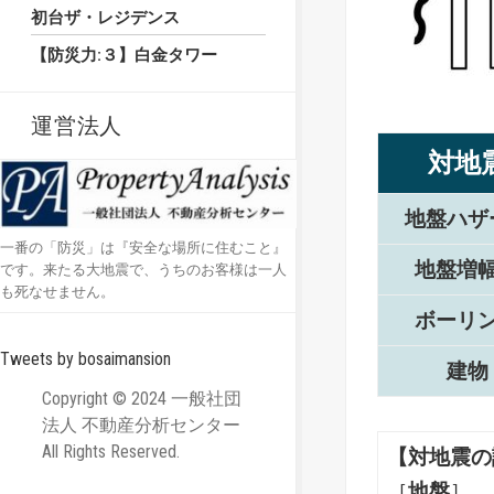
初台ザ・レジデンス
【防災力:３】白金タワー
運営法人
対地
地盤ハザ
一番の「防災」は『安全な場所に住むこと』
地盤増
です。来たる大地震で、うちのお客様は一人
も死なせません。
ボーリ
Tweets by bosaimansion
建物
Copyright © 2024 一般社団
法人 不動産分析センター
All Rights Reserved.
【対地震の
［
地盤
］