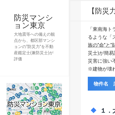
【防災
防災マンシ
ョン東京
「東南海ト
大地震等への備えの観
るような「
点から、都区部マンシ
族の”命”と”
ョンの“防災力”を不動
災士)が簡
産鑑定士(兼防災士)が
評価
災害に強い
※建物が壊
物件名 
１．