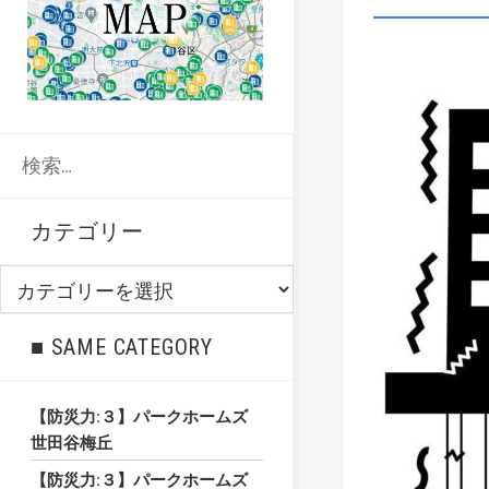
検
索:
カテゴリー
カ
テ
ゴ
■ SAME CATEGORY
リ
ー
【防災力:３】パークホームズ
世田谷梅丘
【防災力:３】パークホームズ