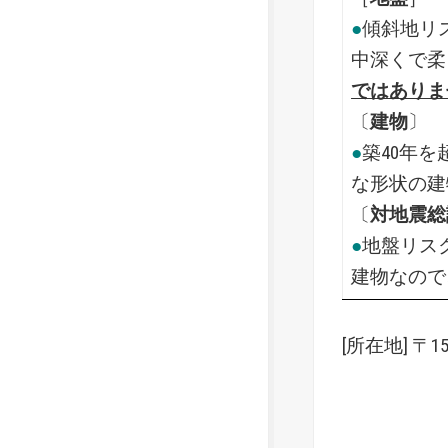
●
傾斜地リ
中深くで柔
ではありま
〔
建物
〕
●
築40年
な形状の建
〔
対地震総
●
地盤リス
建物なので
[所在地] 〒