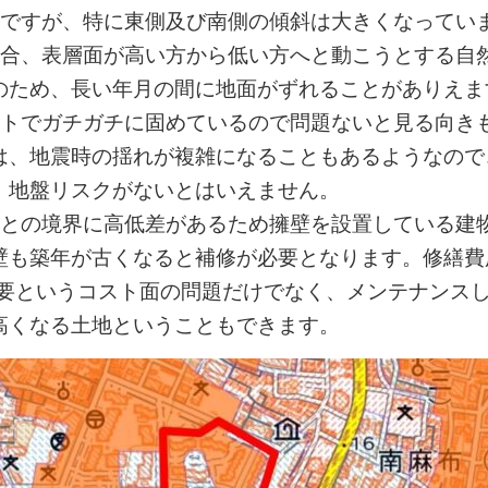
地ですが、特に東側及び南側の傾斜は大きくなってい
場合、表層面が高い方から低い方へと動こうとする自
のため、長い年月の間に地面がずれることがありえま
ートでガチガチに固めているので問題ないと見る向き
は、地震時の揺れが複雑になることもあるようなので
、地盤リスクがないとはいえません。
地との境界に高低差があるため擁壁を設置している建
壁も築年が古くなると補修が必要となります。修繕費
必要というコスト面の問題だけでなく、メンテナンス
高くなる土地ということもできます。