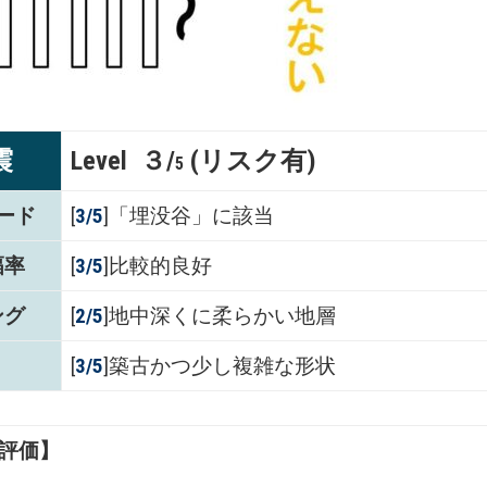
震
Level ３/
(リスク有)
5
ード
[
3/5
]「埋没谷」に該当
幅率
[
3/5
]比較的良好
ング
[
2/5
]地中深くに柔らかい地層
[
3/5
]築古かつ少し複雑な形状
評価】