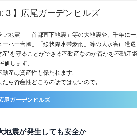
力:３】広尾ガーデンヒルズ
ラフ地震」「首都直下地震」等の大地震や、千年に一
スーパー台風」「線状降水帯豪雨」等の大水害に遭遇
財産”を守る
ことができる不動産なのか否かを不動産鑑
易評価します。
不動産は資産性も保たれます。
れたら資産性どころの話ではないので。
広尾ガーデンヒルズ
大地震が発生しても安全か