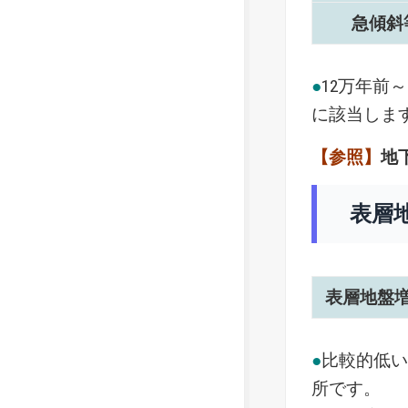
急傾斜
●
12万年前
に該当しま
【参照】
地
表層
表層地盤
●
比較的低
所です。