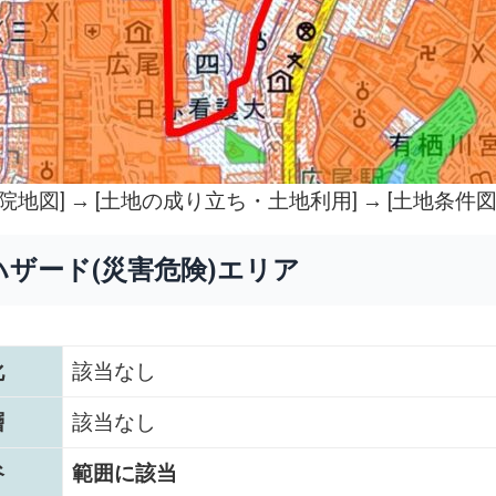
院地図
] → [土地の成り立ち・土地利用] → [土地条件図
ハザード(災害危険)エリア
化
該当なし
層
該当なし
谷
範囲に該当