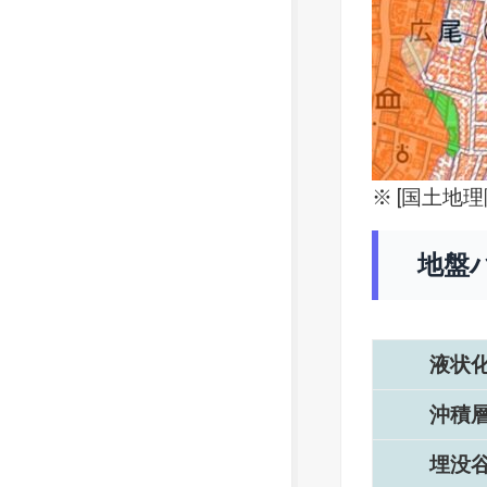
※ [
国土地理
地盤
液状
沖積
埋没