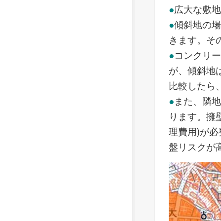
●
広大な敷
●
傾斜地の
きます。そ
●
コンクリ
が、傾斜地
比較したら
●
また、隣
ります。擁
理費用)が
盤リスクが