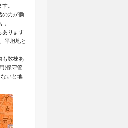
ます。
然の力が働
す。
もあります
、平坦地と
物も数棟あ
用(保守管
しないと地