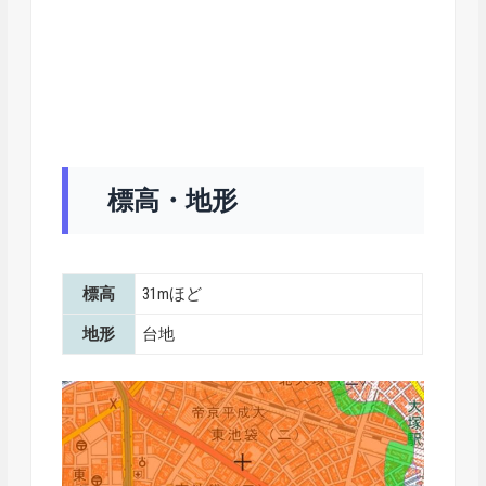
標高・地形
標高
31mほど
地形
台地