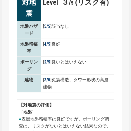
対地
Level ３/
(リスク有)
5
震
地盤ハザ
[
5/5
]該当なし
ード
地盤増幅
[
4/5
]良好
率
ボーリン
[
2/5
]良いとはいえない
グ
建物
[
3/5
]免震構造、タワー形状の高層
建物
【対地震の評価】
［
地盤
］
●
表層地盤増幅率は良好ですが、ボーリング調
査は、リスクがないとはいえない結果なので、