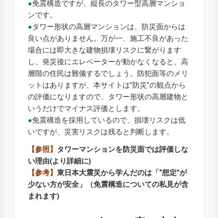
●
免震構造ですが、縦長のタワー型高層マンショ
ンです。
●
タワー形状の高層マンションは、防災面からは
良い点がありません。万が一、施工不良があった
場合には即大きな建物損壊リスクに繋がります
し、発災後にエレベーターが動かなくなると、高
層階の住民は難儀するでしょう。防犯面等のメリ
ットはありますが、本サイトは”防災”の観点から
の評価になりますので、タワー形状の高層建物と
いうだけでマイナス評価とします。
●
免震構造を採用しているので、損壊リスクは低
いですが、災害リスクは残ると判断します。
【参照】
タワーマンションを防災面では評価しな
い理由
(より詳細に)
【参考】
東日本大震災から学んだのは「“想定”が
少ない方が安全」（免震構造についての私見が含
まれます)