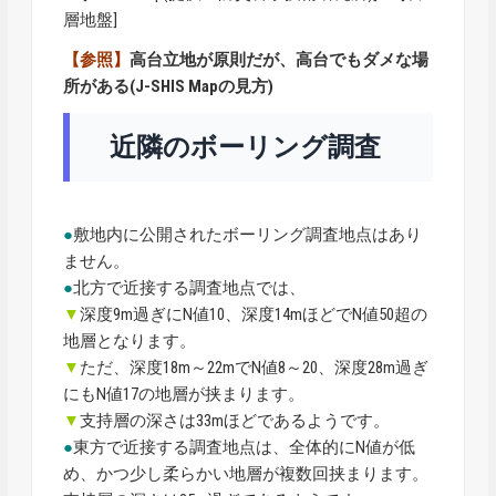
層地盤]
【参照】
高台立地が原則だが、高台でもダメな場
所がある(J-SHIS Mapの見方)
近隣のボーリング調査
●
敷地内に公開されたボーリング調査地点はあり
ません。
●
北方で近接する調査地点では、
▼
深度9m過ぎにN値10、深度14mほどでN値50超の
地層となります。
▼
ただ、深度18m～22mでN値8～20、深度28m過ぎ
にもN値17の地層が挟まります。
▼
支持層の深さは33mほどであるようです。
●
東方で近接する調査地点は、全体的にN値が低
め、かつ少し柔らかい地層が複数回挟まります。