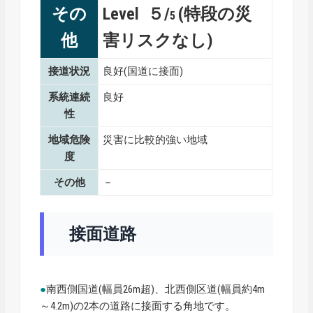
その
Level ５/
(特段の災
5
他
害リスクなし)
接道状況
良好(国道に接面)
系統連続
良好
性
地域危険
災害に比較的強い地域
度
その他
－
接面道路
●
南西側国道(幅員26m超)、北西側区道(幅員約4m
～4.2m)の2本の道路に接面する角地です。