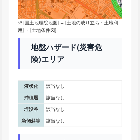
※ [
国土地理院地図
] → [土地の成り立ち・土地利
用] → [土地条件図]
地盤ハザード(災害危
険)エリア
液状化
該当なし
沖積層
該当なし
埋没谷
該当なし
急傾斜等
該当なし