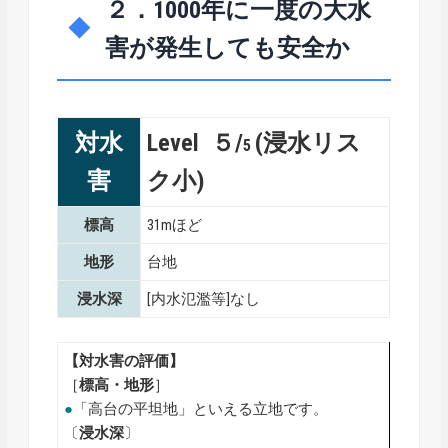
２．1000年に一度の大水
害が発生しても安全か
対水
Level ５/
(浸水リス
5
害
ク小)
標高
31mほど
地形
台地
浸水深
[内水氾濫等]なし
【対水害の評価】
［
標高・地形
］
●
「高台の平坦地」といえる立地です。
〔
浸水深
〕