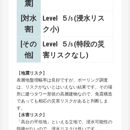
震]
[対水
Level ５/
(浸水リス
5
害]
ク小)
[その
Level ５/
(特段の災
5
他]
害リスクなし)
【
地震リスク
】
表層地盤増幅率は良好ですが、ボーリング調査
は、リスクがないとはいえない結果です。その場
所に建つタワー形状の高層建物なので、免震構造
であっても相応の災害リスクがあると判断しま
す。
【
水害リスク
】
「高台の平坦地」といえる立地で、浸水可能性の
指摘がないので、浸水リスクは低いです。