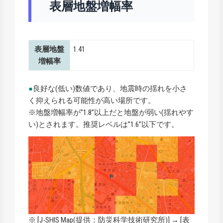
表層地盤増幅率
表層地盤
1.41
増幅率
●
良好な(低い)数値であり、地震時の揺れを小さ
く抑えられる可能性が高い場所です。
※地盤増幅率が”1.8”以上だと地盤が弱い(揺れやす
い)とされます。推奨レベルは”1.6”以下です。
※ [
J-SHIS Map
(提供：防災科学技術研究所)] → [表