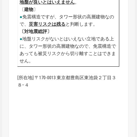
地盤が良いとはいえません
。
〔
建物
〕
●
免震構造ですが、タワー形状の高層建物なの
で、
災害リスクは残る
と判断します。
〔対地震総評〕
●
地盤リスクがないとはいえない立地である上
に、タワー形状の高層建物なので、免震構造で
あっても被災リスクから切り離すことはできま
せん。
[所在地] 〒170-0013 東京都豊島区東池袋２丁目３
８−４