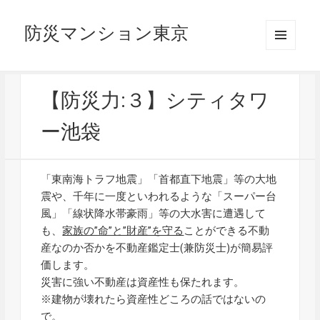
防災マンション東京
メニュ
ーとウ
ィジェ
ット
【防災力:３】シティタワ
ー池袋
「東南海トラフ地震」「首都直下地震」等の大地
震や、千年に一度といわれるような「スーパー台
風」「線状降水帯豪雨」等の大水害に遭遇して
も、
家族の”命”と”財産”を守る
ことができる不動
産なのか否かを不動産鑑定士(兼防災士)が簡易評
価します。
災害に強い不動産は資産性も保たれます。
※建物が壊れたら資産性どころの話ではないの
で。