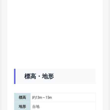
標高・地形
標高
約13m～15m
地形
台地