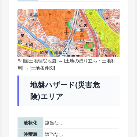
※ [
国土地理院地図
] → [土地の成り立ち・土地利
用] → [土地条件図]
地盤ハザード(災害危
険)エリア
液状化
該当なし
沖積層
該当なし