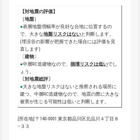
【対地震の評価】
［
地盤
］
●
表層地盤増幅率が良好な台地に位置するの
で、大きな
地盤リスクはない
と判断します。
(埋没谷の影響が把握できた場合には評価を見
直します)
〔
建物
〕
●
中層RC造建物なので、
損壊リスクは低い
でし
ょう。
〔対地震総評〕
●
大きな地盤リスクはないと推察される場所に
建つ、中層RC造建物なので、地震の際に大きな
被害が生じる可能性は低いと判断します。
[所在地] 〒140-0001 東京都品川区北品川４丁目８
−３３