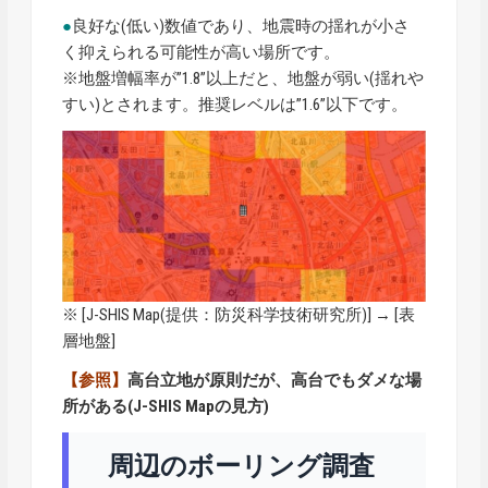
●
良好な(低い)数値であり、地震時の揺れが小さ
く抑えられる可能性が高い場所です。
※地盤増幅率が”1.8”以上だと、地盤が弱い(揺れや
すい)とされます。推奨レベルは”1.6”以下です。
※ [
J-SHIS Map
(提供：防災科学技術研究所)] → [表
層地盤]
【参照】
高台立地が原則だが、高台でもダメな場
所がある(J-SHIS Mapの見方)
周辺のボーリング調査