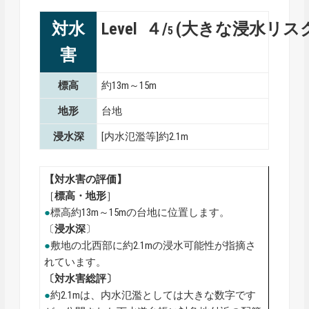
対水
Level ４/
(大きな浸水リス
5
害
標高
約13m～15m
地形
台地
浸水深
[内水氾濫等]約2.1m
【対水害の評価】
［
標高・地形
］
●
標高約13m～15mの台地に位置します。
〔
浸水深
〕
●
敷地の北西部に約2.1mの浸水可能性が指摘さ
れています。
〔対水害総評〕
●
約2.1mは、内水氾濫としては大きな数字です