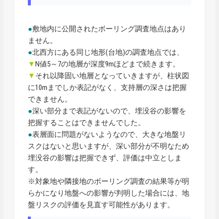
●
敷地内に公開されたボーリング調査地点はあり
ません。
●
北西方にある同じ地形(台地)の調査地点では、
▼
N値5～7の地層が深度9mほどまで続きます。
▼
それ以降固い地層となっていきますが、柱状図
に10mまでしか表記がなく、支持層の深さは把握
できません。
●
深い部分まで表記がないので、埋没谷の影響を
把握することはできませんでした。
●
表層面に問題がないようなので、大きな地盤リ
スクはないと思いますが、深い部分が不明なため
埋没谷の影響は把握できず、評価は中立としま
す。
※対象地や隣接地のボーリング調査の結果等が明
らかになり地盤への影響が判明した場合には、地
盤リスクの評価を見直す可能性があります。