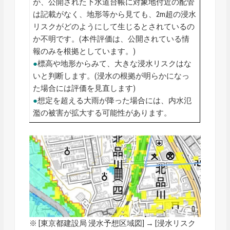
が、公開された下水道台帳に対象地付近の配管
は記載がなく、地形等から見ても、2m超の浸水
リスクがどのようにして生じるとされているの
か不明です。(本件評価は、公開されている情
報のみを根拠としています。)
●
標高や地形からみて、大きな浸水リスクはな
いと判断します。(浸水の根拠が明らかになっ
た場合には評価を見直します)
●
想定を超える大雨が降った場合には、内水氾
濫の被害が拡大する可能性があります。
※ [
東京都建設局 浸水予想区域図
] → [浸水リスク