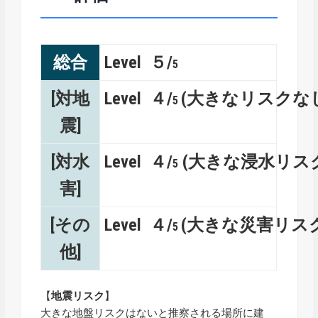
総合
Level ５/
5
[対地
Level ４/
(大きなリスクな
5
震]
[対水
Level ４/
(大きな浸水リス
5
害]
[その
Level ４/
(大きな災害リス
5
他]
【
地震リスク
】
大きな地盤リスクはないと推察される場所に建