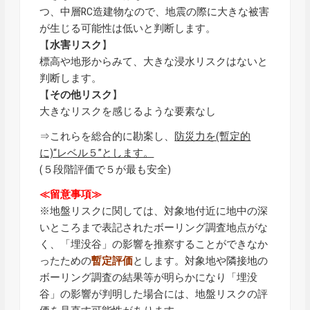
つ、中層RC造建物なので、地震の際に大きな被害
が生じる可能性は低いと判断します。
【
水害リスク
】
標高や地形からみて、大きな浸水リスクはないと
判断します。
【
その他リスク
】
大きなリスクを感じるような要素なし
⇒これらを総合的に勘案し、
防災力を(暫定的
に)“レベル５”とします。
(５段階評価で５が最も安全)
≪留意事項≫
※地盤リスクに関しては、対象地付近に地中の深
いところまで表記されたボーリング調査地点がな
く、「埋没谷」の影響を推察することができなか
ったための
暫定評価
とします。対象地や隣接地の
ボーリング調査の結果等が明らかになり「埋没
谷」の影響が判明した場合には、地盤リスクの評