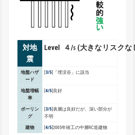
対地
Level ４/
(大きなリスクな
5
震
地盤ハザ
[
3/5
]「埋没谷」に該当
ード
地盤増幅
[
4
/5
]良好
率
ボーリン
[
3
/5
]表層は良好だが、深い部分が
グ
不明
建物
[
4/5
]2005年竣工の中層RC造建物