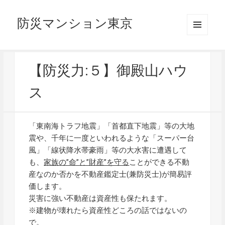
防災マンション東京
メニュ
ーとウ
ィジェ
ット
【防災力:５】御殿山ハウ
ス
「東南海トラフ地震」「首都直下地震」等の大地
震や、千年に一度といわれるような「スーパー台
風」「線状降水帯豪雨」等の大水害に遭遇して
も、
家族の”命”と”財産”を守る
ことができる不動
産なのか否かを不動産鑑定士(兼防災士)が簡易評
価します。
災害に強い不動産は資産性も保たれます。
※建物が壊れたら資産性どころの話ではないの
で。