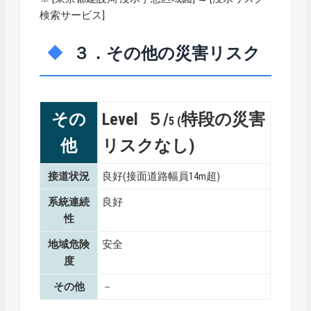
検索サービス]
３．その他の災害リスク
その
Level ５/
特段の災害
5 (
他
リスクなし)
接道状況
良好(接面道路幅員14m超)
系統連続
良好
性
地域危険
安全
度
その他
－