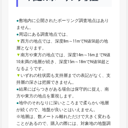
●
敷地内に公開されたボーリング調査地点はあり
ません。
●
周辺にある調査地点では、
▼
西方の地点では、深度8m～11mでN値50超の地
層となります。
▼
南方や東方の地点では、深度14m～16mまでN値
10未満の地層が続き、深度15m～18mでN値50超と
なるようです。
▼
いずれの柱状図も支持層までの表記がなく、支
持層の深さは把握できません。
●
結果にばらつきがある場合は保守的に捉え、南
方や東方の地点を重視します。
●
地中のそれなりに深いところまで柔らかい地層
が続くので、地盤が良いとはいえません。
※地層は、数メートル離れただけで大きく変わる
ことがあるので、購入の際には、対象地の地盤調