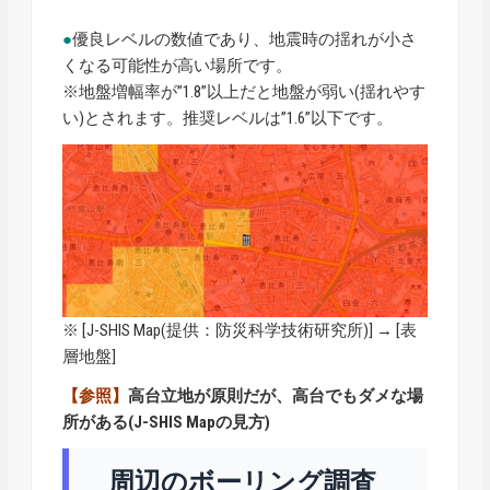
●
優良レベルの数値であり、地震時の揺れが小さ
くなる可能性が高い場所です。
※地盤増幅率が”1.8”以上だと地盤が弱い(揺れやす
い)とされます。推奨レベルは”1.6”以下です。
※ [
J-SHIS Map
(提供：防災科学技術研究所)] → [表
層地盤]
【参照】
高台立地が原則だが、高台でもダメな場
所がある(J-SHIS Mapの見方)
周辺のボーリング調査