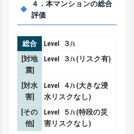
４．本マンションの総合
評価
総合
Level ３/
5
[対地
Level ３/
(リスク有)
5
震]
[対水
Level ４/
(大きな浸
5
害]
水リスクなし)
[その
Level ５/
(特段の災
5
他]
害リスクなし)