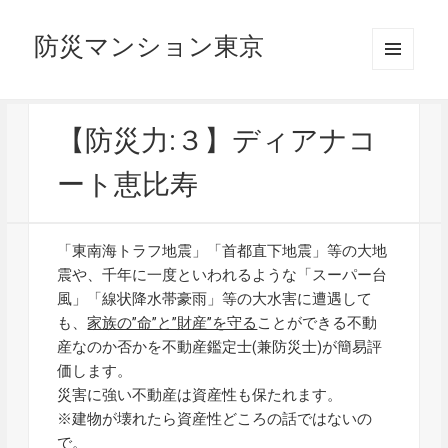
防災マンション東京
メニュ
ーとウ
ィジェ
ット
【防災力:３】ディアナコ
ート恵比寿
「東南海トラフ地震」「首都直下地震」等の大地
震や、千年に一度といわれるような「スーパー台
風」「線状降水帯豪雨」等の大水害に遭遇して
も、
家族の”命”と”財産”を守る
ことができる不動
産なのか否かを不動産鑑定士(兼防災士)が簡易評
価します。
災害に強い不動産は資産性も保たれます。
※建物が壊れたら資産性どころの話ではないの
で。