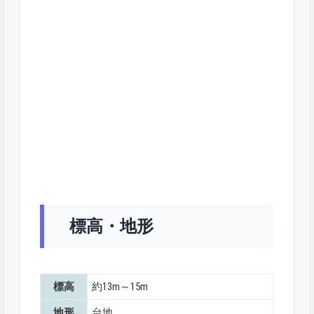
標高・地形
標高
約13m～15m
地形
台地