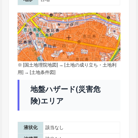
※ [
国土地理院地図
] → [土地の成り立ち・土地利
用] → [土地条件図]
地盤ハザード(災害危
険)エリア
液状化
該当なし