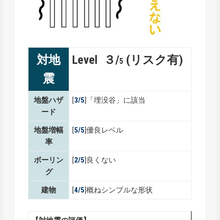
対地
Level ３/
(リスク有)
5
震
地盤ハザ
[
3/5
]「埋没谷」に該当
ード
地盤増幅
[
5
/5
]優良レベル
率
ボーリン
[
2
/5
]良くない
グ
建物
[
4/5
]概ねシンプルな形状