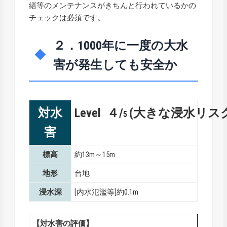
繕等のメンテナンスがきちんと行われているかの
チェックは必須です。
２．1000年に一度の大水
害が発生しても安全か
対水
Level ４/
(大きな浸水リス
5
害
標高
約13m～15m
地形
台地
浸水深
[内水氾濫等]約0.1m
【対水害の評価】