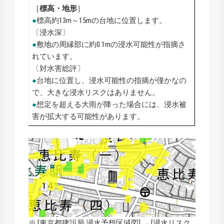
［
標高・地形
］
●
標高約13m～15mの台地に位置します。
〔浸水深〕
●
敷地の周縁部に約0.1mの浸水可能性が指摘さ
れています。
〔対水害総評〕
●
台地に位置し、浸水可能性の指摘が僅かなの
で、大きな浸水リスクはありません。
●
想定を超える大雨が降った場合には、浸水被
害が拡大する可能性があります。
※ [
東京都建設局 浸水予想区域図
] → [浸水リスク