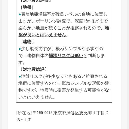
【対地震の評価】
［
地盤
］
●
表層地盤増幅率が優良レベルの台地に位置し
ますが、ボーリング調査で、深度15mほどまで
柔らかい地層が続くことが推察されるので、
地
盤が良いとはいえません
。
〔
建物
〕
●
少し縦長ですが、概ねシンプルな形状なの
で、建物自体の
損壊リスクは低い
と判断しま
す。
〔対地震総評〕
●
地盤リスクが多少なりともあると推察される
場所に位置するので、概ねシンプルな形状の建
物ですが、地震時に損害が発生する可能性がな
いとはいえません。
[所在地] 〒150-0013 東京都渋谷区恵比寿１丁目２
３−１７