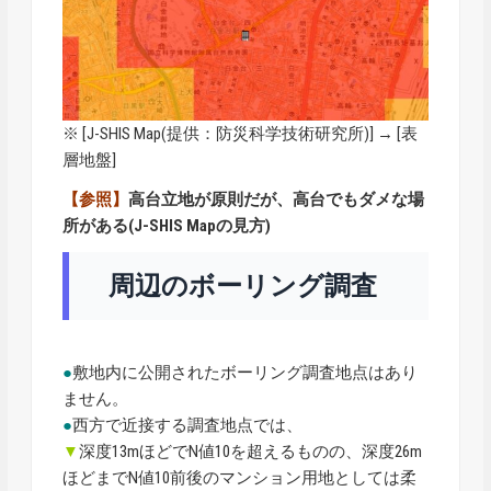
※ [
J-SHIS Map
(提供：防災科学技術研究所)] → [表
層地盤]
【参照】
高台立地が原則だが、高台でもダメな場
所がある(J-SHIS Mapの見方)
周辺のボーリング調査
●
敷地内に公開されたボーリング調査地点はあり
ません。
●
西方で近接する調査地点では、
▼
深度13mほどでN値10を超えるものの、深度26m
ほどまでN値10前後のマンション用地としては柔