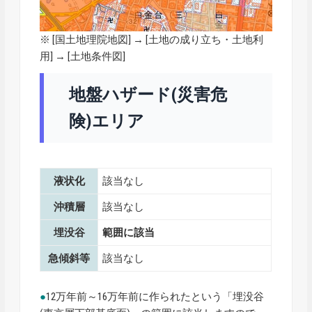
※ [
国土地理院地図
] → [土地の成り立ち・土地利
用] → [土地条件図]
地盤ハザード(災害危
険)エリア
液状化
該当なし
沖積層
該当なし
埋没谷
範囲に該当
急傾斜等
該当なし
●
12万年前～16万年前に作られたという「埋没谷