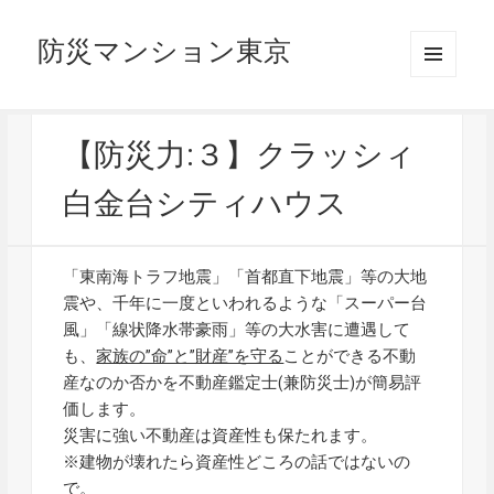
防災マンション東京
メニュ
ーとウ
ィジェ
ット
【防災力:３】クラッシィ
白金台シティハウス
「東南海トラフ地震」「首都直下地震」等の大地
震や、千年に一度といわれるような「スーパー台
風」「線状降水帯豪雨」等の大水害に遭遇して
も、
家族の”命”と”財産”を守る
ことができる不動
産なのか否かを不動産鑑定士(兼防災士)が簡易評
価します。
災害に強い不動産は資産性も保たれます。
※建物が壊れたら資産性どころの話ではないの
で。