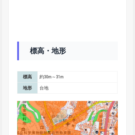
標高・地形
標高
約30m～31m
地形
台地