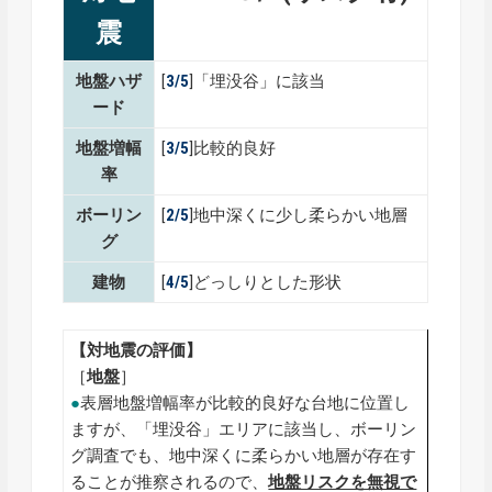
震
地盤ハザ
[
3/5
]「埋没谷」に該当
ード
地盤増幅
[
3/5
]比較的良好
率
ボーリン
[
2/5
]地中深くに少し柔らかい地層
グ
建物
[
4/5
]どっしりとした形状
【対地震の評価】
［
地盤
］
●
表層地盤増幅率が比較的良好な台地に位置し
ますが、「埋没谷」エリアに該当し、ボーリン
グ調査でも、地中深くに柔らかい地層が存在す
ることが推察されるので、
地盤リスクを無視で