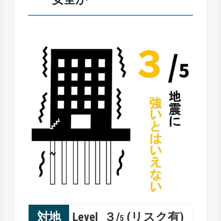
対地
Level ３/
(リスク有)
5