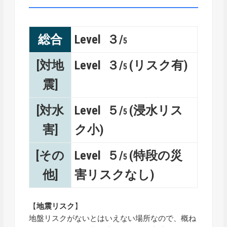
総合
Level ３/
5
[対地
Level ３/
(リスク有)
5
震]
[対水
Level ５/
(浸水リス
5
害]
ク小)
[その
Level ５/
(特段の災
5
他]
害リスクなし)
【
地震リスク
】
地盤リスクがないとはいえない場所なので、概ね