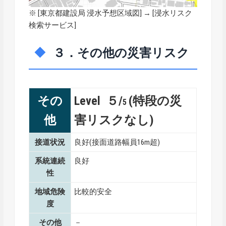
※ [
東京都建設局 浸水予想区域図
] → [浸水リスク
検索サービス]
３．その他の災害リスク
その
Level ５/
(特段の災
5
他
害リスクなし)
接道状況
良好(接面道路幅員16m超)
系統連続
良好
性
地域危険
比較的安全
度
その他
－