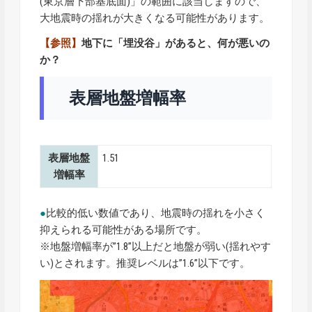
(東京層下部基底面)」の範囲に該当しますので、
大地震時の揺れが大きくなる可能性があります。
【参照】
地下に「埋没谷」があると、何が悪いの
か？
表層地盤増幅率
表層地盤
1.51
増幅率
●
比較的低い数値であり、地震時の揺れを小さく
抑えられる可能性がある場所です。
※地盤増幅率が”1.8”以上だと地盤が弱い(揺れやす
い)とされます。推奨レベルは”1.6”以下です。