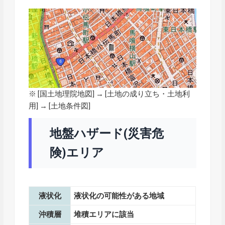
※ [
国土地理院地図
] → [土地の成り立ち・土地利
用] → [土地条件図]
地盤ハザード(災害危
険)エリア
液状化
液状化の可能性がある地域
沖積層
堆積エリアに該当