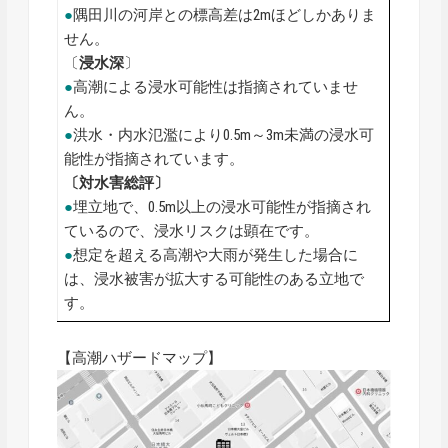
●
隅田川の河岸との標高差は2mほどしかありま
せん。
〔
浸水深
〕
●
高潮による浸水可能性は指摘されていませ
ん。
●
洪水・内水氾濫により0.5m～3m未満の浸水可
能性が指摘されています。
〔対水害総評〕
●
埋立地で、0.5m以上の浸水可能性が指摘され
ているので、浸水リスクは顕在です。
●
想定を超える高潮や大雨が発生した場合に
は、浸水被害が拡大する可能性のある立地で
す。
【高潮ハザードマップ】