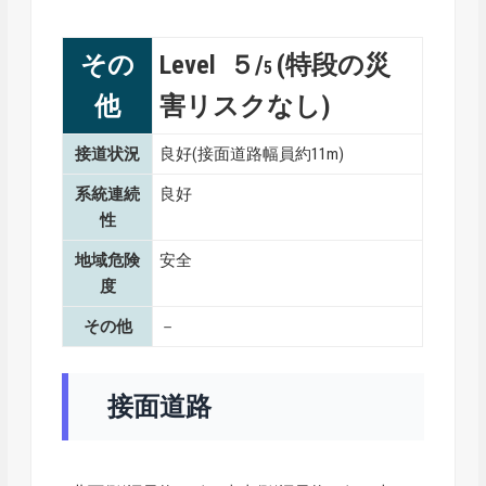
その
Level ５/
(特段の災
5
他
害リスクなし)
接道状況
良好(接面道路幅員約11m)
系統連続
良好
性
地域危険
安全
度
その他
－
接面道路