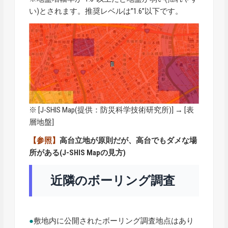
い)とされます。推奨レベルは”1.6”以下です。
※ [
J-SHIS Map
(提供：防災科学技術研究所)] → [表
層地盤]
【参照】
高台立地が原則だが、高台でもダメな場
所がある(J-SHIS Mapの見方)
近隣のボーリング調査
●
敷地内に公開されたボーリング調査地点はあり