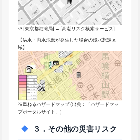
※ [東京都港湾局] → [
高潮リスク検索サービス
]
【洪水・内水氾濫が発生した場合の浸水想定区
域】
※重ねるハザードマップ (出典：「
ハザードマッ
プポータルサイト
」)
３．その他の災害リスク