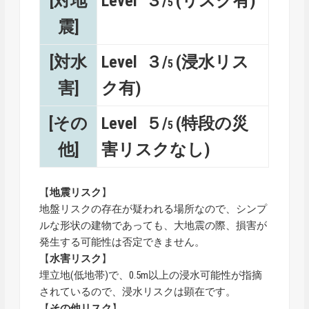
[対地
Level ３/
(リスク有)
5
震]
[対水
Level ３/
(浸水リス
5
害]
ク有)
[その
Level ５/
(特段の災
5
他]
害リスクなし)
【
地震リスク
】
地盤リスクの存在が疑われる場所なので、シンプ
ルな形状の建物であっても、大地震の際、損害が
発生する可能性は否定できません。
【
水害リスク
】
埋立地(低地帯)で、0.5m以上の浸水可能性が指摘
されているので、浸水リスクは顕在です。
【
その他リスク
】