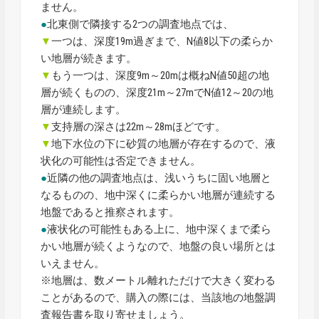
ません。
●
北東側で隣接する2つの調査地点では、
▼
一つは、深度19m過ぎまで、N値8以下の柔らか
い地層が続きます。
▼
もう一つは、深度9m～20mは概ねN値50超の地
層が続くものの、深度21m～27mでN値12～20の地
層が連続します。
▼
支持層の深さは22m～28mほどです。
▼
地下水位の下に砂質の地層が存在するので、液
状化の可能性は否定できません。
●
近隣の他の調査地点は、浅いうちに固い地層と
なるものの、地中深くに柔らかい地層が連続する
地盤であると推察されます。
●
液状化の可能性もある上に、地中深くまで柔ら
かい地層が続くようなので、地盤の良い場所とは
いえません。
※地層は、数メートル離れただけで大きく変わる
ことがあるので、購入の際には、当該地の地盤調
査報告書を取り寄せましょう。