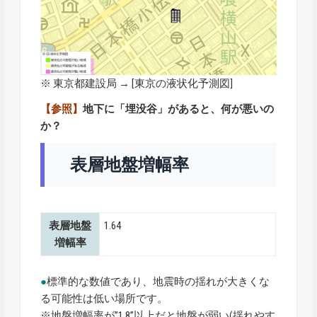
※ 東京都建設局 → [
東京の液状化予測図
]
【参照】
地下に「埋没谷」があると、何が悪いの
か？
表層地盤増幅率
表層地盤
1.64
増幅率
●
標準的な数値であり、地震時の揺れが大きくな
る可能性は低い場所です。
※地盤増幅率が”1.8”以上だと地盤が弱い(揺れやす