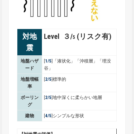
対地
Level ３/
(リスク有)
5
震
地盤ハザ
[
1/5
]「液状化」「沖積層」「埋没
ード
谷」
地盤増幅
[
2/5
]標準的
率
ボーリン
[
2/5
]地中深くに柔らかい地層
グ
建物
[
4/5
]シンプルな形状