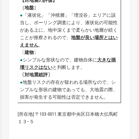
【対地震の評価】
［
地盤
］
●
「液状化」「沖積層」「埋没谷」エリアに該
当し、ボーリング調査により、液状化の可能性
がある上に、地中深くまで柔らかい地層が続く
ことが推察されるので、
地盤が良い場所とはい
えません
。
〔
建物
〕
●
シンプルな形状なので、建物自体に
大きな損
壊リスクはない
と判断します。
〔対地震総評〕
●
地盤リスクの存在が疑われる場所なので、シ
ンプルな形状の建物であっても、大地震の際、
損害が発生する可能性は否定できません。
[所在地] 〒103-0011 東京都中央区日本橋大伝馬町
１３−５