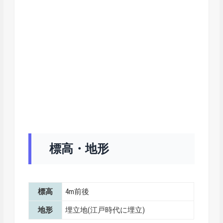
標高・地形
標高
4m前後
地形
埋立地(江戸時代に埋立)