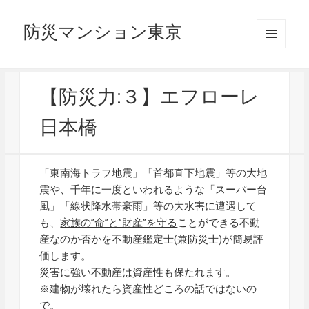
防災マンション東京
メニュ
ーとウ
ィジェ
ット
【防災力:３】エフローレ
日本橋
「東南海トラフ地震」「首都直下地震」等の大地
震や、千年に一度といわれるような「スーパー台
風」「線状降水帯豪雨」等の大水害に遭遇して
も、
家族の”命”と”財産”を守る
ことができる不動
産なのか否かを不動産鑑定士(兼防災士)が簡易評
価します。
災害に強い不動産は資産性も保たれます。
※建物が壊れたら資産性どころの話ではないの
で。