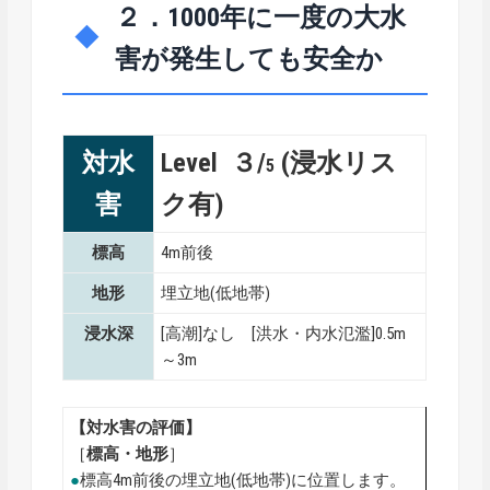
２．1000年に一度の大水
害が発生しても安全か
対水
Level ３/
(浸水リス
5
害
ク有)
標高
4m前後
地形
埋立地(低地帯)
浸水深
[高潮]なし [洪水・内水氾濫]0.5m
～3m
【対水害の評価】
［
標高・地形
］
●
標高4m前後の埋立地(低地帯)に位置します。