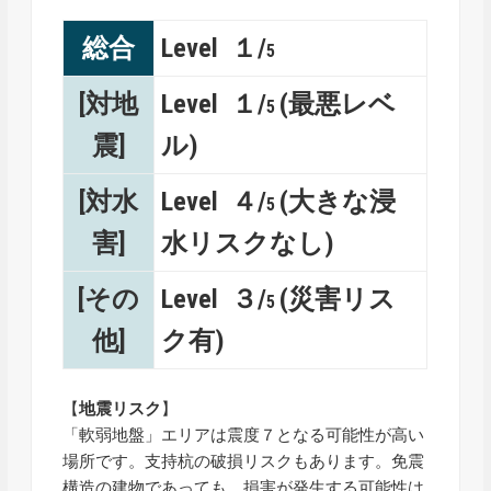
総合
Level １/
5
[対地
Level １/
(最悪レベ
5
震]
ル)
[対水
Level ４/
(大きな浸
5
害]
水リスクなし)
[その
Level ３/
(災害リス
5
他]
ク有)
【
地震リスク
】
「軟弱地盤」エリアは震度７となる可能性が高い
場所です。支持杭の破損リスクもあります。免震
構造の建物であっても、損害が発生する可能性は