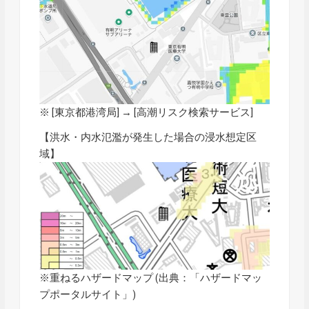
※ [東京都港湾局] → [
高潮リスク検索サービス
]
【洪水・内水氾濫が発生した場合の浸水想定区
域】
※重ねるハザードマップ (出典：「
ハザードマッ
プポータルサイト
」)