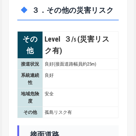
３．その他の災害リスク
その
Level ３/
(災害リス
5
他
ク有)
接道状況
良好(接面道路幅員約25m)
系統連続
良好
性
地域危険
安全
度
その他
孤島リスク有
接面道路