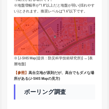
※地盤増幅率が”1.8”以上だと地盤が弱い(揺れやす
い)とされます。推奨レベルは”1.6”以下です。
※ [
J-SHIS Map
(提供：防災科学技術研究所)] → [表
層地盤]
【参照】
高台立地が原則だが、高台でもダメな場
所がある(J-SHIS Mapの見方)
ボーリング調査