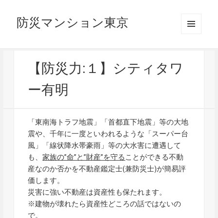
防災マンション東京
メニュ
ーとウ
ィジェ
ット
【防災力:１】シティタワ
ー有明
「東南海トラフ地震」「首都直下地震」等の大地
震や、千年に一度といわれるような「スーパー台
風」「線状降水帯豪雨」等の大水害に遭遇して
も、
家族の”命”と”財産”を守る
ことができる不動
産なのか否かを不動産鑑定士(兼防災士)が簡易評
価します。
災害に強い不動産は資産性も保たれます。
※建物が壊れたら資産性どころの話ではないの
で。