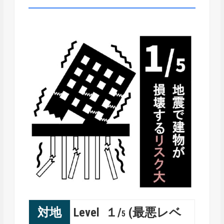
対地
Level １/
(最悪レベ
5