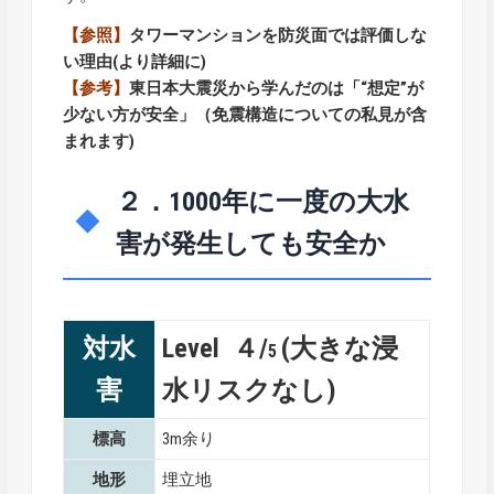
【参照】
タワーマンションを防災面では評価しな
い理由
(より詳細に)
【参考】
東日本大震災から学んだのは「“想定”が
少ない方が安全」（免震構造についての私見が含
まれます)
２．1000年に一度の大水
害が発生しても安全か
対水
Level ４/
(大きな浸
5
害
水リスクなし)
標高
3m余り
地形
埋立地