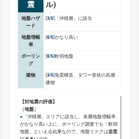
震
ル)
地盤ハザ
[
3/5
]「沖積層」に該当
ード
地盤増幅
[
0/5
]かなり高い
率
ボーリン
[
0/5
]軟弱地盤
グ
建物
[
3/5
]免震構造、タワー形状の高層
建物
【対地震の評価】
［
地盤
］
●
「沖積層」エリアに該当し、表層地盤増幅率
がかなり高い上に、ボーリング調査でも「軟弱
地盤」といえる結果なので、地盤リスクは
非常
に大きい
です。