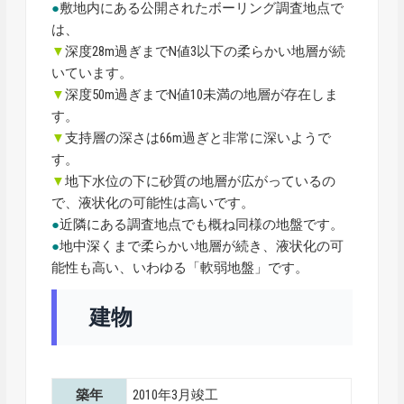
●
敷地内にある公開されたボーリング調査地点で
は、
▼
深度28m過ぎまでN値3以下の柔らかい地層が続
いています。
▼
深度50m過ぎまでN値10未満の地層が存在しま
す。
▼
支持層の深さは66m過ぎと非常に深いようで
す。
▼
地下水位の下に砂質の地層が広がっているの
で、液状化の可能性は高いです。
●
近隣にある調査地点でも概ね同様の地盤です。
●
地中深くまで柔らかい地層が続き、液状化の可
能性も高い、いわゆる「軟弱地盤」です。
建物
築年
2010年3月竣工