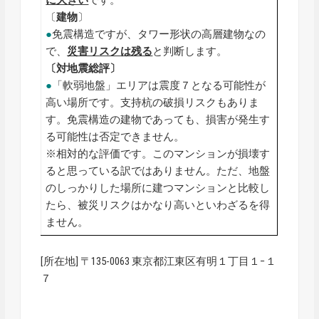
〔
建物
〕
●
免震構造ですが、タワー形状の高層建物なの
で、
災害リスクは残る
と判断します。
〔対地震総評〕
●
「軟弱地盤」エリアは震度７となる可能性が
高い場所です。支持杭の破損リスクもありま
す。免震構造の建物であっても、損害が発生す
る可能性は否定できません。
※相対的な評価です。このマンションが損壊す
ると思っている訳ではありません。ただ、地盤
のしっかりした場所に建つマンションと比較し
たら、被災リスクはかなり高いといわざるを得
ません。
[所在地] 〒135-0063 東京都江東区有明１丁目１−１
７