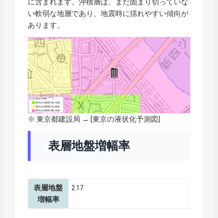
に含まれます。沖積層は、まだ固まり切っていな
い軟弱な地層であり、地震時に揺れやすい傾向が
あります。
※ 東京都建設局 → [
東京の液状化予測図
]
表層地盤増幅率
表層地盤
2.17
増幅率