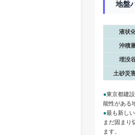
地盤
液状
沖積
埋没
土砂災
●
東京都建
能性がある
●
最も新し
まだ固まり
ます。