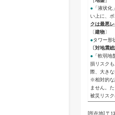
［
地盤
］
●
「液状化
い上に、ボ
クは最悪レ
〔
建物
〕
●
タワー形
〔対地震総
●
「軟弱地
損リスクも
際、大きな
※相対的な
ません。た
被災リスク
[所在地] 〒