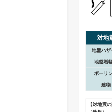
対地
地盤ハザ
地盤増
ボーリ
建物
【対地震の