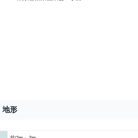
・地形
約2m～3m