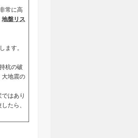
非常に高
、
地盤リス
します。
持杭の破
、大地震の
訳ではあり
較したら、