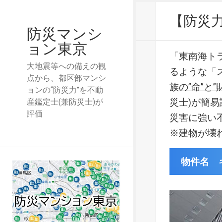
【防災
防災マンシ
ョン東京
「東南海ト
大地震等への備えの観
るような「
点から、都区部マンシ
族の”命”と”
ョンの“防災力”を不動
災士)が簡
産鑑定士(兼防災士)が
評価
災害に強い
※建物が壊
物件名 