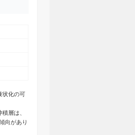
液状化の可
沖積層は、
傾向があり