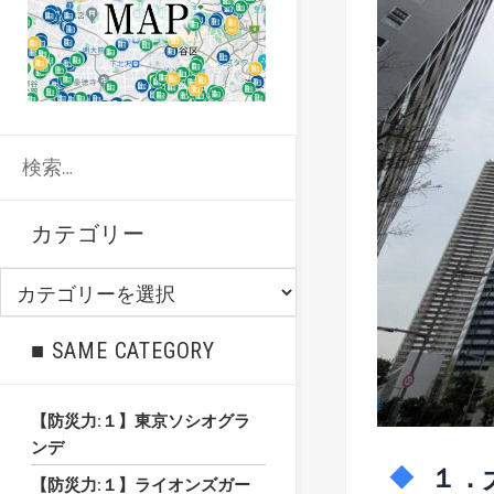
検
索:
カテゴリー
カ
テ
ゴ
■ SAME CATEGORY
リ
ー
【防災力:１】東京ソシオグラ
ンデ
１．
【防災力:１】ライオンズガー