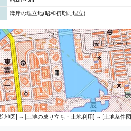
湾岸の埋立地(昭和初期に埋立)
院地図
] → [土地の成り立ち・土地利用] → [土地条件図