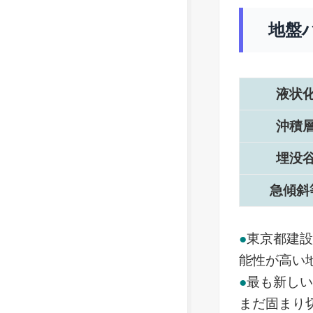
地盤
液状
沖積
埋没
急傾斜
●
東京都建
能性が高い
●
最も新し
まだ固まり