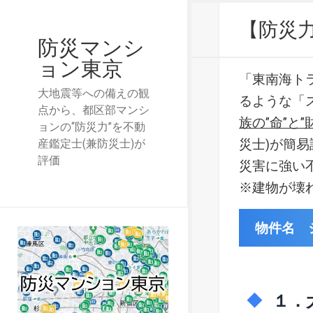
【防災
防災マンシ
ョン東京
「東南海ト
大地震等への備えの観
るような「
点から、都区部マンシ
族の”命”と”
ョンの“防災力”を不動
災士)が簡
産鑑定士(兼防災士)が
評価
災害に強い
※建物が壊
物件名 
１．