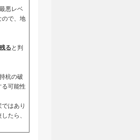
最悪レベ
なので、地
残る
と判
持杭の破
する可能性
訳ではあり
較したら、