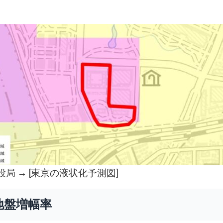
局 → [
東京の液状化予測図
]
地盤増幅率