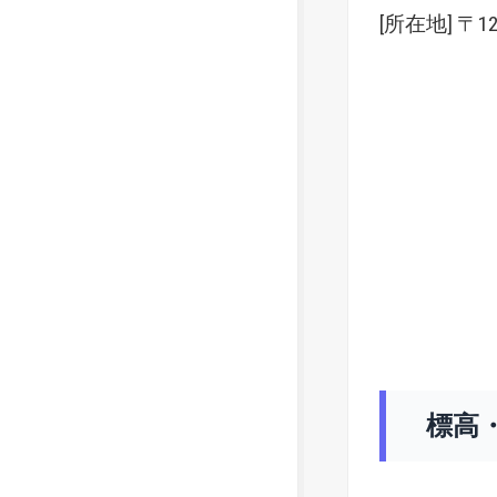
[所在地] 〒
標高