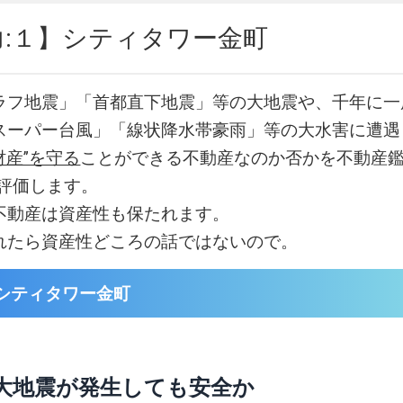
力:１】シティタワー金町
ラフ地震」「首都直下地震」等の大地震や、千年に一
スーパー台風」「線状降水帯豪雨」等の大水害に遭遇
財産”を守る
ことができる不動産なのか否かを不動産鑑
易評価します。
不動産は資産性も保たれます。
れたら資産性どころの話ではないので。
シティタワー金町
大地震が発生しても安全か