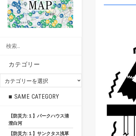
検
索:
カテゴリー
カ
テ
ゴ
■ SAME CATEGORY
リ
ー
【防災力:１】パークハウス清
澄白河
【防災力:１】サンクタス浅草