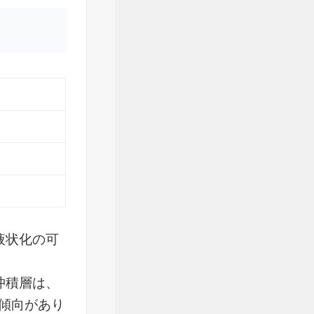
液状化の可
沖積層は、
傾向があり