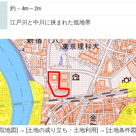
約－4m～2m
江戸川と中川に挟まれた低地帯
院地図
] → [土地の成り立ち・土地利用] → [土地条件図