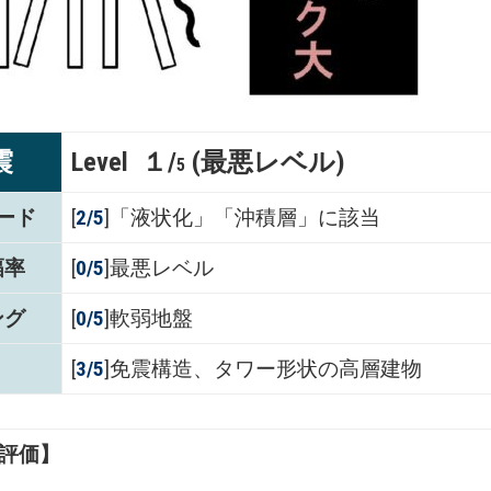
震
Level １/
(最悪レベル)
5
ード
[
2/5
]「液状化」「沖積層」に該当
幅率
[
0/5
]最悪レベル
ング
[
0/5
]軟弱地盤
[
3/5
]免震構造、タワー形状の高層建物
評価】