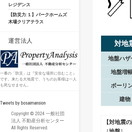
レジデンス
【防災力:１】パークホームズ
木場クリアテラス
運営法人
対地
地盤ハザ
地盤増
一番の「防災」は『安全な場所に住むこと』
です。来たる大地震で、うちのお客様は一人
ボーリ
も死なせません。
建物
Tweets by bosaimansion
Copyright © 2024 一般社団
法人 不動産分析センター
【対地震の
All Rights Reserved.
［
地盤
］