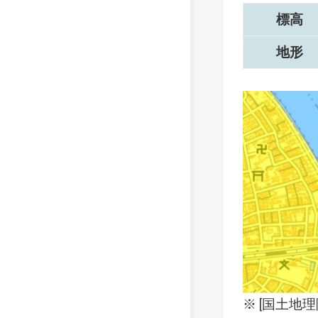
標高
地形
※ [
国土地理