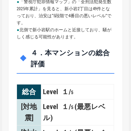
●
「警視庁犯罪情報マップ」の「全刑法犯発生数
2025年累計」を見ると、新小岩2丁目は49件とな
っており、治安は“5段階で4番目の悪いレベル”で
す。
●
北側で新小岩駅のホームと近接しており、騒が
しく感じる可能性があります。
４．本マンションの総合
評価
総合
Level １/
5
[対地
Level １/
(最悪レベ
5
震]
ル)