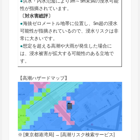
●
洪水・内水氾濫により3m～5m未満の浸水可能
性が指摘されています。
〔対水害総評〕
●
海抜ゼロメートル地帯に位置し、5m超の浸水
可能性が指摘されているので、浸水リスクは非
常に大きいです。
●
想定を超える高潮や大雨が発生した場合に
は、浸水被害が拡大する可能性のある立地で
す。
【高潮ハザードマップ】
※ [東京都港湾局] → [
高潮リスク検索サービス
]