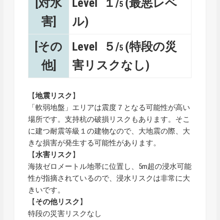
[対水
Level １/
(最悪レベ
5
害]
ル)
[その
Level ５/
(特段の災
5
他]
害リスクなし)
【
地震リスク
】
「軟弱地盤」エリアは震度７となる可能性が高い
場所です。支持杭の破損リスクもあります。そこ
に建つ耐震等級１の建物なので、大地震の際、大
きな損害が発生する可能性があります。
【
水害リスク
】
海抜ゼロメートル地帯に位置し、5m超の浸水可能
性が指摘されているので、浸水リスクは非常に大
きいです。
【
その他リスク
】
特段の災害リスクなし