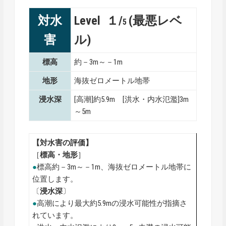
対水
Level １/
(最悪レベ
5
害
ル)
標高
約－3m～－1m
地形
海抜ゼロメートル地帯
浸水深
[高潮]約5.9m [洪水・内水氾濫]3m
～5m
【対水害の評価】
［
標高・地形
］
●
標高約－3m～－1m、海抜ゼロメートル地帯に
位置します。
〔
浸水深
〕
●
高潮により最大約5.9mの浸水可能性が指摘さ
れています。