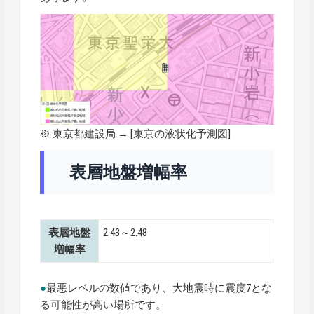
※ 東京都建設局 → [
東京の液状化予測図
]
表層地盤増幅率
表層地盤
2.43～2.48
増幅率
●
最悪レベルの数値であり、大地震時に震度7とな
る可能性が高い場所です。