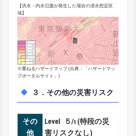
【洪水・内水氾濫が発生した場合の浸水想定区
域】
※重ねるハザードマップ (出典：「
ハザードマッ
プポータルサイト
」)
３．その他の災害リスク
その
Level ５/
(特段の災
5
他
害リスクなし)