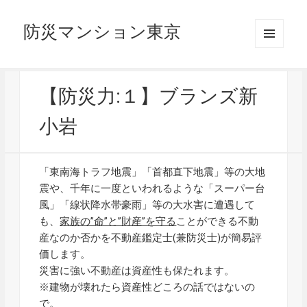
防災マンション東京
メニュ
ーとウ
ィジェ
ット
【防災力:１】ブランズ新
小岩
「東南海トラフ地震」「首都直下地震」等の大地
震や、千年に一度といわれるような「スーパー台
風」「線状降水帯豪雨」等の大水害に遭遇して
も、
家族の”命”と”財産”を守る
ことができる不動
産なのか否かを不動産鑑定士(兼防災士)が簡易評
価します。
災害に強い不動産は資産性も保たれます。
※建物が壊れたら資産性どころの話ではないの
で。