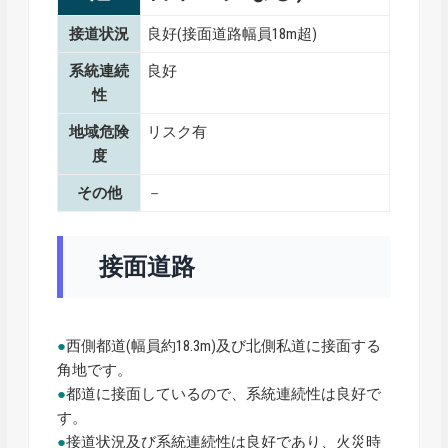
接道状況
良好(接面道路幅員18m超)
系統連続
良好
性
地域危険
リスク有
度
その他
－
接面道路
●
西側都道(幅員約18.3m)及び北側私道に接面する
角地です。
●
都道に接面しているので、系統連続性は良好で
す。
●
接道状況及び系統連続性は良好であり、火災時