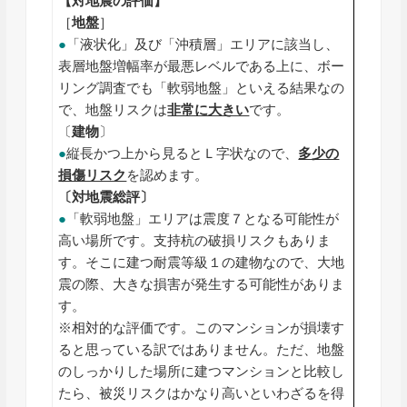
【対地震の評価】
［
地盤
］
●
「液状化」及び「沖積層」エリアに該当し、
表層地盤増幅率が最悪レベルである上に、ボー
リング調査でも「軟弱地盤」といえる結果なの
で、地盤リスクは
非常に大きい
です。
〔
建物
〕
●
縦長かつ上から見るとＬ字状なので、
多少の
損傷リスク
を認めます。
〔対地震総評〕
●
「軟弱地盤」エリアは震度７となる可能性が
高い場所です。支持杭の破損リスクもありま
す。そこに建つ耐震等級１の建物なので、大地
震の際、大きな損害が発生する可能性がありま
す。
※相対的な評価です。このマンションが損壊す
ると思っている訳ではありません。ただ、地盤
のしっかりした場所に建つマンションと比較し
たら、被災リスクはかなり高いといわざるを得