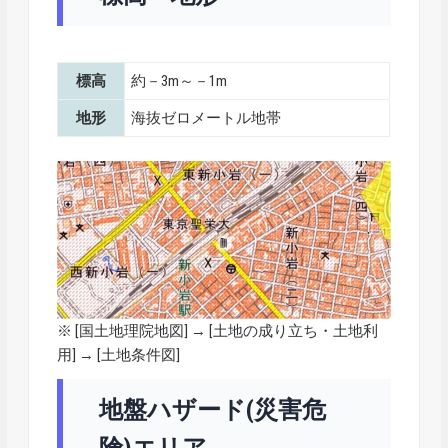
標高
約－3m～－1m
地形
海抜ゼロメートル地帯
※ [
国土地理院地図
] → [土地の成り立ち・土地利
用] → [土地条件図]
地盤ハザード(災害危
険)エリア