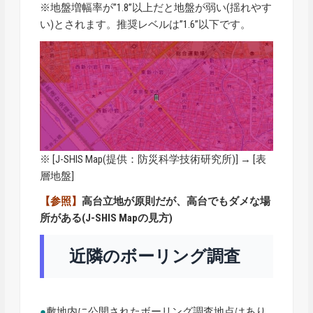
※地盤増幅率が”1.8”以上だと地盤が弱い(揺れやす
い)とされます。推奨レベルは”1.6”以下です。
※ [
J-SHIS Map
(提供：防災科学技術研究所)] → [表
層地盤]
【参照】
高台立地が原則だが、高台でもダメな場
所がある(J-SHIS Mapの見方)
近隣のボーリング調査
●
敷地内に公開されたボーリング調査地点はあり