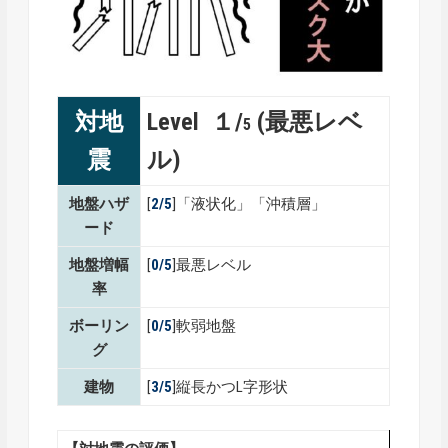
対地
Level １/
(最悪レベ
5
震
ル)
地盤ハザ
[
2/5
]「液状化」「沖積層」
ード
地盤増幅
[
0/5
]最悪レベル
率
ボーリン
[
0/5
]軟弱地盤
グ
建物
[
3/5
]縦長かつL字形状