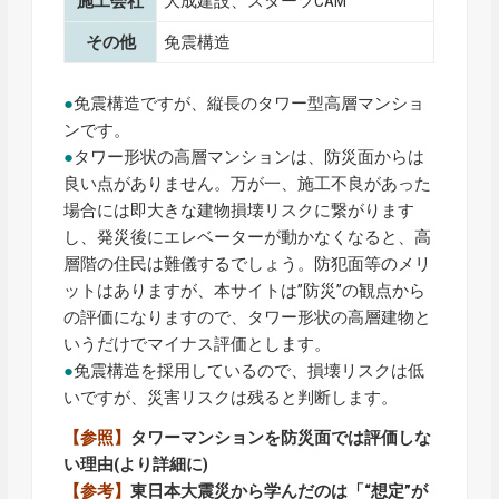
施工会社
大成建設、スターツCAM
その他
免震構造
●
免震構造ですが、縦長のタワー型高層マンショ
ンです。
●
タワー形状の高層マンションは、防災面からは
良い点がありません。万が一、施工不良があった
場合には即大きな建物損壊リスクに繋がります
し、発災後にエレベーターが動かなくなると、高
層階の住民は難儀するでしょう。防犯面等のメリ
ットはありますが、本サイトは”防災”の観点から
の評価になりますので、タワー形状の高層建物と
いうだけでマイナス評価とします。
●
免震構造を採用しているので、損壊リスクは低
いですが、災害リスクは残ると判断します。
【参照】
タワーマンションを防災面では評価しな
い理由
(より詳細に)
【参考】
東日本大震災から学んだのは「“想定”が