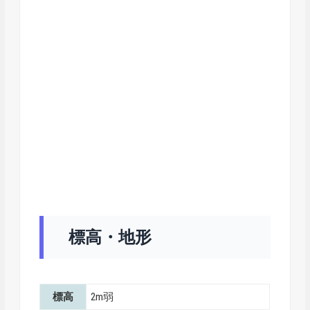
標高・地形
標高
2m弱