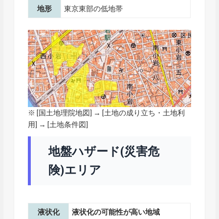
地形
東京東部の低地帯
※ [
国土地理院地図
] → [土地の成り立ち・土地利
用] → [土地条件図]
地盤ハザード(災害危
険)エリア
液状化
液状化の可能性が高い地域