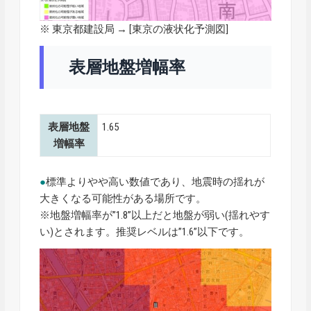
※ 東京都建設局 → [
東京の液状化予測図
]
表層地盤増幅率
表層地盤
1.65
増幅率
●
標準よりやや高い数値であり、地震時の揺れが
大きくなる可能性がある場所です。
※地盤増幅率が”1.8”以上だと地盤が弱い(揺れやす
い)とされます。推奨レベルは”1.6”以下です。