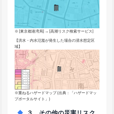
※ [東京都港湾局] → [
高潮リスク検索サービス
]
【洪水・内水氾濫が発生した場合の浸水想定区
域】
※重ねるハザードマップ (出典：「
ハザードマッ
プポータルサイト
」)
３．その他の災害リスク