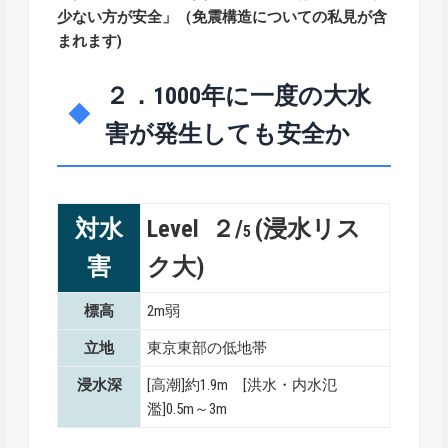
少ない方が安全」（免震構造についての私見が含
まれます)
２．1000年に一度の大水
害が発生しても安全か
対水
Level ２/
(浸水リス
5
害
ク大)
標高
2m弱
立地
東京東部の低地帯
浸水深
[高潮]約1.9m [洪水・内水氾
濫]0.5m～3m