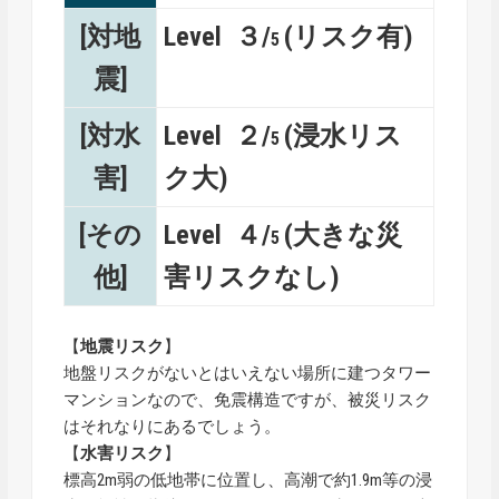
[対地
Level ３/
(リスク有)
5
震]
[対水
Level ２/
(浸水リス
5
害]
ク大)
[その
Level ４/
(大きな災
5
他]
害リスクなし)
【
地震リスク
】
地盤リスクがないとはいえない場所に建つタワー
マンションなので、免震構造ですが、被災リスク
はそれなりにあるでしょう。
【
水害リスク
】
標高2m弱の低地帯に位置し、高潮で約1.9m等の浸