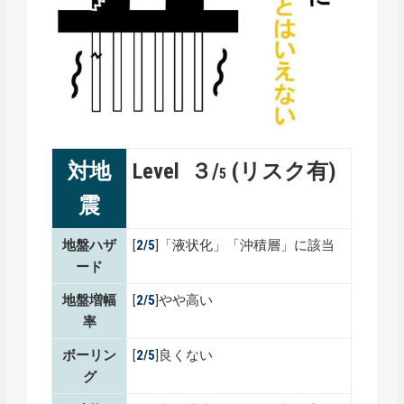
対地
Level ３/
(リスク有)
5
震
地盤ハザ
[
2/5
]「液状化」「沖積層」に該当
ード
地盤増幅
[
2/5
]やや高い
率
ボーリン
[
2/5
]良くない
グ