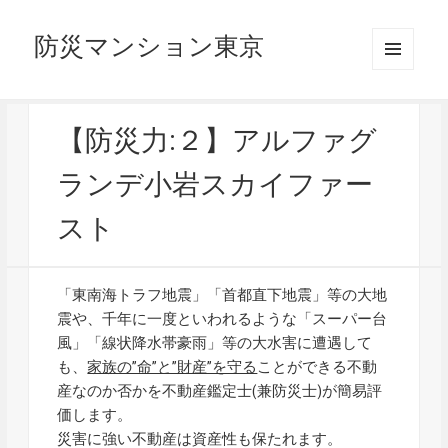
防災マンション東京
メニュ
ーとウ
ィジェ
ット
【防災力:２】アルファグ
ランデ小岩スカイファー
スト
「東南海トラフ地震」「首都直下地震」等の大地
震や、千年に一度といわれるような「スーパー台
風」「線状降水帯豪雨」等の大水害に遭遇して
も、
家族の”命”と”財産”を守る
ことができる不動
産なのか否かを不動産鑑定士(兼防災士)が簡易評
価します。
災害に強い不動産は資産性も保たれます。