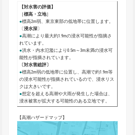
【対水害の評価】
［
標高・
立地
］
●
標高2m弱、東京東部の低地帯に位置します。
〔
浸水深
〕
●
高潮により最大約1.9mの浸水可能性が指摘さ
れています。
●
洪水・内水氾濫により0.5m～3m未満の浸水可
能性が指摘されています。
〔対水害総評〕
●
標高2m弱の低地帯に位置し、高潮で約1.9m等
の浸水可能性が指摘されているので、浸水リス
クは大きいです。
●
想定を超える高潮や大雨が発生した場合は、
浸水被害が拡大する可能性のある立地です。
【高潮ハザードマップ】