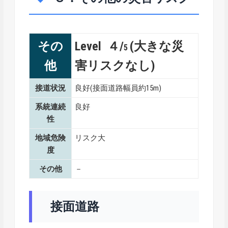
その
Level ４/
(大きな災
5
他
害リスクなし)
接道状況
良好(接面道路幅員約15m)
系統連続
良好
性
地域危険
リスク大
度
その他
－
接面道路