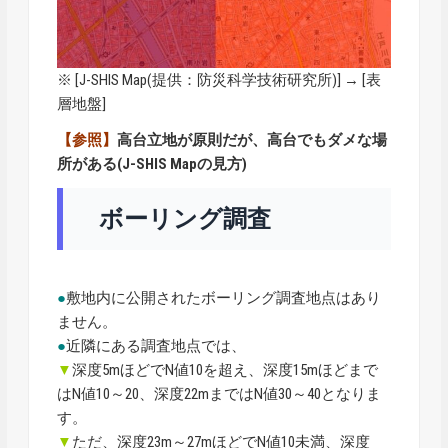
※ [
J-SHIS Map
(提供：防災科学技術研究所)] → [表
層地盤]
【参照】
高台立地が原則だが、高台でもダメな場
所がある(J-SHIS Mapの見方)
ボーリング調査
●
敷地内に公開されたボーリング調査地点はあり
ません。
●
近隣にある調査地点では、
▼
深度5mほどでN値10を超え、深度15mほどまで
はN値10～20、深度22mまではN値30～40となりま
す。
▼
ただ、深度23m～27mほどでN値10未満、深度