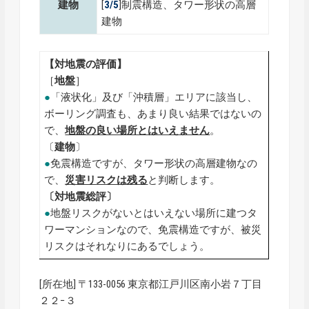
建物
[
3/5
]制震構造、タワー形状の高層
建物
【対地震の評価】
［
地盤
］
●
「液状化」及び「沖積層」エリアに該当し、
ボーリング調査も、あまり良い結果ではないの
で、
地盤の良い場所とはいえません
。
〔
建物
〕
●
免震構造ですが、タワー形状の高層建物なの
で、
災害リスクは残る
と判断します。
〔対地震総評〕
●
地盤リスクがないとはいえない場所に建つタ
ワーマンションなので、免震構造ですが、被災
リスクはそれなりにあるでしょう。
[所在地] 〒133-0056 東京都江戸川区南小岩７丁目
２２−３