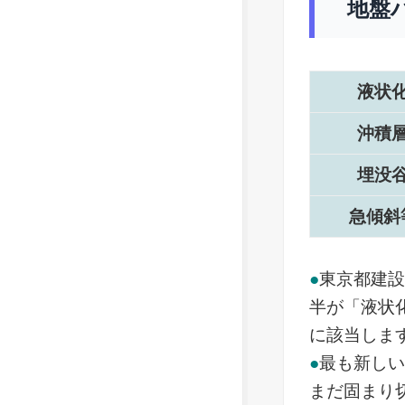
地盤
液状
沖積
埋没
急傾斜
●
東京都建
半が「液状
に該当しま
●
最も新し
まだ固まり