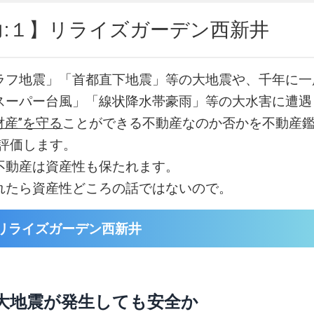
力:１】リライズガーデン西新井
ラフ地震」「首都直下地震」等の大地震や、千年に一
スーパー台風」「線状降水帯豪雨」等の大水害に遭遇
財産”を守る
ことができる不動産なのか否かを不動産鑑
易評価します。
不動産は資産性も保たれます。
れたら資産性どころの話ではないので。
リライズガーデン西新井
大地震が発生しても安全か