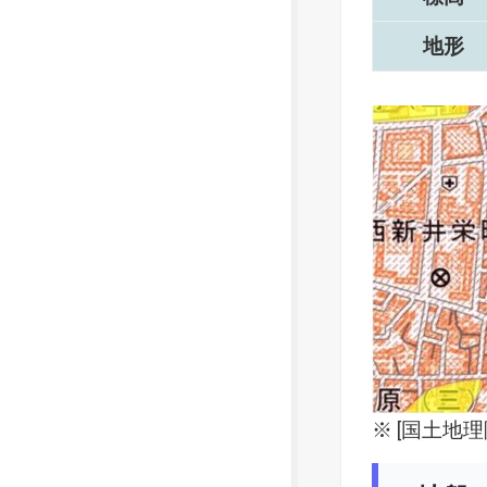
地形
※ [
国土地理