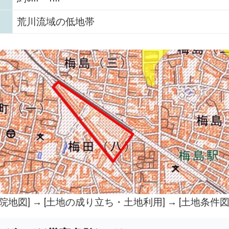
荒川流域の低地帯
院地図
] → [土地の成り立ち・土地利用] → [土地条件図