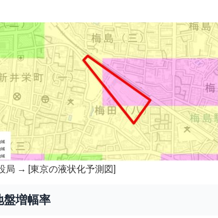
局 → [
東京の液状化予測図
]
地盤増幅率