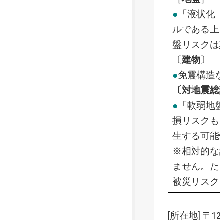
●
「液状化
ルである上
盤リスクは
〔
建物
〕
●
免震構造
〔対地震総
●
「軟弱地
損リスクも
生する可能
※相対的な
ません。た
被災リスク
[所在地] 〒