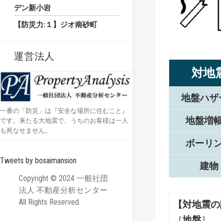
デン新小岩
【防災力:１】ジオ南砂町
運営法人
対地
地盤ハザ
一番の「防災」は『安全な場所に住むこと』
地盤増
です。来たる大地震で、うちのお客様は一人
も死なせません。
ボーリ
Tweets by bosaimansion
建物
Copyright © 2024 一般社団
法人 不動産分析センター
All Rights Reserved.
【対地震の
［
地盤
］