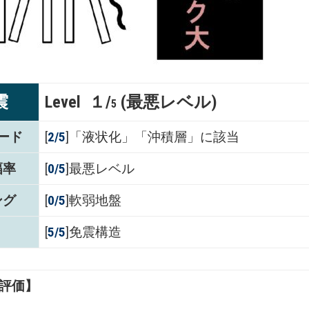
震
Level １/
(最悪レベル)
5
ード
[
2/5
]「液状化」「沖積層」に該当
幅率
[
0/5
]最悪レベル
ング
[
0/5
]軟弱地盤
[
5/5
]免震構造
評価】