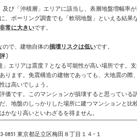
」及び「沖積層」エリアに該当し、表層地盤増幅率が
に、ボーリング調査でも「軟弱地盤」といえる結果
非常に大きい
です。
なので、建物自体の
損壊リスクは低い
です。
評〕
盤」エリアは震度７となる可能性が高い場所です。支
あります。免震構造の建物であっても、大地震の際
性は高いでしょう。
評価です。このマンションが損壊すると思っている
だ、地盤のしっかりした場所に建つマンションと比
はかなり高いといわざるを得ません。
123-0851 東京都足立区梅田８丁目１４−１