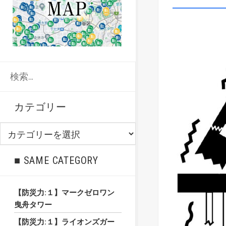
検
索:
カテゴリー
カ
テ
ゴ
■ SAME CATEGORY
リ
ー
【防災力:１】マークゼロワン
曳舟タワー
【防災力:１】ライオンズガー