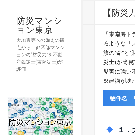
【防災
防災マンシ
ョン東京
「東南海ト
大地震等への備えの観
るような「
点から、都区部マンシ
族の”命”と”
ョンの“防災力”を不動
災士)が簡
産鑑定士(兼防災士)が
評価
災害に強い
※建物が壊
物件名 
１．