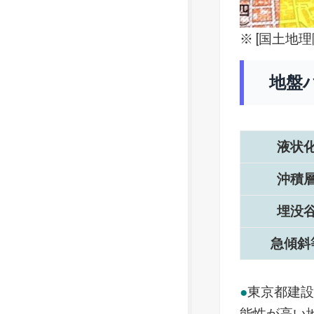
※ [
国土地理
地盤
液状
沖積
埋没
急傾斜
●
東京都建
能性が高い