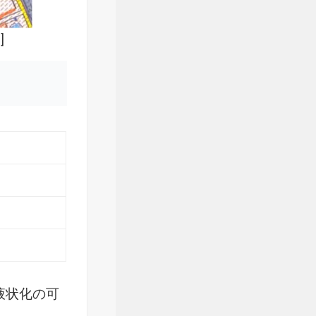
]
液状化の可