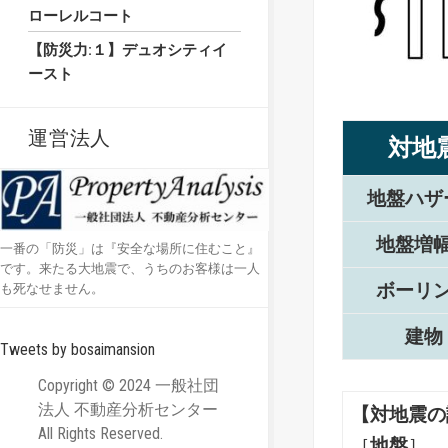
ローレルコート
【防災力:１】デュオシティイ
ースト
運営法人
対地
地盤ハザ
地盤増
一番の「防災」は『安全な場所に住むこと』
です。来たる大地震で、うちのお客様は一人
ボーリ
も死なせません。
建物
Tweets by bosaimansion
Copyright © 2024 一般社団
法人 不動産分析センター
【対地震の
All Rights Reserved.
［
地盤
］