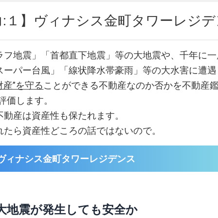
力:１】ヴィナシス金町タワーレジデ
ラフ地震」「首都直下地震」等の大地震や、千年に一
スーパー台風」「線状降水帯豪雨」等の大水害に遭遇
財産”を守る
ことができる不動産なのか否かを不動産鑑
易評価します。
不動産は資産性も保たれます。
れたら資産性どころの話ではないので。
ヴィナシス金町タワーレジデンス
大地震が発生しても安全か