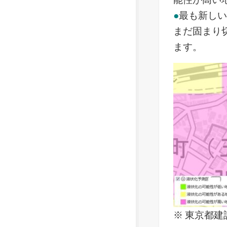
●
最も新し
まだ固まり
ます。
※ 東京都建設