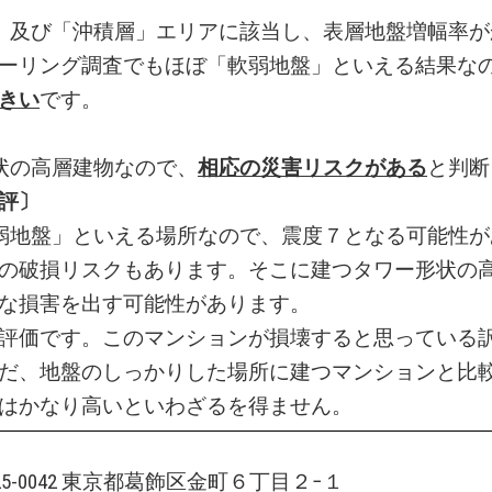
」及び「沖積層」エリアに該当し、表層地盤増幅率が
ーリング調査でもほぼ「軟弱地盤」といえる結果な
きい
です。
状の高層建物なので、
相応の
災害リスクがある
と判断
評〕
弱地盤」といえる場所なので、震度７となる可能性が
の破損リスクもあります。そこに建つタワー形状の
な損害を出す可能性があります。
評価です。このマンションが損壊すると思っている
だ、地盤のしっかりした場所に建つマンションと比
はかなり高いといわざるを得ません。
125-0042 東京都葛飾区金町６丁目２−１