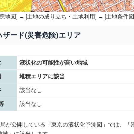
院地図
] → [土地の成り立ち・土地利用] → [土地条件図
ハザード(災害危険)エリア
化
液状化の可能性が高い地域
層
堆積エリアに該当
谷
該当なし
等
該当なし
設局が公開している「東京の液状化予測図」では、「
地域」に該当します。