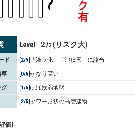
震
Level ２/
(リスク大)
5
ード
[
2/5
]「液状化」「沖積層」に該当
幅率
[
0/5
]かなり高い
ング
[
1/5
]ほぼ軟弱地盤
[
2/5
]タワー形状の高層建物
評価】