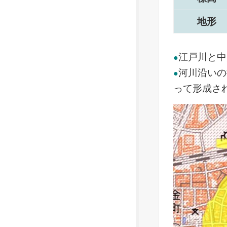
地形
江戸川と中
●
河川沿いの
●
って形成さ