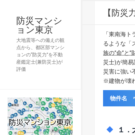
【防災
防災マンシ
ョン東京
「東南海ト
大地震等への備えの観
るような「
点から、都区部マンシ
族の”命”と”
ョンの“防災力”を不動
災士)が簡
産鑑定士(兼防災士)が
評価
災害に強い
※建物が壊
物件名 
１．