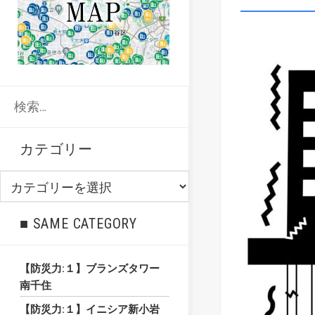
検
索:
カテゴリー
カ
テ
ゴ
■ SAME CATEGORY
リ
ー
【防災力:１】ブランズタワー
南千住
【防災力:１】イニシア新小岩