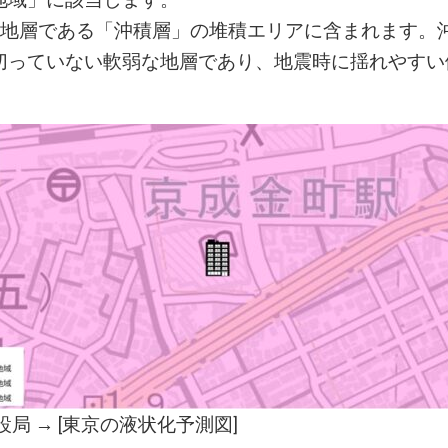
い地層である「沖積層」の堆積エリアに含まれます。
切っていない軟弱な地層であり、地震時に揺れやすい
局 → [
東京の液状化予測図
]