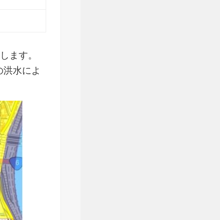
置します。
の洪水によ