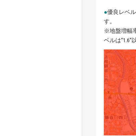
●
優良レベ
す。
※地盤増幅率
ベルは”1.6