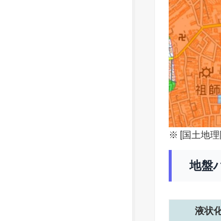
※ [
国土地理
地盤
液状