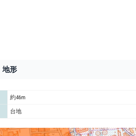
・地形
約46m
台地