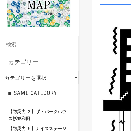
検
索:
カテゴリー
カ
テ
ゴ
■ SAME CATEGORY
リ
ー
【防災力:３】ザ・パークハウ
ス杉並和田
【防災力:５】ナイスステージ