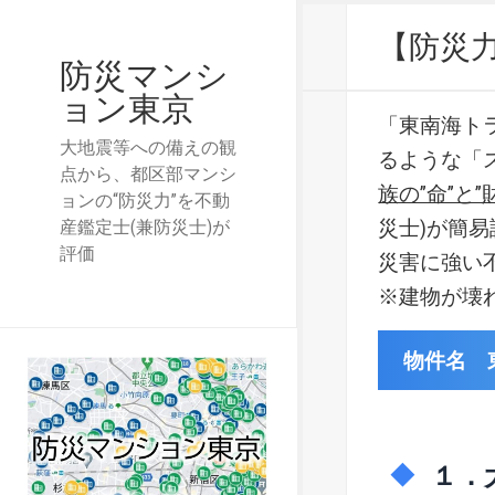
【防災
防災マンシ
ョン東京
「東南海ト
大地震等への備えの観
るような「
点から、都区部マンシ
族の”命”と”
ョンの“防災力”を不動
災士)が簡
産鑑定士(兼防災士)が
評価
災害に強い
※建物が壊
物件名 
１．