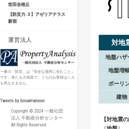
世田谷桜丘
【防災力:３】アゼリアテラス
新宿
運営法人
対地
地盤ハザ
地盤増
一番の「防災」は『安全な場所に住むこと』
です。来たる大地震で、うちのお客様は一人
ボーリ
も死なせません。
建物
Tweets by bosaimansion
Copyright © 2024 一般社団
法人 不動産分析センター
【対地震の
All Rights Reserved.
［
地盤
］