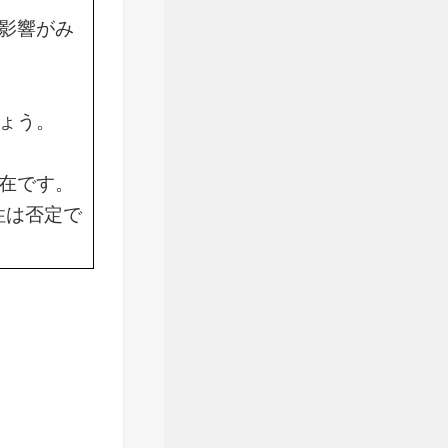
影響がみ
ょう。
在です。
性は否定で