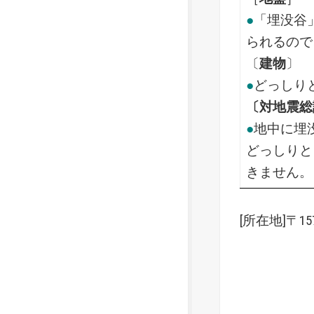
●
「埋没谷
られるので
〔
建物
〕
●
どっしり
〔対地震総
●
地中に埋
どっしりと
きません。
[所在地]〒1