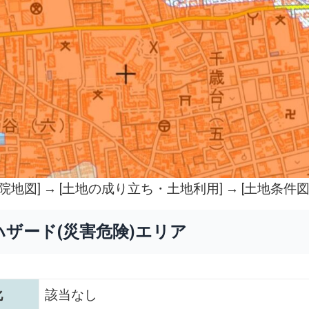
院地図
] → [土地の成り立ち・土地利用] → [土地条件図
ハザード(災害危険)エリア
化
該当なし