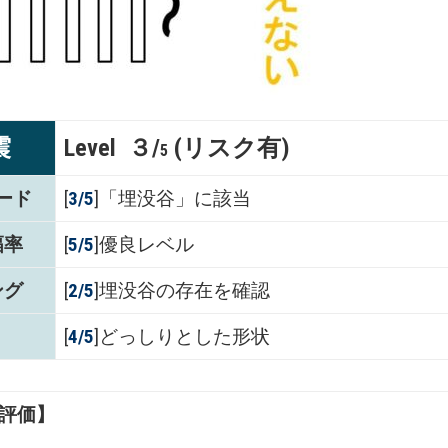
震
Level ３/
(リスク有)
5
ード
[
3/5
]「埋没谷」に該当
幅率
[
5
/5
]優良レベル
ング
[
2
/5
]埋没谷の存在を確認
[
4/5
]どっしりとした形状
評価】