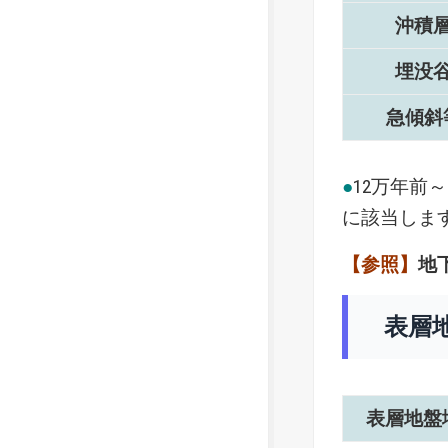
沖積
埋没
急傾斜
●
12万年前
に該当しま
【参照】
地
表層
表層地盤