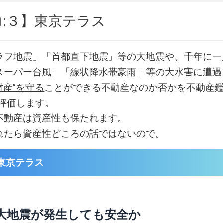
力:３】東京テラス
ラフ地震」「首都直下地震」等の大地震や、千年に一
スーパー台風」「線状降水帯豪雨」等の大水害に遭遇
財産”を守る
ことができる不動産なのか否かを不動産鑑
易評価します。
不動産は資産性も保たれます。
れたら資産性どころの話ではないので。
東京テラス
大地震が発生しても安全か