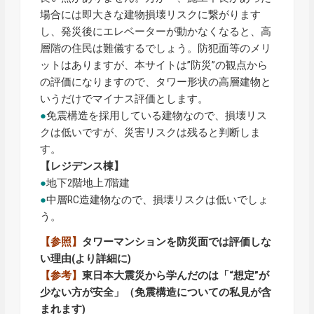
場合には即大きな建物損壊リスクに繋がります
し、発災後にエレベーターが動かなくなると、高
層階の住民は難儀するでしょう。防犯面等のメリ
ットはありますが、本サイトは”防災”の観点から
の評価になりますので、タワー形状の高層建物と
いうだけでマイナス評価とします。
●
免震構造を採用している建物なので、損壊リス
クは低いですが、災害リスクは残ると判断しま
す。
【レジデンス棟】
●
地下2階地上7階建
●
中層RC造建物なので、損壊リスクは低いでしょ
う。
【参照】
タワーマンションを防災面では評価しな
い理由
(より詳細に)
【参考】
東日本大震災から学んだのは「“想定”が
少ない方が安全」（免震構造についての私見が含
まれます)