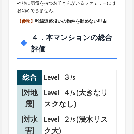
や肺に病気を持つお子さんがいるファミリーには
お勧めできません。
【参照】
幹線道路沿いの物件を勧めない理由
４．本マンションの総合
評価
総合
Level ３/
5
[対地
Level ４/
(大きなリ
5
震]
スクなし)
[対水
Level ２/
(浸水リス
5
害]
ク大)