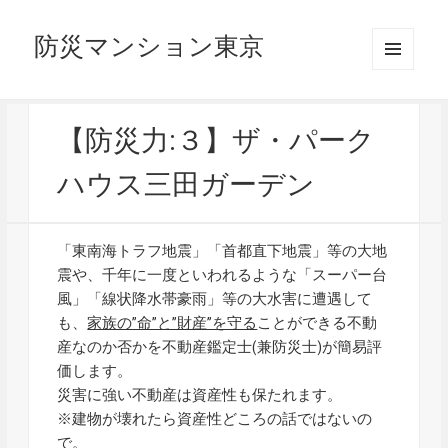
防災マンション東京
メニュ
ーとウ
ィジェ
ット
【防災力:３】ザ・パーク
ハウス三田ガーデン
「東南海トラフ地震」「首都直下地震」等の大地
震や、千年に一度といわれるような「スーパー台
風」「線状降水帯豪雨」等の大水害に遭遇して
も、
家族の”命”と”財産”を守る
ことができる不動
産なのか否かを不動産鑑定士(兼防災士)が簡易評
価します。
災害に強い不動産は資産性も保たれます。
※建物が壊れたら資産性どころの話ではないの
で。