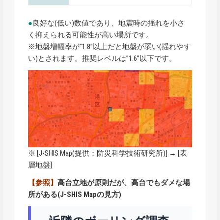
●
良好な(低い)数値であり、地震時の揺れを小さ
く抑えられる可能性が高い場所です。
※地盤増幅率が”1.8”以上だと地盤が弱い(揺れやす
い)とされます。推奨レベルは”1.6”以下です。
※ [
J-SHIS Map
(提供：防災科学技術研究所)] → [表
層地盤]
【参照】
高台立地が原則だが、高台でもダメな場
所がある(J-SHIS Mapの見方)