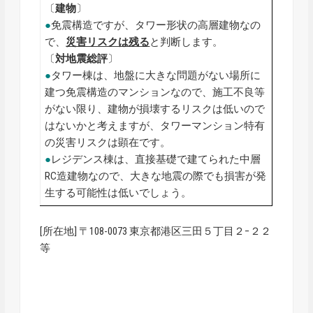
〔
建物
〕
●
免震構造ですが、タワー形状の高層建物なの
で、
災害リスクは残る
と判断します。
〔
対地震総評
〕
●
タワー棟は、地盤に大きな問題がない場所に
建つ免震構造のマンションなので、施工不良等
がない限り、建物が損壊するリスクは低いので
はないかと考えますが、タワーマンション特有
の災害リスクは顕在です。
●
レジデンス棟は、直接基礎で建てられた中層
RC造建物なので、大きな地震の際でも損害が発
生する可能性は低いでしょう。
[所在地] 〒108-0073 東京都港区三田５丁目２−２２
等