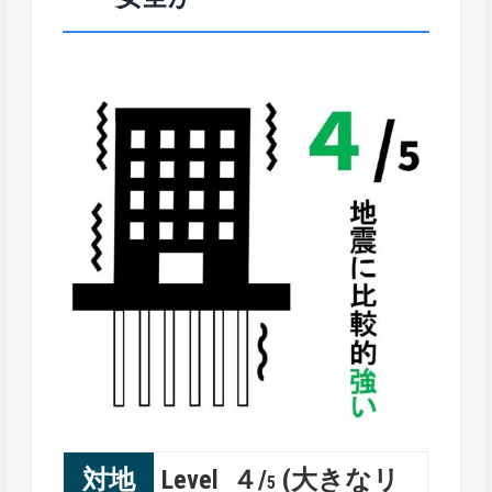
対地
Level ４/
(大きなリ
5