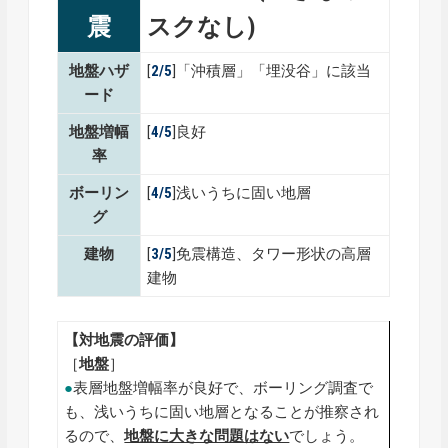
震
スクなし)
地盤ハザ
[
2/5
]「沖積層」「埋没谷」に該当
ード
地盤増幅
[
4/5
]良好
率
ボーリン
[
4/5
]浅いうちに固い地層
グ
建物
[
3/5
]免震構造、タワー形状の高層
建物
【対地震の評価】
［
地盤
］
●
表層地盤増幅率が良好で、ボーリング調査で
も、浅いうちに固い地層となることが推察され
るので、
地盤に大きな問題はない
でしょう。