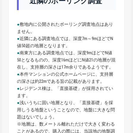
近隣のボーリング調査
●
敷地内に公開されたボーリング調査地点はあり
ません。
●
近隣にある調査地点では、深度7m～9mほどでN
値50超の地層となります。
●
南東方にある調査地点では、深度9mほどでN値
50となるものの、深度16mほどにN値21の地層が混
在し、支持層の深さは17m余りであるようです。
●
本件マンションの公式ホームページに、支持層
の深さは約22mである旨の記載があります。
●
レジデンス棟は、「直接基礎」が採用されてい
ます。
●
浅いうちに固い地層となり、「直接基礎」を採
用しうる地盤ということなので、地盤に大きな問
題はないでしょう。
※地層は、数メートル離れただけで大きく変わる
ことがあるので、購入の際には、当該地の地盤調