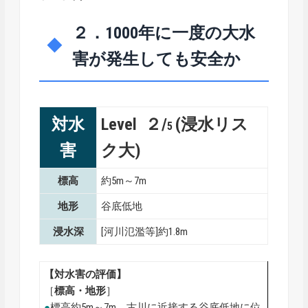
２．1000年に一度の大水
害が発生しても安全か
対水
Level ２/
(浸水リス
5
害
ク大)
標高
約5m～7m
地形
谷底低地
浸水深
[河川氾濫等]約1.8m
【対水害の評価】
［
標高・地形
］
●
標高約5m～7m、古川に近接する谷底低地に位