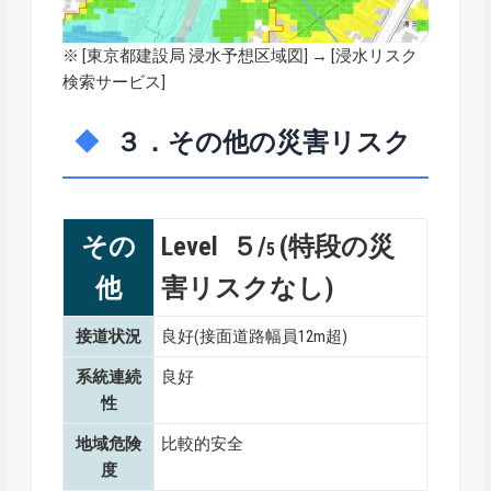
※ [
東京都建設局 浸水予想区域図
] → [浸水リスク
検索サービス]
３．その他の災害リスク
その
Level ５/
(特段の災
5
他
害リスクなし)
接道状況
良好(接面道路幅員12m超)
系統連続
良好
性
地域危険
比較的安全
度