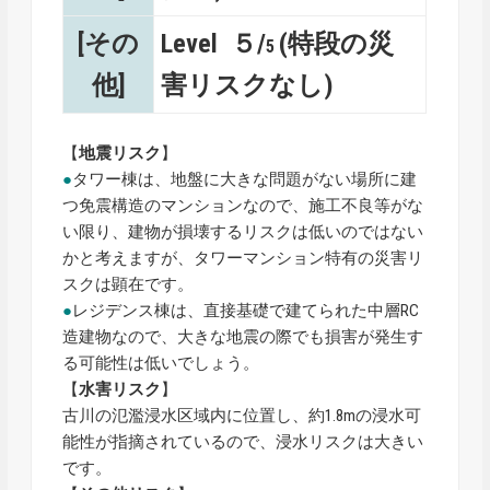
[その
Level ５/
(特段の災
5
他]
害リスクなし)
【
地震リスク
】
●
タワー棟は、地盤に大きな問題がない場所に建
つ免震構造のマンションなので、施工不良等がな
い限り、建物が損壊するリスクは低いのではない
かと考えますが、タワーマンション特有の災害リ
スクは顕在です。
●
レジデンス棟は、直接基礎で建てられた中層RC
造建物なので、大きな地震の際でも損害が発生す
る可能性は低いでしょう。
【
水害リスク
】
古川の氾濫浸水区域内に位置し、約1.8mの浸水可
能性が指摘されているので、浸水リスクは大きい
です。