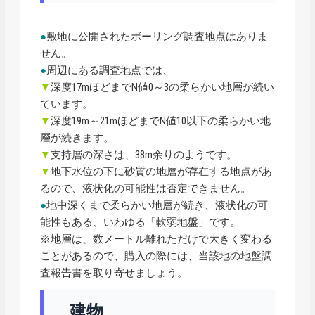
●
敷地に公開されたボーリング調査地点はありま
せん。
●
周辺にある調査地点では、
▼
深度17mほどまでN値0～3の柔らかい地層が続い
ています。
▼
深度19m～21mほどまでN値10以下の柔らかい地
層が続きます。
▼
支持層の深さは、38m余りのようです。
▼
地下水位の下に砂質の地層が存在する地点があ
るので、液状化の可能性は否定できません。
●
地中深くまで柔らかい地層が続き、液状化の可
能性もある、いわゆる「軟弱地盤」です。
※地層は、数メートル離れただけで大きく変わる
ことがあるので、購入の際には、当該地の地盤調
査報告書を取り寄せましょう。
建物