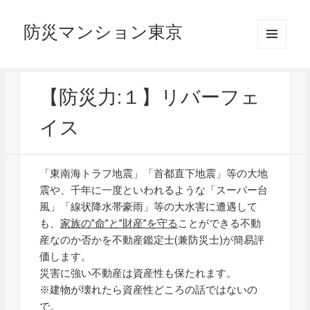
防災マンション東京
メニュ
ーとウ
ィジェ
ット
【防災力:１】リバーフェ
イス
「東南海トラフ地震」「首都直下地震」等の大地
震や、千年に一度といわれるような「スーパー台
風」「線状降水帯豪雨」等の大水害に遭遇して
も、
家族の”命”と”財産”を守る
ことができる不動
産なのか否かを不動産鑑定士(兼防災士)が簡易評
価します。
災害に強い不動産は資産性も保たれます。
※建物が壊れたら資産性どころの話ではないの
で。