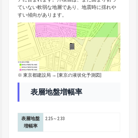
ていない軟弱な地層であり、地震時に揺れや
すい傾向があります。
※ 東京都建設局 → [
東京の液状化予測図
]
表層地盤増幅率
表層地盤
2.25～2.33
増幅率