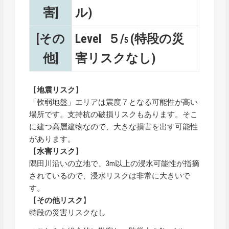
害]
ル)
[その
Level ５/
(特段の災
5
他]
害リスクなし)
【
地震リスク
】
「軟弱地盤」エリアは震度７となる可能性が高い
場所です。支持杭の破損リスクもあります。そこ
に建つ高層建物なので、大きな損害を出す可能性
があります。
【
水害リスク
】
隅田川沿いの立地で、3m以上の浸水可能性が指摘
されているので、浸水リスクは非常に大きいで
す。
【
その他リスク
】
特段の災害リスクなし