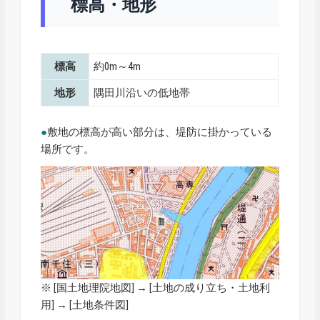
標高・地形
標高
約0m～4m
地形
隅田川沿いの低地帯
●
敷地の標高が高い部分は、堤防に掛かっている
場所です。
※ [
国土地理院地図
] → [土地の成り立ち・土地利
用] → [土地条件図]