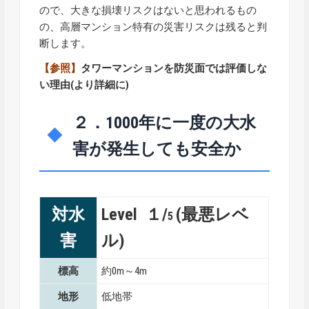
ので、大きな損壊リスクはないと思われるもの
の、高層マンション特有の災害リスクは残ると判
断します。
【参照】
タワーマンションを防災面では評価しな
い理由
(より詳細に)
２．1000年に一度の大水
害が発生しても安全か
対水
Level １/
(最悪レベ
5
害
ル)
標高
約0m～4m
地形
低地帯