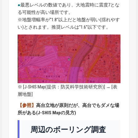
●
最悪レベルの数値であり、大地震時に震度7とな
る可能性が高い場所です。
※地盤増幅率が”1.8”以上だと地盤が弱い(揺れやす
い)とされます。推奨レベルは”1.6”以下です。
※ [
J-SHIS Map
(提供：防災科学技術研究所)] → [表
層地盤]
【参照】
高台立地が原則だが、高台でもダメな場
所がある(J-SHIS Mapの見方)
周辺のボーリング調査