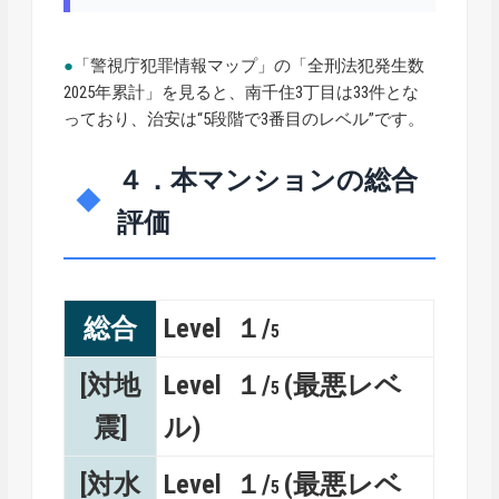
●
「警視庁犯罪情報マップ」の「全刑法犯発生数
2025年累計」を見ると、南千住3丁目は33件とな
っており、治安は“5段階で3番目のレベル”です。
４．本マンションの総合
評価
総合
Level １/
5
[対地
Level １/
(最悪レベ
5
震]
ル)
[対水
Level １/
(最悪レベ
5