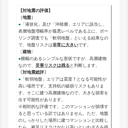
【対地震の評価】
［
地盤
］
●
「液状化」及び「沖積層」エリアに該当し、
表層地盤増幅率が最悪レベルである上に、ボー
リング調査でも「軟弱地盤」といえる結果なの
で、地盤リスクは
非常に大きい
です。
〔
建物
〕
●
横幅のあるシンプルな形状ですが、高層建物
なので、
災害リスクは残る
と判断します。
〔対地震総評〕
●
「軟弱地盤」エリアは震度７となる可能性が
高い場所です。支持杭の破損リスクもありま
す。そこに建つ高層建物なので、大きな損害を
出す可能性があります。
※相対的な評価です。このマンションが損壊す
ると思っている訳ではありません。ただ、地盤
のしっかりした場所に建つマンションと比較し
たら、被災リスクはかなり高いといわざるを得