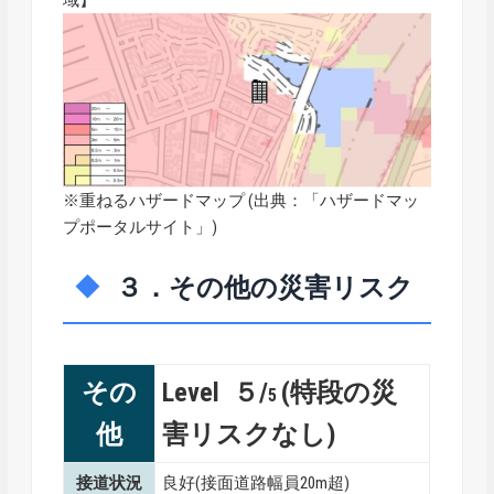
※重ねるハザードマップ (出典：「
ハザードマッ
プポータルサイト
」)
３．その他の災害リスク
その
Level ５/
(特段の災
5
他
害リスクなし)
接道状況
良好(接面道路幅員20m超)