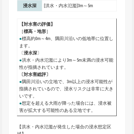
浸水深
[洪水・内水氾濫]3m～5m
【対水害の評価】
［
標高・地形
］
●
標高約0m～4m、隅田川沿いの低地帯に位置し
ます。
〔
浸水深
〕
●
洪水・内水氾濫により3m～5m未満の浸水可能
性が指摘されています。
〔対水害総評〕
●
隅田川沿いの立地で、3m以上の浸水可能性が
指摘されているので、浸水リスクは非常に大き
いです。
●
想定を超える大雨が降った場合には、浸水被
害が拡大する可能性のある立地です。
【洪水・内水氾濫が発生した場合の浸水想定区
域】