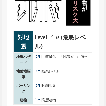
対地
Level １/
(最悪レベ
5
震
ル)
地盤ハザ
[
2/5
]「液状化」「沖積層」に該当
ード
地盤増幅
[
0/5
]最悪レベル
率
ボーリン
[
0/5
]軟弱地盤
グ
建物
[
3/5
]高層建物