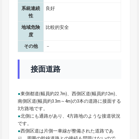
系統連続
良好
性
地域危険
比較的安全
度
その他
－
接面道路
●
東側都道(幅員約22.7m)、西側区道(幅員約12m)、
南側区道(幅員約3.3m～4m)の3本の道路に接面する
3方路地です。
●
北側にも通路があり、4方路地のような接道状況
です。
●
西側区道は片側一車線が整備された道路であ
り、周囲の幹線道路との接続も問題はないので、