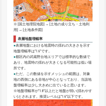
※ [
国土地理院地図
] → [土地の成り立ち・土地利
用] → [土地条件図]
表層地盤増幅率
●
表層地盤における地震時の揺れの大きさを示す
地盤増幅率は”1.6”です。
●
都区内の武蔵野台地エリアでは標準的な数値で
あり、地震時の揺れが大きくなる可能性は低い場
所です。
●
ただ、この数値を示すメッシュの範囲は、対象
地の西側にある谷地が中心となっており、当該地
盤増幅率は少し大きめに出ていると思います。
※地盤増幅率が”1.8”以上だと地盤が弱い(揺れやす
い)とされます。推奨レベルは”1.6”以下です。