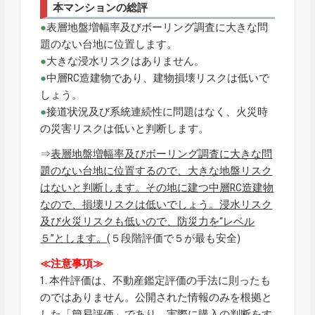
本マンションの総評
●
表層地盤増幅率及びボーリング調査に大きな問
題のない台地に位置します。
●
大きな浸水リスクはありません。
●
中層RC造建物であり、建物損壊リスクは低いで
しょう。
●
接道状況及び系統連続性に問題はなく、火災時
の災害リスクは低いと判断します。
⇒
表層地盤増幅率及びボーリング調査に大きな問
題のない台地に位置するので、大きな地盤リスク
はないと判断します。その地に建つ中層RC造建物
なので、損壊リスクは低いでしょう。浸水リスク
及び火災リスクも低いので、防災力を“レベル
５”とします。
(５段階評価で５が最も安全)
≪注意事項≫
1. 本件評価は、不動産鑑定評価の手法に則ったも
のではありません。公開された情報のみを根拠と
した「簡易評価」であり、実際に購入の判断をす