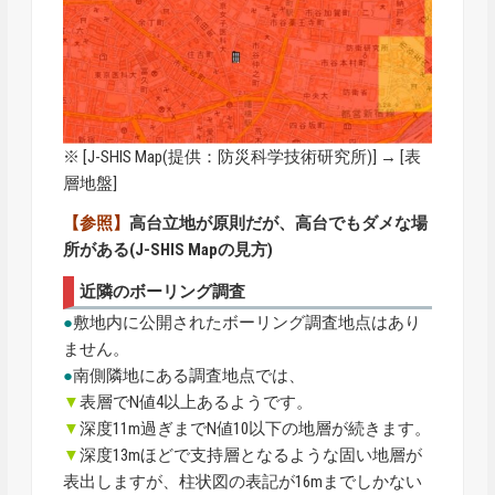
※ [
J-SHIS Map
(提供：防災科学技術研究所)] → [表
層地盤]
【参照】
高台立地が原則だが、高台でもダメな場
所がある(J-SHIS Mapの見方)
近隣のボーリング調査
●
敷地内に公開されたボーリング調査地点はあり
ません。
●
南側隣地にある調査地点では、
▼
表層でN値4以上あるようです。
▼
深度11m過ぎまでN値10以下の地層が続きます。
▼
深度13mほどで支持層となるような固い地層が
表出しますが、柱状図の表記が16mまでしかない