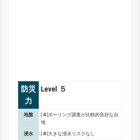
防災
Level ５
力
地盤
[
４
]ボーリング調査が比較的良好な台
地
浸水
[
４
]大きな浸水リスクなし