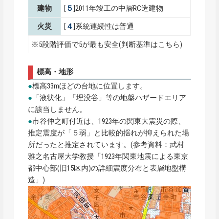
建物
[
５
]2011年竣工の中層RC造建物
火災
[
４
]系統連続性は普通
※5段階評価で5が最も安全(
判断基準はこちら
)
標高・地形
●
標高33mほどの台地に位置します。
●
「液状化」「埋没谷」等の地盤ハザードエリア
に該当しません。
●
市谷仲之町付近は、1923年の関東大震災の際、
推定震度が「５弱」と比較的揺れが抑えられた場
所だったと推定されています。(参考資料：武村
雅之名古屋大学教授「1923年関東地震による東京
都中心部(旧15区内)の詳細震度分布と表層地盤構
造」)