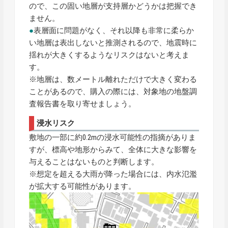
ので、この固い地層が支持層かどうかは把握でき
ません。
●
表層面に問題がなく、それ以降も非常に柔らか
い地層は表出しないと推測されるので、地震時に
揺れが大きくするようなリスクはないと考えま
す。
※地層は、数メートル離れただけで大きく変わる
ことがあるので、購入の際には、対象地の地盤調
査報告書を取り寄せましょう。
浸水リスク
敷地の一部に約0.2mの浸水可能性の指摘がありま
すが、標高や地形からみて、全体に大きな影響を
与えることはないものと判断します。
※想定を超える大雨が降った場合には、内水氾濫
が拡大する可能性があります。