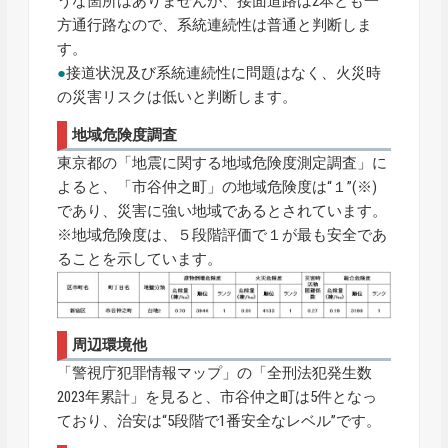
うな箇所はありませんが、接面道路は2本とも一
方通行路なので、系統連続性は普通と判断しま
す。
●
接道状況及び系統連続性に問題はなく、火災時
の災害リスクは低いと判断します。
地域危険度調査
東京都の「地震に関する地域危険度測定調査」に
よると、「市谷仲之町」の地域危険度は“１”(※)
であり、災害に強い地域であるとされています。
※地域危険度は、５段階評価で１が最も安全であ
ることを示しています。
周辺環境他
「警視庁犯罪情報マップ」の「全刑法犯発生数
2023年累計」を見ると、市谷仲之町は5件となっ
ており、治安は“5段階で1番安全なレベル”です。