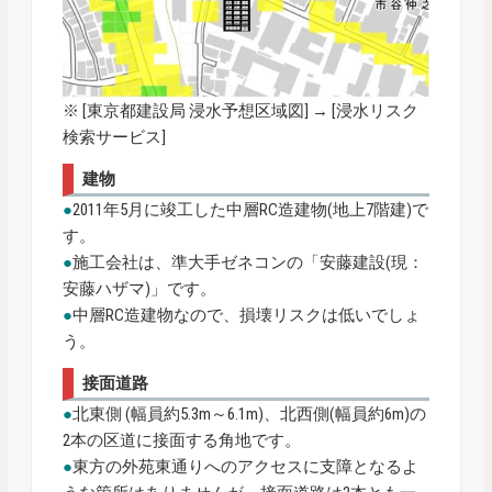
※ [
東京都建設局 浸水予想区域図
] → [浸水リスク
検索サービス]
建物
●
2011年5月に竣工した中層RC造建物(地上7階建)で
す。
●
施工会社は、準大手ゼネコンの「安藤建設(現：
安藤ハザマ)」です。
●
中層RC造建物なので、損壊リスクは低いでしょ
う。
接面道路
●
北東側 (幅員約5.3m～6.1m)、北西側(幅員約6m)の
2本の区道に接面する角地です。
●
東方の外苑東通りへのアクセスに支障となるよ