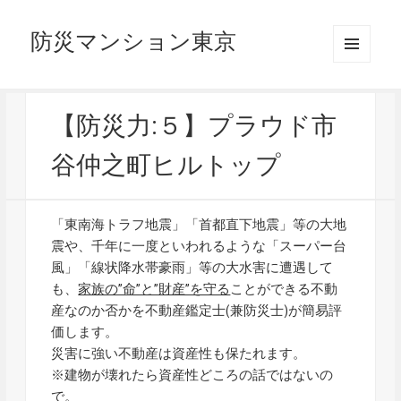
防災マンション東京
メニュ
ーとウ
ィジェ
ット
【防災力:５】プラウド市
谷仲之町ヒルトップ
「東南海トラフ地震」「首都直下地震」等の大地
震や、千年に一度といわれるような「スーパー台
風」「線状降水帯豪雨」等の大水害に遭遇して
も、
家族の”命”と”財産”を守る
ことができる不動
産なのか否かを不動産鑑定士(兼防災士)が簡易評
価します。
災害に強い不動産は資産性も保たれます。
※建物が壊れたら資産性どころの話ではないの
で。