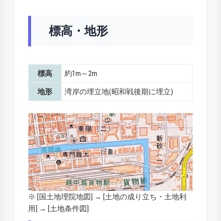
標高・地形
標高
約1m～2m
地形
湾岸の埋立地(昭和戦後期に埋立)
※ [
国土地理院地図
] → [土地の成り立ち・土地利
用] → [土地条件図]