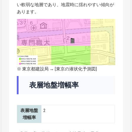
い軟弱な地層であり、地震時に揺れやすい傾向が
あります。
※ 東京都建設局 → [
東京の液状化予測図
]
表層地盤増幅率
表層地盤
2
増幅率