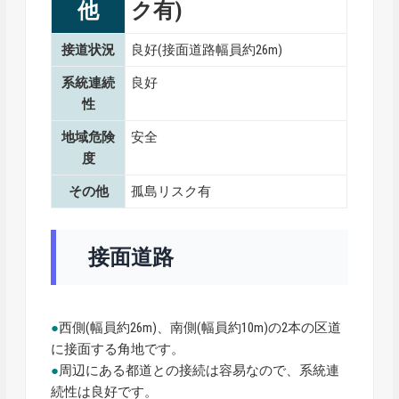
他
ク有)
接道状況
良好(接面道路幅員約26m)
系統連続
良好
性
地域危険
安全
度
その他
孤島リスク有
接面道路
●
西側(幅員約26m)、南側(幅員約10m)の2本の区道
に接面する角地です。
●
周辺にある都道との接続は容易なので、系統連
続性は良好です。