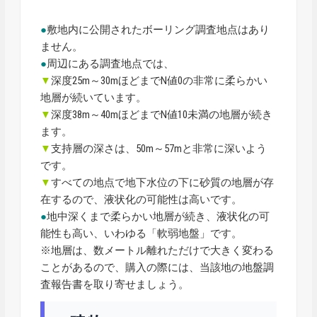
●
敷地内に公開されたボーリング調査地点はあり
ません。
●
周辺にある調査地点では、
▼
深度25m～30mほどまでN値0の非常に柔らかい
地層が続いています。
▼
深度38m～40mほどまでN値10未満の地層が続き
ます。
▼
支持層の深さは、50m～57mと非常に深いよう
です。
▼
すべての地点で地下水位の下に砂質の地層が存
在するので、液状化の可能性は高いです。
●
地中深くまで柔らかい地層が続き、液状化の可
能性も高い、いわゆる「軟弱地盤」です。
※地層は、数メートル離れただけで大きく変わる
ことがあるので、購入の際には、当該地の地盤調
査報告書を取り寄せましょう。