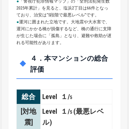
●
「警視庁犯罪情報マップ」の「全刑法犯発生数
2025年累計」を見ると、塩浜2丁目は66件となっ
ており、治安は“5段階で最悪レベル”です。
●
運河に囲まれた立地です。大地震や大水害で、
運河にかかる橋が損傷するなど、橋の通行に支障
が生じた場合に「孤島」となり、避難や救助が遅
れる可能性があります。
４．本マンションの総合
評価
総合
Level １/
5
[対地
Level １/
(最悪レベ
5
震]
ル)