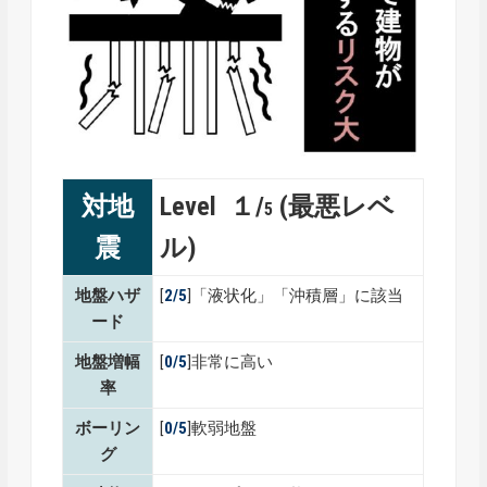
対地
Level １/
(最悪レベ
5
震
ル)
地盤ハザ
[
2/5
]「液状化」「沖積層」に該当
ード
地盤増幅
[
0/5
]非常に高い
率
ボーリン
[
0/5
]軟弱地盤
グ