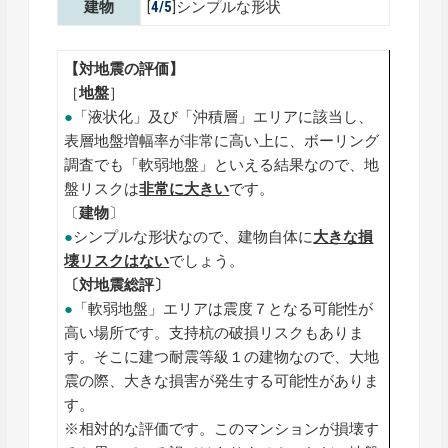
建物
[
4/5
]シンプルな形状
【対地震の評価】
［
地盤
］
●
「液状化」及び「沖積層」エリアに該当し、
表層地盤増幅率が非常に高い上に、ボーリング
調査でも「軟弱地盤」といえる結果なので、地
盤リスクは
非常に大きい
です。
〔
建物
〕
●
シンプルな形状なので、建物自体に
大きな損
壊リスクはない
でしょう。
〔対地震総評〕
●
「軟弱地盤」エリアは震度７となる可能性が
高い場所です。支持杭の破損リスクもありま
す。そこに建つ耐震等級１の建物なので、大地
震の際、大きな損害が発生する可能性がありま
す。
※相対的な評価です。このマンションが損壊す