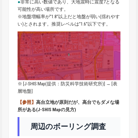
●
非常に高い数値であり、大地震時に震度7となる
可能性が高い場所です。
※地盤増幅率が”1.8”以上だと地盤が弱い(揺れやす
い)とされます。推奨レベルは”1.6”以下です。
※ [
J-SHIS Map
(提供：防災科学技術研究所)] → [表
層地盤]
【参照】
高台立地が原則だが、高台でもダメな場
所がある(J-SHIS Mapの見方)
周辺のボーリング調査