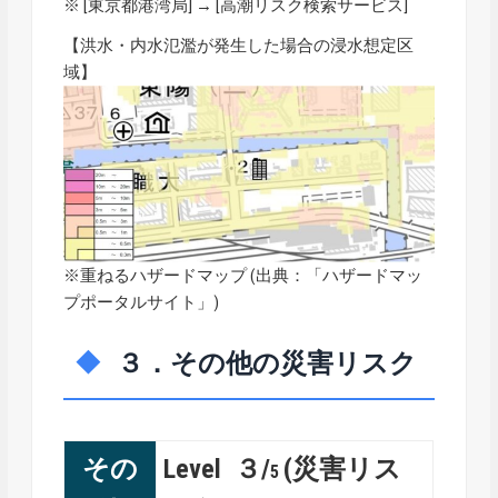
※ [東京都港湾局] → [
高潮リスク検索サービス
]
【洪水・内水氾濫が発生した場合の浸水想定区
域】
※重ねるハザードマップ (出典：「
ハザードマッ
プポータルサイト
」)
３．その他の災害リスク
その
Level ３/
(災害リス
5