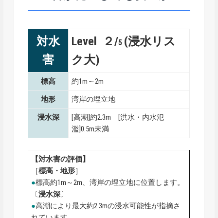
対水
Level ２/
(浸水リス
5
害
ク大)
標高
約1m～2m
地形
湾岸の埋立地
浸水深
[高潮]約2.3m [洪水・内水氾
濫]0.5m未満
【対水害の評価】
［
標高・地形
］
●
標高約1m～2m、湾岸の埋立地に位置します。
〔
浸水深
〕
●
高潮により最大約2.3mの浸水可能性が指摘さ
れています。