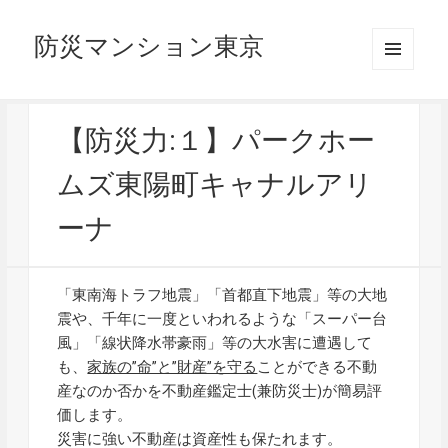
防災マンション東京
メニュ
ーとウ
ィジェ
ット
【防災力:１】パークホー
ムズ東陽町キャナルアリ
ーナ
「東南海トラフ地震」「首都直下地震」等の大地
震や、千年に一度といわれるような「スーパー台
風」「線状降水帯豪雨」等の大水害に遭遇して
も、
家族の”命”と”財産”を守る
ことができる不動
産なのか否かを不動産鑑定士(兼防災士)が簡易評
価します。
災害に強い不動産は資産性も保たれます。