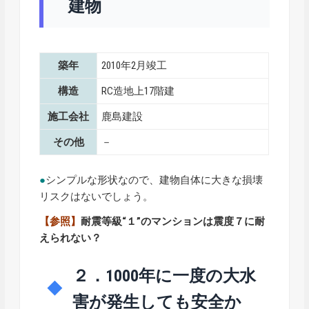
建物
築年
2010年2月竣工
構造
RC造地上17階建
施工会社
鹿島建設
その他
－
●
シンプルな形状なので、建物自体に大きな損壊
リスクはないでしょう。
【参照】
耐震等級“１”のマンションは震度７に耐
えられない？
２．1000年に一度の大水
害が発生しても安全か