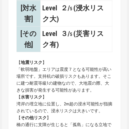
[対水
Level ２/
(浸水リス
5
害]
ク大)
[その
Level ３/
(災害リス
5
他]
ク有)
【
地震リスク
】
「軟弱地盤」エリアは震度７となる可能性が高い
場所です。支持杭の破損リスクもあります。そこ
に建つ耐震等級1の建物なので、大地震の際、大
きな損害が発生する可能性があります。
【
水害リスク
】
湾岸の埋立地に位置し、2m超の浸水可能性が指摘
されているので、浸水リスクは大きいです。
【
その他リスク
】
橋の通行に支障が生じると「孤島」になる立地で