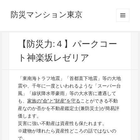
防災マンション東京
メニュ
ーとウ
ィジェ
ット
【防災力:４】パークコー
ト神楽坂レゼリア
「東南海トラフ地震」「首都直下地震」等の大地
震や、千年に一度といわれるような「スーパー台
風」「線状降水帯豪雨」等の大水害に遭遇して
も、
家族の”命”と”財産”を守る
ことができる不動
産なのか否かを不動産鑑定士(兼防災士)が簡易評
価します。
災害に強い不動産は資産性も保たれます。
※建物が壊れたら資産性どころの話ではないの
で。