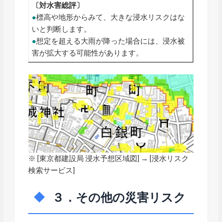
〔対水害総評〕
●
標高や地形からみて、大きな浸水リスクはな
いと判断します。
●
想定を超える大雨が降った場合には、浸水被
害が拡大する可能性があります。
※ [
東京都建設局 浸水予想区域図
] → [浸水リスク
検索サービス]
３．その他の災害リスク