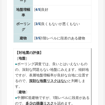
ード
地盤増幅
[
4/5
]良好
率
ボーリン
[
3/5
]良くもないが悪くもない
グ
建物
[
3/5
]1階レベルに段差のある建物
【対地震の評価】
［
地盤
］
●
ボーリング調査では、良いとはいえないもの
の、深刻な問題もない地盤にみえます。傾斜地
ですが、表層地盤増幅率が良好な台地に位置す
るので、
深刻な地盤リスクはない
と判断しま
す。
〔
建物
〕
●
中層RC造建物ですが、1階レベルに段差がある
ので、
多少の損傷リスク
を認めます。