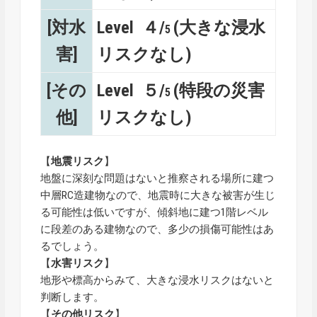
[対水
Level ４/
(大きな浸水
5
害]
リスクなし)
[その
Level ５/
(特段の災害
5
他]
リスクなし)
【
地震リスク
】
地盤に深刻な問題はないと推察される場所に建つ
中層RC造建物なので、地震時に大きな被害が生じ
る可能性は低いですが、傾斜地に建つ1階レベル
に段差のある建物なので、多少の損傷可能性はあ
るでしょう。
【
水害リスク
】
地形や標高からみて、大きな浸水リスクはないと
判断します。
【
その他リスク
】