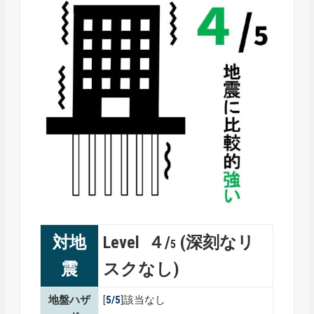
対地
Level ４/
(深刻なリ
5
震
スクなし)
地盤ハザ
[
5/5
]該当なし