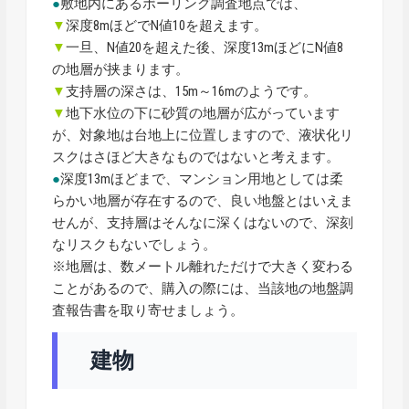
●
敷地内にあるボーリング調査地点では、
▼
深度8mほどでN値10を超えます。
▼
一旦、N値20を超えた後、深度13mほどにN値8
の地層が挟まります。
▼
支持層の深さは、15m～16mのようです。
▼
地下水位の下に砂質の地層が広がっています
が、対象地は台地上に位置しますので、液状化リ
スクはさほど大きなものではないと考えます。
●
深度13mほどまで、マンション用地としては柔
らかい地層が存在するので、良い地盤とはいえま
せんが、支持層はそんなに深くはないので、深刻
なリスクもないでしょう。
※地層は、数メートル離れただけで大きく変わる
ことがあるので、購入の際には、当該地の地盤調
査報告書を取り寄せましょう。
建物