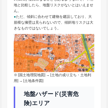
地と比較したら、地盤リスクがないとはいえませ
ん。
●
ただ、傾斜に合わせて建物を建設しており、大
規模な擁壁は見られないので、傾斜地リスクは大
きなものではないでしょう。
※ [
国土地理院地図
] → [土地の成り立ち・土地利
用] → [土地条件図]
地盤ハザード(災害危
険)エリア