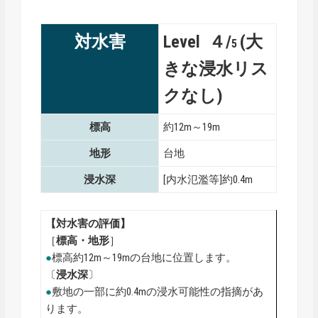
対水害
Level ４/
(大
5
きな浸水リス
クなし)
標高
約12m～19m
地形
台地
浸水深
[内水氾濫等]約0.4m
【対水害の評価】
［
標高・地形
］
●
標高約12m～19mの台地に位置します。
〔
浸水深
〕
●
敷地の一部に約0.4mの浸水可能性の指摘があ
ります。