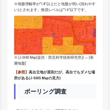
※地盤増幅率が”1.8”以上だと地盤が弱い(揺れやす
い)とされます。推奨レベルは”1.6”以下です。
※ [
J-SHIS Map
(提供：防災科学技術研究所)] → [表
層地盤]
【参照】
高台立地が原則だが、高台でもダメな場
所がある(J-SHIS Mapの見方)
ボーリング調査