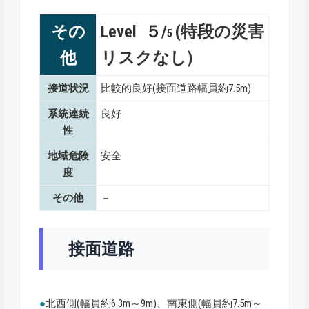
その
Level ５/
(特段の災害
5
他
リスクなし)
接道状況
比較的良好(接面道路幅員約7.5m)
系統連続
良好
性
地域危険
安全
度
その他
－
接面道路
●
北西側(幅員約6.3m～9m)、南東側(幅員約7.5m～