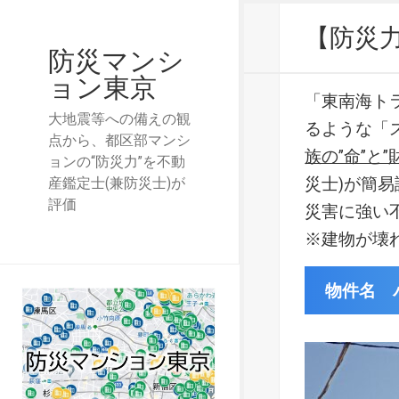
【防災
防災マンシ
ョン東京
「東南海ト
大地震等への備えの観
るような「
点から、都区部マンシ
族の”命”と”
ョンの“防災力”を不動
災士)が簡
産鑑定士(兼防災士)が
評価
災害に強い
※建物が壊
物件名 