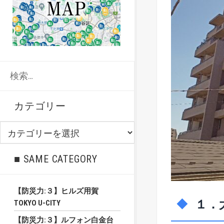
検
索:
カテゴリー
カ
テ
ゴ
■ SAME CATEGORY
リ
ー
【防災力:３】ヒルズ用賀
１．
TOKYO U-CITY
【防災力:３】ルフォン白金台