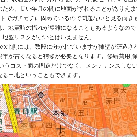
のため、長い年月の間に地面がずれることがありえま
ートでガチガチに固めているので問題ないと見る向き
は、地震時の揺れが複雑になることもあるようなので
、地盤リスクがないとはいえません。
地の北側には、数段に分かれていますが擁壁が築造さ
築年が古くなると補修が必要となります。修繕費用(
というコスト面の問題だけでなく、メンテナンスしな
なる土地ということもできます。