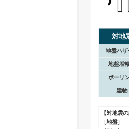
対地
地盤ハザ
地盤増
ボーリ
建物
【対地震の
［
地盤
］