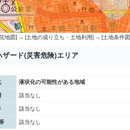
院地図
] → [土地の成り立ち・土地利用] → [土地条件図
ハザード(災害危険)エリア
化
液状化の可能性がある地域
層
該当なし
谷
該当なし
等
該当なし