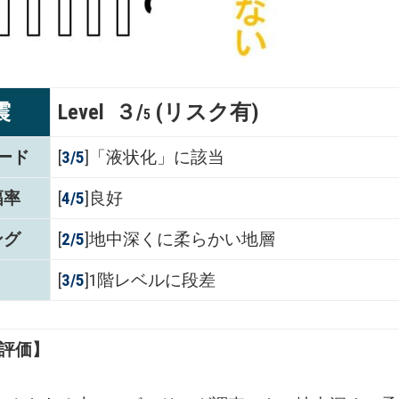
震
Level ３/
(リスク有)
5
ード
[
3/5
]「液状化」に該当
幅率
[
4/5
]良好
ング
[
2/5
]地中深くに柔らかい地層
[
3/5
]1階レベルに段差
評価】