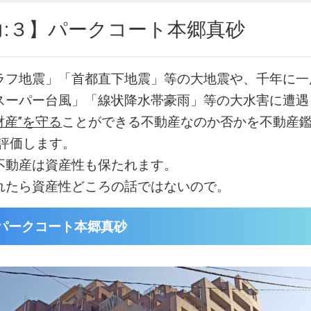
力:３】パークコート本郷真砂
ラフ地震」「首都直下地震」等の大地震や、千年に一
スーパー台風」「線状降水帯豪雨」等の大水害に遭遇
財産”を守る
ことができる不動産なのか否かを不動産鑑
易評価します。
不動産は資産性も保たれます。
れたら資産性どころの話ではないので。
パークコート本郷真砂