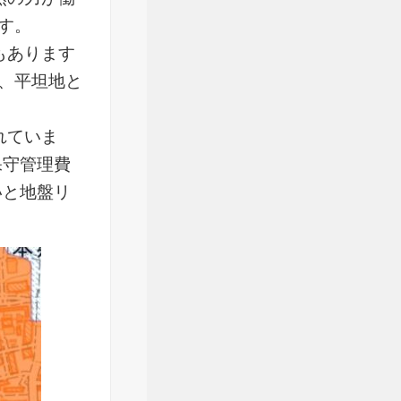
す。
もあります
、平坦地と
れていま
保守管理費
いと地盤リ