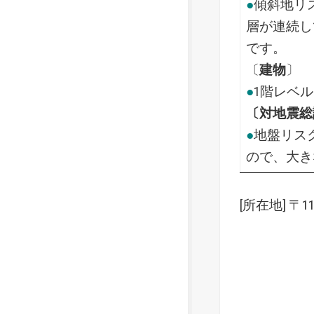
●
傾斜地リ
層が連続し
です。
〔
建物
〕
●
1階レベ
〔対地震総
●
地盤リス
ので、大き
[所在地] 〒