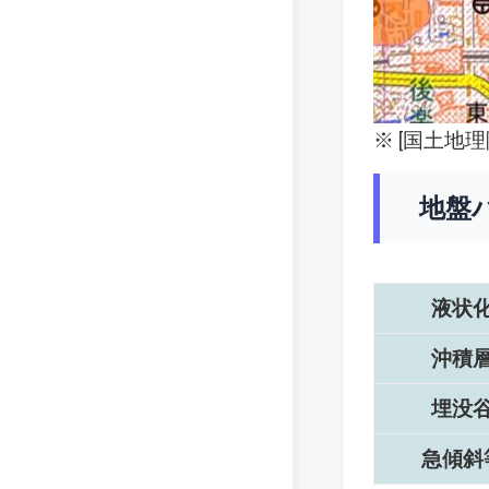
※ [
国土地理
地盤
液状
沖積
埋没
急傾斜