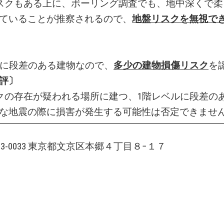
スクもある上に、ボーリング調査でも、地中深くで柔
ていることが推察されるので、
地盤リスクを無視で
ルに段差のある建物なので、
多少の建物損傷リスク
を
評〕
クの存在が疑われる場所に建つ、1階レベルに段差の
な地震の際に損害が発生する可能性は否定できませ
113-0033 東京都文京区本郷４丁目８−１７