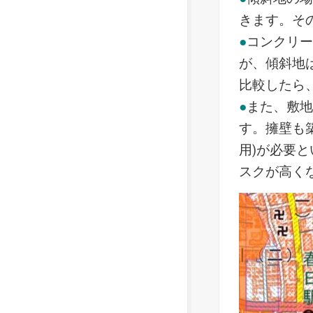
きます。そ
●
コンクリ
が、傾斜地
比較したら
●
また、敷
す。擁壁も
用)が必要
スクが高く