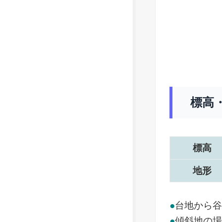
標高
標高
地形
●
台地から
●
傾斜地の