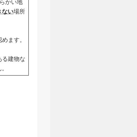
らかい地
きない
場所
認めます。
ある建物な
ん。