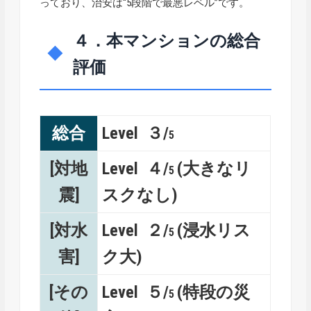
っており、治安は“5段階で最悪レベル”です。
４．本マンションの総合
評価
総合
Level ３/
5
[対地
Level ４/
(大きなリ
5
震]
スクなし)
[対水
Level ２/
(浸水リス
5
害]
ク大)
[その
Level ５/
(特段の災
5