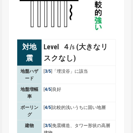
対地
Level ４/
(大きなリ
5
震
スクなし)
地盤ハザ
[
3/5
]「埋没谷」に該当
ード
地盤増幅
[
4/5
]良好
率
ボーリン
[
4/5
]比較的浅いうちに固い地層
グ
建物
[
3/5
]免震構造、タワー形状の高層
建物