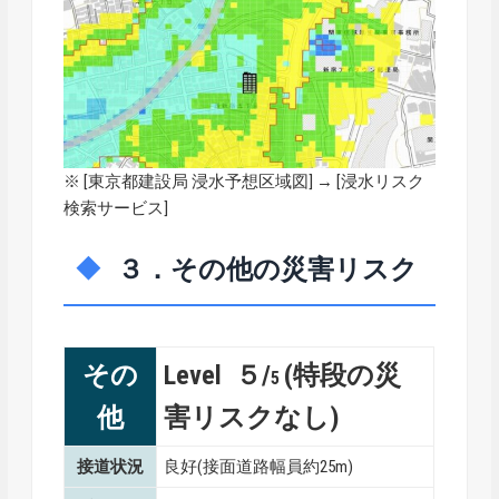
※ [
東京都建設局 浸水予想区域図
] → [浸水リスク
検索サービス]
３．その他の災害リスク
その
Level ５/
(特段の災
5
他
害リスクなし)
接道状況
良好(接面道路幅員約25m)