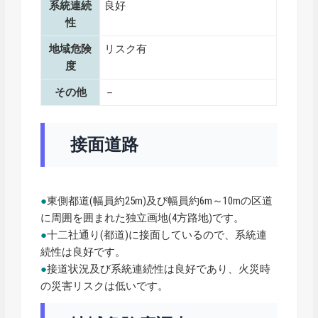
系統連続
良好
性
地域危険
リスク有
度
その他
－
接面道路
●
東側都道(幅員約25m)及び幅員約6m～10mの区道
に周囲を囲まれた独立画地(4方路地)です。
●
十二社通り(都道)に接面しているので、系統連
続性は良好です。
●
接道状況及び系統連続性は良好であり、火災時
の災害リスクは低いです。