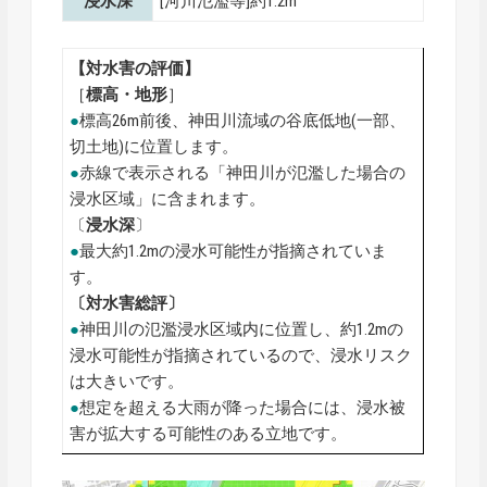
浸水深
[河川氾濫等]約1.2m
【対水害の評価】
［
標高・地形
］
●
標高26m前後、神田川流域の谷底低地(一部、
切土地)に位置します。
●
赤線で表示される「神田川が氾濫した場合の
浸水区域」に含まれます。
〔
浸水深
〕
●
最大約1.2mの浸水可能性が指摘されていま
す。
〔対水害総評〕
●
神田川の氾濫浸水区域内に位置し、約1.2mの
浸水可能性が指摘されているので、浸水リスク
は大きいです。
●
想定を超える大雨が降った場合には、浸水被
害が拡大する可能性のある立地です。