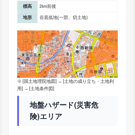
標高
26m前後
地形
谷底低地(一部、切土地)
※ [
国土地理院地図
] → [土地の成り立ち・土地利
用] → [土地条件図]
地盤ハザード(災害危
険)エリア