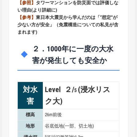
【参照】
タワーマンションを防災面では評価しな
い理由
(より詳細に)
【参考】
東日本大震災から学んだのは「“想定”が
少ない方が安全」（免震構造についての私見が含
まれます)
２．1000年に一度の大水
害が発生しても安全か
対水
Level ２/
(浸水リス
5
害
ク大)
標高
26m前後
地形
谷底低地(一部、切土地)