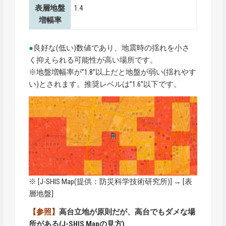
表層地盤
1.4
増幅率
●
良好な(低い)数値であり、地震時の揺れを小さ
く抑えられる可能性が高い場所です。
※地盤増幅率が”1.8”以上だと地盤が弱い(揺れやす
い)とされます。推奨レベルは”1.6”以下です。
※ [
J-SHIS Map
(提供：防災科学技術研究所)] → [表
層地盤]
【参照】
高台立地が原則だが、高台でもダメな場
所がある(J-SHIS Mapの見方)