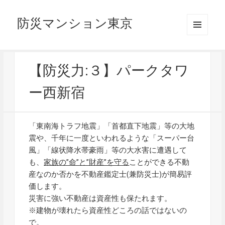
防災マンション東京
メニュ
ーとウ
ィジェ
ット
【防災力:３】パークタワ
ー西新宿
「東南海トラフ地震」「首都直下地震」等の大地
震や、千年に一度といわれるような「スーパー台
風」「線状降水帯豪雨」等の大水害に遭遇して
も、
家族の”命”と”財産”を守る
ことができる不動
産なのか否かを不動産鑑定士(兼防災士)が簡易評
価します。
災害に強い不動産は資産性も保たれます。
※建物が壊れたら資産性どころの話ではないの
で。