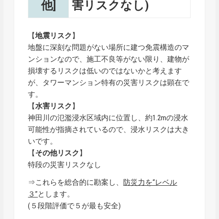
他]
害リスクなし)
【
地震リスク
】
地盤に深刻な問題がない場所に建つ免震構造のマ
ンションなので、施工不良等がない限り、建物が
損壊するリスクは低いのではないかと考えます
が、タワーマンション特有の災害リスクは顕在で
す。
【
水害リスク
】
神田川の氾濫浸水区域内に位置し、約1.2mの浸水
可能性が指摘されているので、浸水リスクは大き
いです。
【
その他リスク
】
特段の災害リスクなし
⇒これらを総合的に勘案し、
防災力を“レベル
３”
とします。
(５段階評価で５が最も安全)