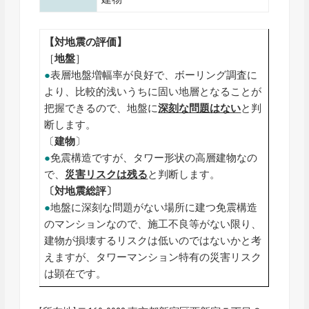
【対地震の評価】
［
地盤
］
●
表層地盤増幅率が良好で、ボーリング調査に
より、比較的浅いうちに固い地層となることが
把握できるので、地盤に
深刻な問題はない
と判
断します。
〔
建物
〕
●
免震構造ですが、タワー形状の高層建物なの
で、
災害リスクは残る
と判断します。
〔対地震総評〕
●
地盤に深刻な問題がない場所に建つ免震構造
のマンションなので、施工不良等がない限り、
建物が損壊するリスクは低いのではないかと考
えますが、タワーマンション特有の災害リスク
は顕在です。