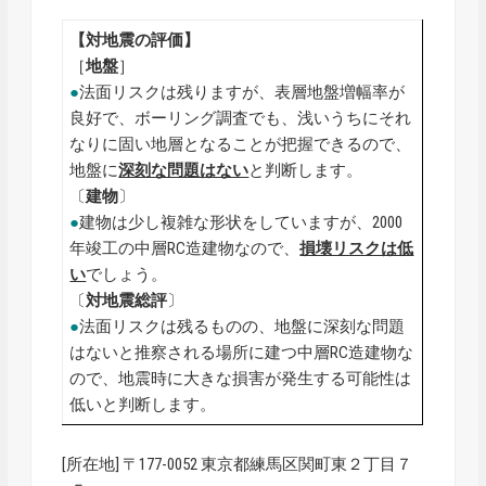
【対地震の評価】
［
地盤
］
●
法面リスクは残りますが、表層地盤増幅率が
良好で、ボーリング調査でも、浅いうちにそれ
なりに固い地層となることが把握できるので、
地盤に
深刻な問題はない
と判断します。
〔
建物
〕
●
建物は少し複雑な形状をしていますが、2000
年竣工の中層RC造建物なので、
損壊リスクは低
い
でしょう。
〔
対地震総評
〕
●
法面リスクは残るものの、地盤に深刻な問題
はないと推察される場所に建つ中層RC造建物な
ので、地震時に大きな損害が発生する可能性は
低いと判断します。
[所在地] 〒177-0052 東京都練馬区関町東２丁目７