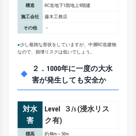
構造
RC造地下1階地上9階建
施工会社
藤木工務店
その他
－
●
少し複雑な形状をしていますが、中層RC造建物
なので、損壊リスクは低いでしょう。
２．1000年に一度の大水
害が発生しても安全か
対水
Level ３/
(浸水リス
5
害
ク有)
標高
約48m～50m