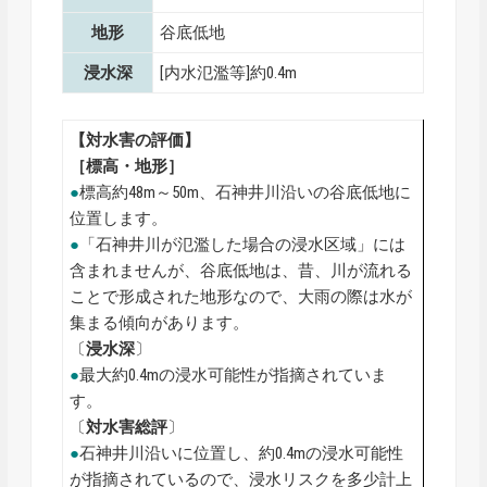
地形
谷底低地
浸水深
[内水氾濫等]約0.4m
【対水害の評価】
［標高・地形］
●
標高約48m～50m、石神井川沿いの谷底低地に
位置します。
●
「石神井川が氾濫した場合の浸水区域」には
含まれませんが、谷底低地は、昔、川が流れる
ことで形成された地形なので、大雨の際は水が
集まる傾向があります。
〔
浸水深
〕
●
最大約0.4mの浸水可能性が指摘されていま
す。
〔
対水害総評
〕
●
石神井川沿いに位置し、約0.4mの浸水可能性
が指摘されているので、浸水リスクを多少計上