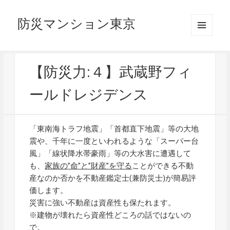
防災マンション東京
メニュ
ーとウ
ィジェ
ット
【防災力:４】武蔵野フィ
ールドレジデンス
「東南海トラフ地震」「首都直下地震」等の大地
震や、千年に一度といわれるような「スーパー台
風」「線状降水帯豪雨」等の大水害に遭遇して
も、
家族の”命”と”財産”を守る
ことができる不動
産なのか否かを不動産鑑定士(兼防災士)が簡易評
価します。
災害に強い不動産は資産性も保たれます。
※建物が壊れたら資産性どころの話ではないの
で。