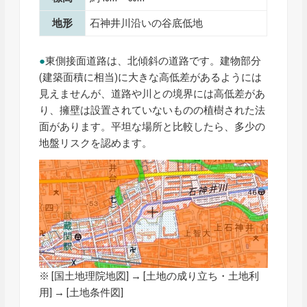
地形
石神井川沿いの谷底低地
●
東側接面道路は、北傾斜の道路です。建物部分
(建築面積に相当)に大きな高低差があるようには
見えませんが、道路や川との境界には高低差があ
り、擁壁は設置されていないものの植樹された法
面があります。平坦な場所と比較したら、多少の
地盤リスクを認めます。
※ [
国土地理院地図
] → [土地の成り立ち・土地利
用] → [土地条件図]