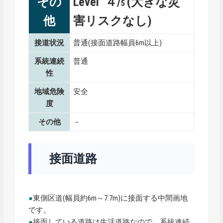
その
Level ４/
(大きな災
5
他
害リスクなし)
接道状況
普通(接面道路幅員6m以上)
系統連続
普通
性
地域危険
安全
度
その他
－
接面道路
●
東側区道(幅員約6m～7.7m)に接面する中間画地
です。
●
接面している道路は生活道路なので、系統連続