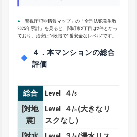
●
「警視庁犯罪情報マップ」の「全刑法犯発生数
2025年累計」を見ると、関町東2丁目は2件となっ
ており、治安は“5段階で1番安全なレベル”です。
４．本マンションの総合
評価
総合
Level ４/
5
[対地
Level ４/
(大きなリ
5
震]
スクなし)
[対水
Level ３/
(浸水リス
5