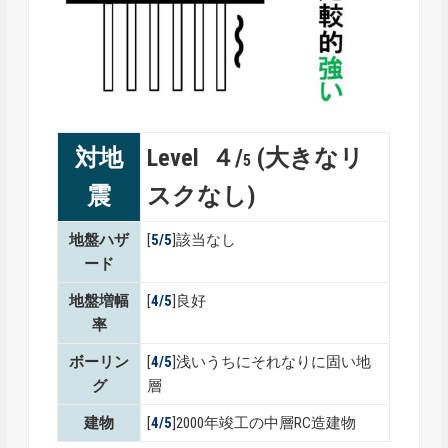
対地
Level ４/
(大きなリ
5
震
スクなし)
地盤ハザ
[
5/5
]該当なし
ード
地盤増幅
[
4/5
]良好
率
ボーリン
[
4/5
]浅いうちにそれなりに固い地
グ
層
建物
[
4/5
]2000年竣工の中層RC造建物