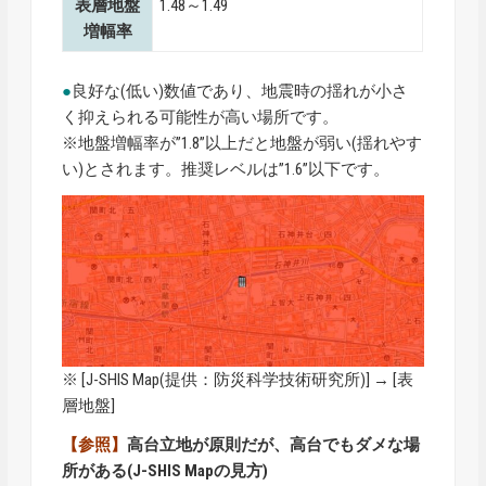
表層地盤
1.48～1.49
増幅率
●
良好な(低い)数値であり、地震時の揺れが小さ
く抑えられる可能性が高い場所です。
※地盤増幅率が”1.8”以上だと地盤が弱い(揺れやす
い)とされます。推奨レベルは”1.6”以下です。
※ [
J-SHIS Map
(提供：防災科学技術研究所)] → [表
層地盤]
【参照】
高台立地が原則だが、高台でもダメな場
所がある(J-SHIS Mapの見方)