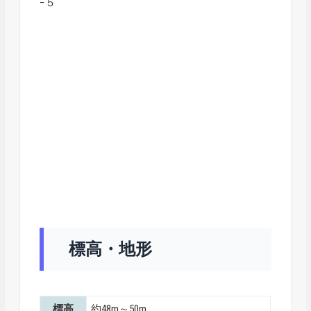
−５
標高・地形
標高
約48m～50m