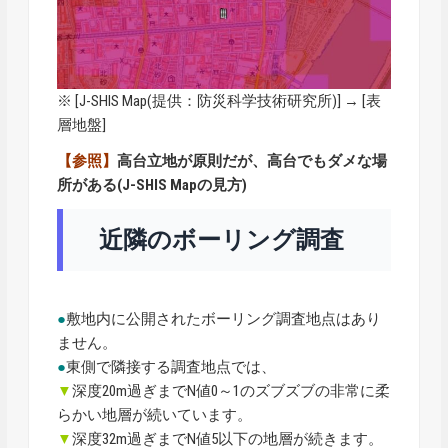
※ [
J-SHIS Map
(提供：防災科学技術研究所)] → [表
層地盤]
【参照】
高台立地が原則だが、高台でもダメな場
所がある(J-SHIS Mapの見方)
近隣のボーリング調査
●
敷地内に公開されたボーリング調査地点はあり
ません。
●
東側で隣接する調査地点では、
▼
深度20m過ぎまでN値0～1のズブズブの非常に柔
らかい地層が続いています。
▼
深度32m過ぎまでN値5以下の地層が続きます。