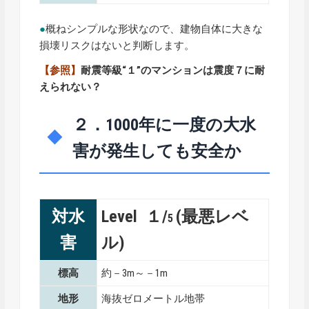
●
概ねシンプルな形状なので、建物自体に大きな
損壊リスクはないと判断します。
【参照】
耐震等級“１”のマンションは震度７に耐
えられない？
２．1000年に一度の大水
害が発生しても安全か
対水
Level １/
(最悪レベ
5
害
ル)
標高
約－3m～－1m
地形
海抜ゼロメートル地帯