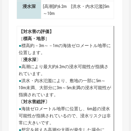
浸水深
[高潮]約6.2m [洪水・内水氾濫]5m
～10m
【対水害の評価】
［
標高・地形
］
●
標高約－3m～－1mの海抜ゼロメートル地帯に
位置します。
〔
浸水深
〕
●
高潮により最大約6.2mの浸水可能性が指摘さ
れています。
●
洪水・内水氾濫により、敷地の一部に5m～
10m未満、大部分に3m～5m未満の浸水可能性が
指摘されています。
〔対水害総評〕
●
海抜ゼロメートル地帯に位置し、6m超の浸水
可能性が指摘されているので、浸水リスクは非
常に大きいです。
●
想定を超える高潮や大雨が発生した場合に