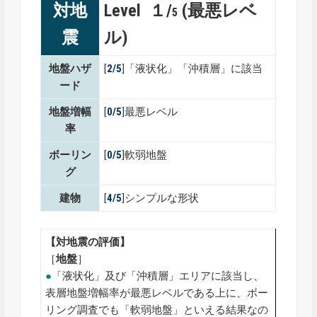
対地
Level １/
(最悪レベ
5
震
ル)
地盤ハザ
[
2/5
]「液状化」「沖積層」に該当
ード
地盤増幅
[
0/5
]最悪レベル
率
ボーリン
[
0/5
]軟弱地盤
グ
建物
[
4/5
]シンプルな形状
【対地震の評価】
［
地盤
］
●
「液状化」及び「沖積層」エリアに該当し、
表層地盤増幅率が最悪レベルである上に、ボー
リング調査でも「軟弱地盤」といえる結果なの