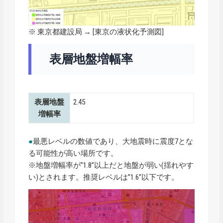
※ 東京都建設局 → [
東京の液状化予測図
]
表層地盤増幅率
表層地盤
2.45
増幅率
●
最悪レベルの数値であり、大地震時に震度7とな
る可能性が高い場所です。
※地盤増幅率が”1.8”以上だと地盤が弱い(揺れやす
い)とされます。推奨レベルは”1.6”以下です。