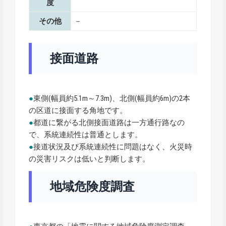
度
その他
－
接面道路
●
東側(幅員約5.1m～7.3m)、北側(幅員約6m)の2本
の区道に接面する角地です。
●
都道に繋がる北側接面道路は一方通行路なの
で、系統連続性は普通とします。
●
接道状況及び系統連続性に問題はなく、火災時
の災害リスクは低いと判断します。
地域危険度調査