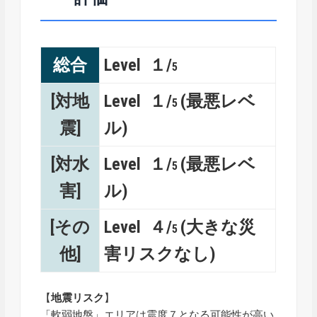
総合
Level １/
5
[対地
Level １/
(最悪レベ
5
震]
ル)
[対水
Level １/
(最悪レベ
5
害]
ル)
[その
Level ４/
(大きな災
5
他]
害リスクなし)
【
地震リスク
】
「軟弱地盤」エリアは震度７となる可能性が高い