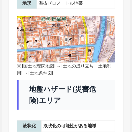
地形
海抜ゼロメートル地帯
※ [
国土地理院地図
] → [土地の成り立ち・土地利
用] → [土地条件図]
地盤ハザード(災害危
険)エリア
液状化
液状化の可能性がある地域