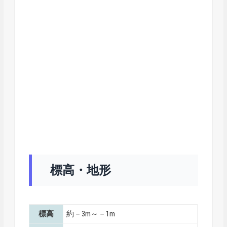
標高・地形
標高
約－3m～－1m