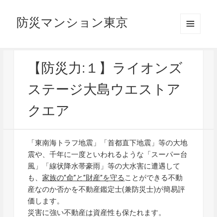
防災マンション東京
メニュ
ーとウ
ィジェ
ット
【防災力:１】ライオンズ
ステージ大島ウエストア
クエア
「東南海トラフ地震」「首都直下地震」等の大地
震や、千年に一度といわれるような「スーパー台
風」「線状降水帯豪雨」等の大水害に遭遇して
も、
家族の”命”と”財産”を守る
ことができる不動
産なのか否かを不動産鑑定士(兼防災士)が簡易評
価します。
災害に強い不動産は資産性も保たれます。