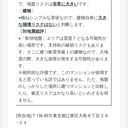
で、地盤リスクは
非常に大きい
です。
〔
建物
〕
●
概ねシンプルな形状なので、建物自体に
大き
な損壊リスクはない
と判断します。
〔対地震総評〕
●
「軟弱地盤」エリアは震度７となる可能性が
高い場所です。支持杭の破損リスクもありま
す。そこに建つ耐震等級１の建物なので、大地
震の際、大きな損害が発生する可能性がありま
す。
※相対的な評価です。このマンションが損壊す
ると思っている訳ではありません。ただ、地盤
のしっかりした場所に建つマンションと比較し
たら、被災リスクはかなり高いといわざるを得
ません。
[所在地] 〒136-0072 東京都江東区大島８丁目２８
−２４