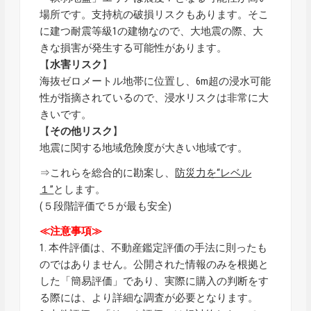
場所です。支持杭の破損リスクもあります。そこ
に建つ耐震等級1の建物なので、大地震の際、大
きな損害が発生する可能性があります。
【
水害リスク
】
海抜ゼロメートル地帯に位置し、6m超の浸水可能
性が指摘されているので、浸水リスクは非常に大
きいです。
【
その他リスク
】
地震に関する地域危険度が大きい地域です。
⇒これらを総合的に勘案し、
防災力を“レベル
１”
とします。
(５段階評価で５が最も安全)
≪注意事項≫
1. 本件評価は、不動産鑑定評価の手法に則ったも
のではありません。公開された情報のみを根拠と
した「簡易評価」であり、実際に購入の判断をす
る際には、より詳細な調査が必要となります。