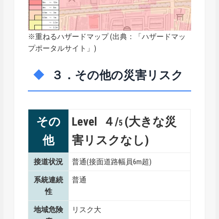
※重ねるハザードマップ (出典：「
ハザードマッ
プポータルサイト
」)
３．その他の災害リスク
その
Level ４/
(大きな災
5
他
害リスクなし)
接道状況
普通(接面道路幅員6m超)
系統連続
普通
性
地域危険
リスク大