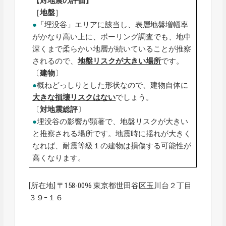
【対地震の評価】
［
地盤
］
●
「埋没谷」エリアに該当し、表層地盤増幅率
がかなり高い上に、ボーリング調査でも、地中
深くまで柔らかい地層が続いていることが推察
されるので、
地盤リスクが大きい場所
です。
〔
建物
〕
●
概ねどっしりとした形状なので、建物自体に
大きな損壊リスクはない
でしょう。
〔
対地震総評
〕
●
埋没谷の影響が顕著で、地盤リスクが大きい
と推察される場所です。地震時に揺れが大きく
なれば、耐震等級１の建物は損傷する可能性が
高くなります。
[所在地] 〒158-0096 東京都世田谷区玉川台２丁目
３９−１６