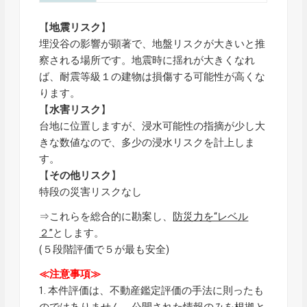
【
地震リスク
】
埋没谷の影響が顕著で、地盤リスクが大きいと推
察される場所です。地震時に揺れが大きくなれ
ば、耐震等級１の建物は損傷する可能性が高くな
ります。
【
水害リスク
】
台地に位置しますが、浸水可能性の指摘が少し大
きな数値なので、多少の浸水リスクを計上しま
す。
【
その他リスク
】
特段の災害リスクなし
⇒これらを総合的に勘案し、
防災力を“レベル
２”
とします。
(５段階評価で５が最も安全)
≪注意事項≫
1. 本件評価は、不動産鑑定評価の手法に則ったも
のではありません。公開された情報のみを根拠と