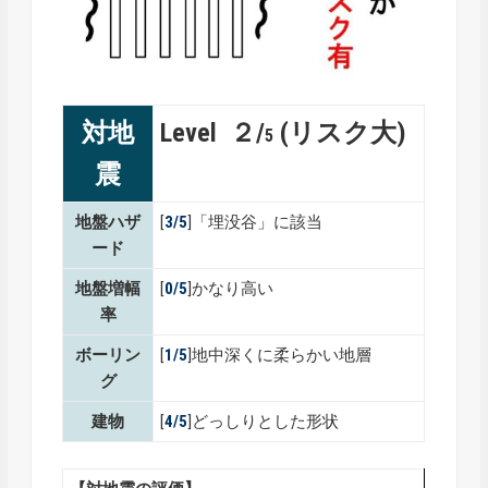
対地
Level ２/
(リスク大)
5
震
地盤ハザ
[
3/5
]「埋没谷」に該当
ード
地盤増幅
[
0/5
]かなり高い
率
ボーリン
[
1/5
]地中深くに柔らかい地層
グ
建物
[
4/5
]どっしりとした形状