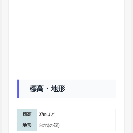
標高・地形
標高
37mほど
地形
台地(の端)