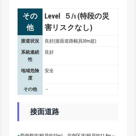
その
Level ５/
(特段の災
5
他
害リスクなし)
接道状況
良好(接面道路幅員30m超)
系統連続
良好
性
地域危険
安全
度
その他
－
接面道路
●
西側都道(幅員約33m)、北側区道(幅員約11.8m～