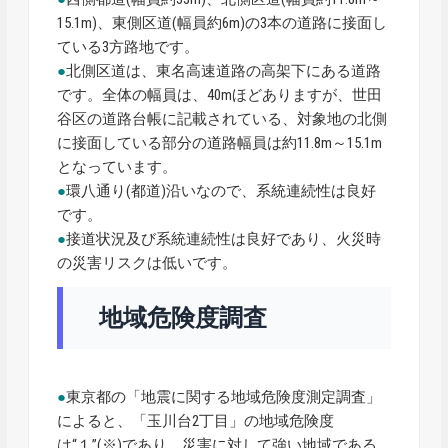
15.1m)、東側区道(幅員約6m)の3本の道路に接面し
ている3方路地です。
●
北側区道は、東名高速道路の高架下にある道路
です。全体の幅員は、40mほどありますが、世田
谷区の道路台帳に記載されている、対象地の北側
に接面している部分の道路幅員は約11.8m～15.1m
となっています。
●
環八通り(都道)沿いなので、系統連続性は良好
です。
●
接道状況及び系統連続性は良好であり、火災時
の災害リスクは低いです。
地域危険度調査
●
東京都の「地震に関する地域危険度測定調査」
によると、「玉川台2丁目」の地域危険度
は“１”(※)であり、災害に対して強い地域である