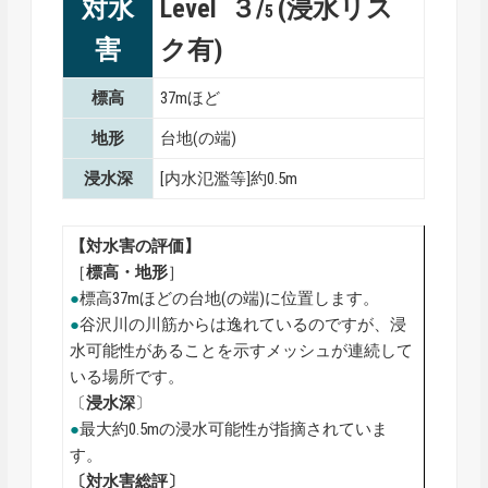
対水
Level ３/
(浸水リス
5
害
ク有)
標高
37mほど
地形
台地(の端)
浸水深
[内水氾濫等]約0.5m
【対水害の評価】
［
標高・地形
］
●
標高37mほどの台地(の端)に位置します。
●
谷沢川の川筋からは逸れているのですが、浸
水可能性があることを示すメッシュが連続して
いる場所です。
〔
浸水深
〕
●
最大約0.5mの浸水可能性が指摘されていま
す。
〔対水害総評〕