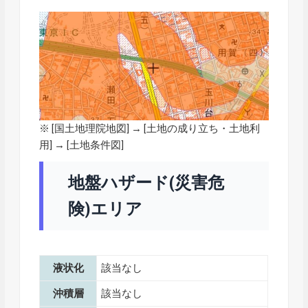
※ [
国土地理院地図
] → [土地の成り立ち・土地利
用] → [土地条件図]
地盤ハザード(災害危
険)エリア
液状化
該当なし
沖積層
該当なし