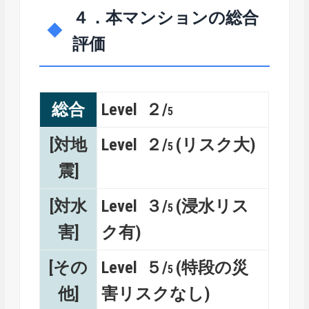
４．本マンションの総合
評価
総合
Level ２/
5
[対地
Level ２/
(リスク大)
5
震]
[対水
Level ３/
(浸水リス
5
害]
ク有)
[その
Level ５/
(特段の災
5
他]
害リスクなし)