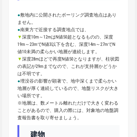
●
敷地内に公開されたボーリング調査地点はあり
ません。
●
南東方で近接する調査地点では、
▼
深度10m～12mはN値50超となるものの、深度
19m～23mでN値3以下を含む、深度14m～27mでN
値10未満の柔らかい地層が連続します。
▼
深度28mほどで再度N値50となりますが、柱状図
の表記が29mまでなので、これが支持層かどうか
は不明です。
●
埋没谷の影響が顕著で、地中深くまで柔らかい
地層が厚く連続しているので、地盤リスクが大き
い場所です。
※地層は、数メートル離れただけで大きく変わる
ことがあるので、購入の際には、対象地の地盤調
査報告書を取り寄せましょう。
建物