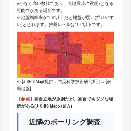
●
かなり高い数値であり、大地震時に震度7となる
可能性がある場所です。
※地盤増幅率が”1.8”以上だと地盤が弱い(揺れやす
い)とされます。推奨レベルは”1.6”以下です。
※ [
J-SHIS Map
(提供：防災科学技術研究所)] → [表
層地盤]
【参照】
高台立地が原則だが、高台でもダメな場
所がある(J-SHIS Mapの見方)
近隣のボーリング調査