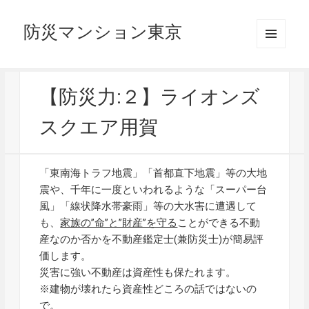
防災マンション東京
メニュ
ーとウ
ィジェ
ット
【防災力:２】ライオンズ
スクエア用賀
「東南海トラフ地震」「首都直下地震」等の大地
震や、千年に一度といわれるような「スーパー台
風」「線状降水帯豪雨」等の大水害に遭遇して
も、
家族の”命”と”財産”を守る
ことができる不動
産なのか否かを不動産鑑定士(兼防災士)が簡易評
価します。
災害に強い不動産は資産性も保たれます。
※建物が壊れたら資産性どころの話ではないの
で。