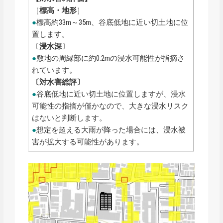
［
標高・地形
］
●
標高約33m～35m、谷底低地に近い切土地に位
置します。
〔
浸水深
〕
●
敷地の周縁部に約0.2mの浸水可能性が指摘さ
れています。
〔対水害総評〕
●
谷底低地に近い切土地に位置しますが、浸水
可能性の指摘が僅かなので、大きな浸水リスク
はないと判断します。
●
想定を超える大雨が降った場合には、浸水被
害が拡大する可能性があります。