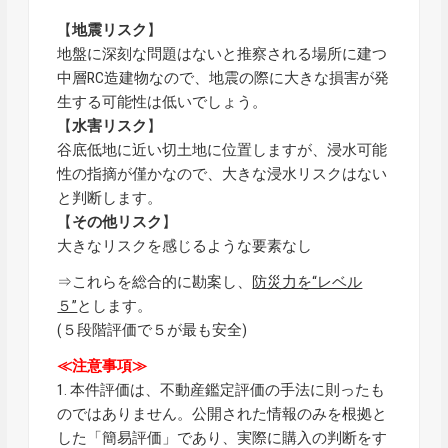
【
地震リスク
】
地盤に深刻な問題はないと推察される場所に建つ
中層RC造建物なので、地震の際に大きな損害が発
生する可能性は低いでしょう。
【
水害リスク
】
谷底低地に近い切土地に位置しますが、浸水可能
性の指摘が僅かなので、大きな浸水リスクはない
と判断します。
【
その他リスク
】
大きなリスクを感じるような要素なし
⇒これらを総合的に勘案し、
防災力を“レベル
５”
とします。
(５段階評価で５が最も安全)
≪注意事項≫
1. 本件評価は、不動産鑑定評価の手法に則ったも
のではありません。公開された情報のみを根拠と
した「簡易評価」であり、実際に購入の判断をす