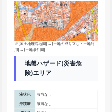
※ [
国土地理院地図
] → [土地の成り立ち・土地利
用] → [土地条件図]
地盤ハザード(災害危
険)エリア
液状化
該当なし
沖積層
該当なし