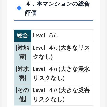
４．本マンションの総合
評価
総合
Level ５/
5
[対地
Level ４/
(大きなリス
5
震]
クなし)
[対水
Level ４/
(大きな浸水
5
害]
リスクなし)
[その
Level ４/
(大きな災害
5
他]
リスクなし)