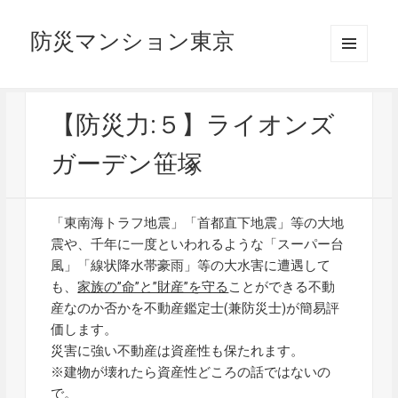
防災マンション東京
メニュ
ーとウ
ィジェ
ット
【防災力:５】ライオンズ
ガーデン笹塚
「東南海トラフ地震」「首都直下地震」等の大地
震や、千年に一度といわれるような「スーパー台
風」「線状降水帯豪雨」等の大水害に遭遇して
も、
家族の”命”と”財産”を守る
ことができる不動
産なのか否かを不動産鑑定士(兼防災士)が簡易評
価します。
災害に強い不動産は資産性も保たれます。
※建物が壊れたら資産性どころの話ではないの
で。