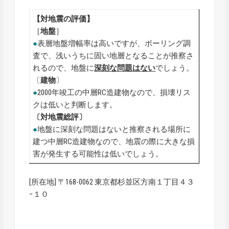
【対地震の評価】
［
地盤
］
●
表層地盤増幅率は高いですが、ボーリング調
査で、浅いうちに固い地層となることが推察さ
れるので、地盤に
深刻な問題はない
でしょう。
〔
建物
〕
●
2000年竣工の中層RC造建物なので、損壊リス
クは低いと判断します。
〔対地震総評〕
●
地盤に深刻な問題はないと推察される場所に
建つ中層RC造建物なので、地震の際に大きな損
害が発生する可能性は低いでしょう。
[所在地] 〒168-0062 東京都杉並区方南１丁目４３
−１０