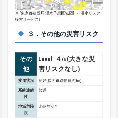
※ [
東京都建設局 浸水予想区域図
] → [浸水リスク
検索サービス]
３．その他の災害リスク
その
Level ４/
(大きな災
5
他
害リスクなし)
接道状況
良好(接面道路幅員約8m)
系統連続
普通
性
地域危険
比較的安全
度