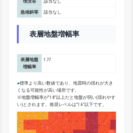
埋没谷
該当なし
急傾斜等
該当なし
表層地盤増幅率
表層地盤
1.77
増幅率
●
標準より高い数値であり、地震時の揺れが大き
くなる可能性が高い場所です。
※地盤増幅率が”1.8”以上だと地盤が弱い(揺れやす
い)とされます。推奨レベルは”1.6″以下です。