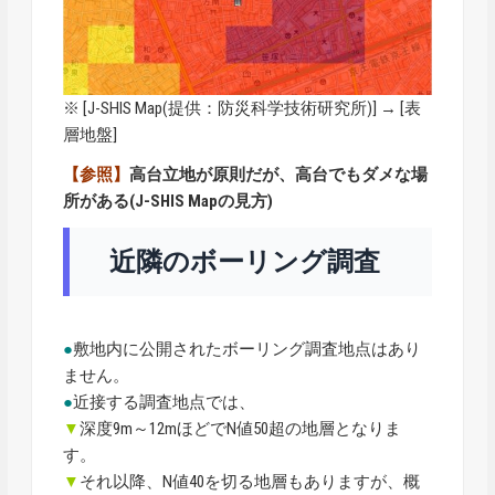
※ [
J-SHIS Map
(提供：防災科学技術研究所)] → [表
層地盤]
【参照】
高台立地が原則だが、高台でもダメな場
所がある(J-SHIS Mapの見方)
近隣のボーリング調査
●
敷地内に公開されたボーリング調査地点はあり
ません。
●
近接する調査地点では、
▼
深度9m～12mほどでN値50超の地層となりま
す。
▼
それ以降、N値40を切る地層もありますが、概