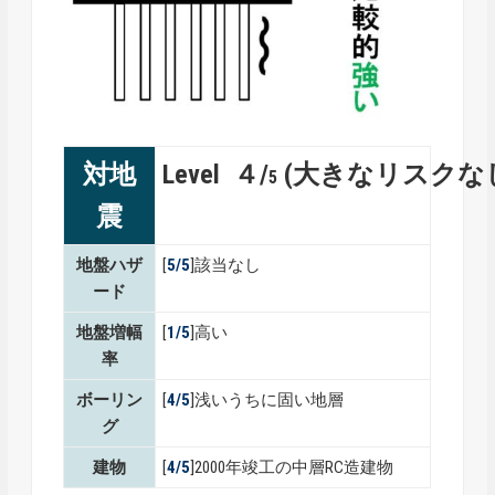
対地
Level ４/
(大きなリスクな
5
震
地盤ハザ
[
5/5
]該当なし
ード
地盤増幅
[
1
/5
]高い
率
ボーリン
[
4
/5
]浅いうちに固い地層
グ
建物
[
4/5
]2000年竣工の中層RC造建物