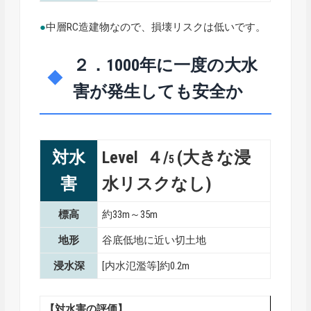
●
中層RC造建物なので、損壊リスクは低いです。
２．1000年に一度の大水
害が発生しても安全か
対水
Level ４/
(大きな浸
5
害
水リスクなし)
標高
約33m～35m
地形
谷底低地に近い切土地
浸水深
[内水氾濫等]約0.2m
【対水害の評価】