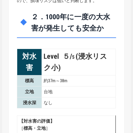
ので、損壊リスクは低いと判断します。
２．1000年に一度の大水
害が発生しても安全か
対水
Level ５/
(浸水リス
5
害
ク小)
標高
約37m～38m
立地
台地
浸水深
なし
【対水害の評価】
［
標高・
立地
］