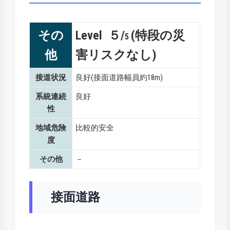
その
Level ５/
(特段の災
5
他
害リスクなし)
接道状況
良好(接面道路幅員約18m)
系統連続
良好
性
地域危険
比較的安全
度
その他
－
接面道路