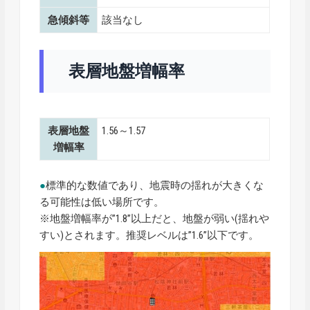
急傾斜等
該当なし
表層地盤増幅率
表層地盤
1.56～1.57
増幅率
●
標準的な数値であり、地震時の揺れが大きくな
る可能性は低い場所です。
※地盤増幅率が”1.8”以上だと、地盤が弱い(揺れや
すい)とされます。推奨レベルは”1.6”以下です。