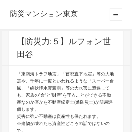
防災マンション東京
メニュ
ーとウ
ィジェ
ット
【防災力:５】ルフォン世
田谷
「東南海トラフ地震」「首都直下地震」等の大地
震や、千年に一度といわれるような「スーパー台
風」「線状降水帯豪雨」等の大水害に遭遇して
も、
家族の”命”と”財産”を守る
ことができる不動
産なのか否かを不動産鑑定士(兼防災士)が簡易評
価します。
災害に強い不動産は資産性も保たれます。
※建物が壊れたら資産性どころの話ではないの
で。