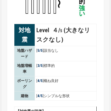
対地
Level ４/
(大きなリ
5
震
スクなし)
地盤ハザ
[
5/5
]該当なし
ード
地盤増幅
[
3/5
]標準的
率
ボーリン
[
4/5
]概ね良好
グ
建物
[
4/5
]シンプルな形状