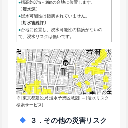
●
標高約37m～38mの台地に位置します。
〔
浸水深
〕
●
浸水可能性は指摘されていません。
〔対水害総評〕
●
台地に位置し、浸水可能性の指摘がないの
で、浸水リスクは低いです。
※ [
東京都建設局 浸水予想区域図
] → [浸水リスク
検索サービス]
３．その他の災害リスク