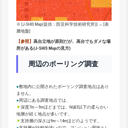
※ [
J-SHIS Map
(提供：防災科学技術研究所)] → [表
層地盤]
【参照】
高台立地が原則だが、高台でもダメな場
所がある(J-SHIS Mapの見方)
周辺のボーリング調査
●
敷地内に公開されたボーリング調査地点はあり
ません。
●
周辺にある調査地点では、
▼
深度7m～9mほどまでは、N値3以下の柔らかい
地層が続く地点が多いです。
▼
支持層の深さは9m～14mほどのようです。
●
支持層が比較的浅いので、マンション用地とし