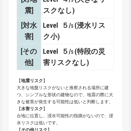
5
震]
スクなし)
[対水
Level ５/
(浸水リス
5
害]
ク小)
[その
Level ５/
(特段の災
5
他]
害リスクなし)
【
地震リスク
】
大きな地盤リスクがないと推察される場所に建
つ、シンプルな形状の建物なので、地震の際に大
きな被害が発生する可能性は低いと判断します。
【
水害リスク
】
台地に位置し、浸水可能性の指摘がないので、浸
水リスクは低いです。
【
その他リスク
】