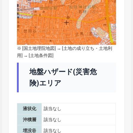
※ [
国土地理院地図
] → [土地の成り立ち・土地利
用] → [土地条件図]
地盤ハザード(災害危
険)エリア
液状化
該当なし
沖積層
該当なし
埋没谷
該当なし