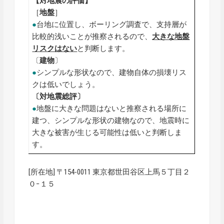
【対地震の評価】
［
地盤
］
●
台地に位置し、ボーリング調査で、支持層が
比較的浅いことが推察されるので、
大きな地盤
リスクはない
と判断します。
〔
建物
〕
●
シンプルな形状なので、建物自体の損壊リス
クは低いでしょう。
〔対地震総評〕
●
地盤に大きな問題はないと推察される場所に
建つ、シンプルな形状の建物なので、地震時に
大きな被害が生じる可能性は低いと判断しま
す。
[所在地] 〒154-0011 東京都世田谷区上馬５丁目２
０−１５