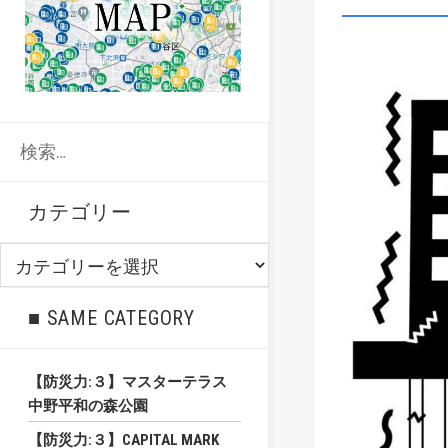
検
索:
カテゴリー
カ
テ
ゴ
■ SAME CATEGORY
リ
ー
【防災力:３】マスターテラス
中野平和の森公園
【防災力:３】CAPITAL MARK