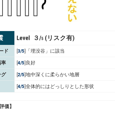
震
Level ３/
(リスク有)
5
ード
[
3/5
]「埋没谷」に該当
幅率
[
4/5
]良好
ング
[
2/5
]地中深くに柔らかい地層
[
4/5
]全体的にはどっしりとした形状
評価】