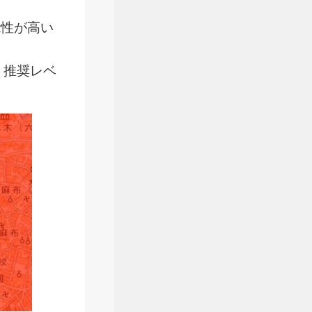
能性が高い
。推奨レベ