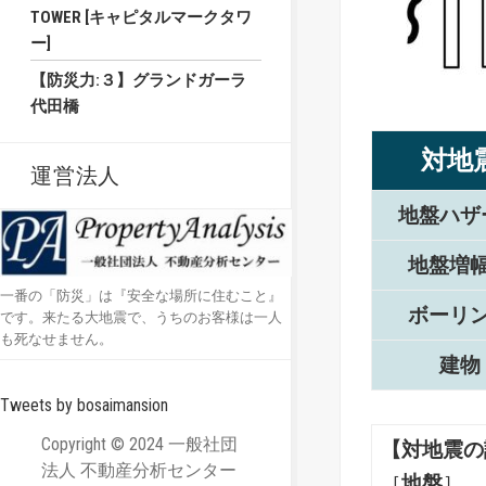
TOWER [キャピタルマークタワ
ー]
【防災力:３】グランドガーラ
代田橋
対地
運営法人
地盤ハザ
地盤増
一番の「防災」は『安全な場所に住むこと』
ボーリ
です。来たる大地震で、うちのお客様は一人
も死なせません。
建物
Tweets by bosaimansion
Copyright © 2024 一般社団
【対地震の
法人 不動産分析センター
［
地盤
］