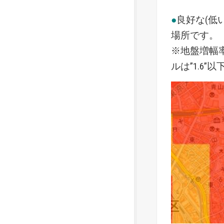
●
良好な(低
場所です。
※地盤増幅率
ルは”1.6”