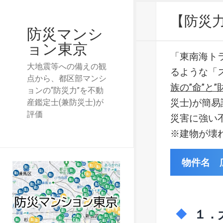
【防災
防災マンシ
ョン東京
「東南海ト
大地震等への備えの観
るような「
点から、都区部マンシ
族の”命”と”
ョンの“防災力”を不動
災士)が簡
産鑑定士(兼防災士)が
評価
災害に強い
※建物が壊
物件名 
１．