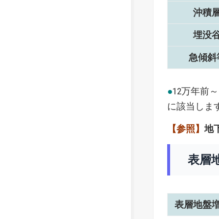
沖積
埋没
急傾斜
●
12万年前
に該当しま
【参照】
地
表層
表層地盤