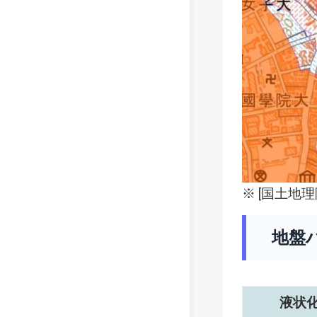
※ [
国土地理
地盤
液状