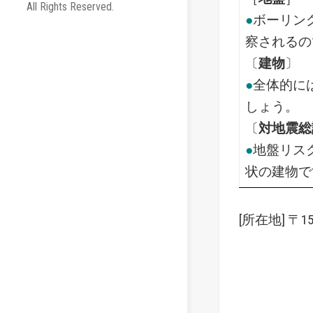
All Rights Reserved.
●
ボーリン
察されるの
〔
建物
〕
●
全体的に
しょう。
〔
対地震総
●
地盤リス
状の建物で
[所在地] 〒