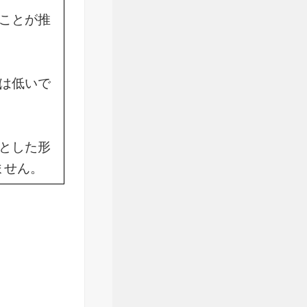
ことが推
は低いで
とした形
ません。