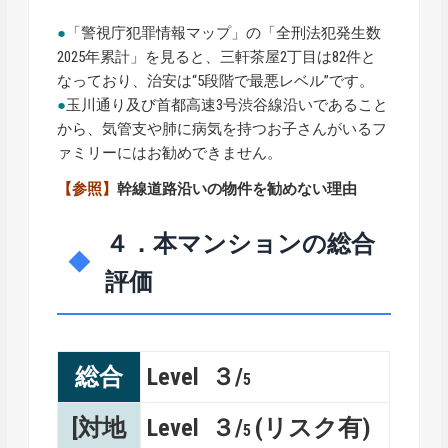
●
「警視庁犯罪情報マップ」の「全刑法犯発生数
2025年累計」を見ると、三軒茶屋2丁目は82件と
なっており、治安は“5段階で最悪レベル”です。
●
玉川通り及び首都高速3号渋谷線沿いであること
から、気管支や肺に病気を持つお子さんがいるフ
ァミリーにはお勧めできません。
【参照】
幹線道路沿いの物件を勧めない理由
４．本マンションの総合
評価
総合
Level ３/
5
[対地
Level ３/
(リスク有)
5