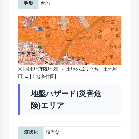
地形
台地
※ [
国土地理院地図
] → [土地の成り立ち・土地利
用] → [土地条件図]
地盤ハザード(災害危
険)エリア
液状化
該当なし