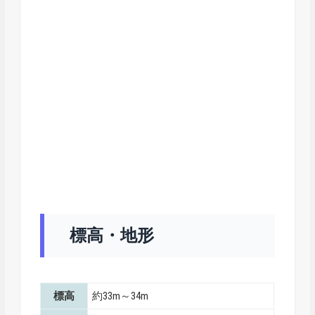
標高・地形
標高
約33m～34m