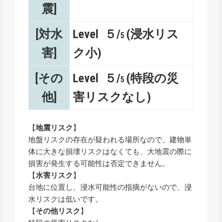
震]
[対水
Level ５/
(浸水リス
5
害]
ク小)
[その
Level ５/
(特段の災
5
他]
害リスクなし)
【
地震リスク
】
地盤リスクの存在が疑われる場所なので、建物単
体に大きな損壊リスクはなくても、大地震の際に
損害が発生する可能性は否定できません。
【
水害リスク
】
台地に位置し、浸水可能性の指摘がないので、浸
水リスクは低いです。
【
その他リスク
】