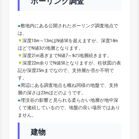
ボーリング調査
●
敷地内にある公開されたボーリング調査地点で
は、
▼
深度10m～13mはN値50を超えますが、深度14m
ほどでN値3の地層となります。
▼
深度21m過ぎまでN値7～8の地層続きます。
▼
深度22m余りでN値50となりますが、柱状図の表
記が深度25mまでなので、支持層か否か不明で
す。
●
周辺にある調査地点も概ね同様の地盤で、支持
層の深さは23mほどのようです。
●
埋没谷の影響と見られる柔らかい地層が地中深
くで連続しているので、地盤の良い場所ではあり
ません。
建物