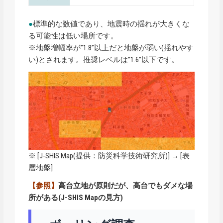
●
標準的な数値であり、地震時の揺れが大きくな
る可能性は低い場所です。
※地盤増幅率が”1.8”以上だと地盤が弱い(揺れやす
い)とされます。推奨レベルは”1.6”以下です。
※ [
J-SHIS Map
(提供：防災科学技術研究所)] → [表
層地盤]
【参照】
高台立地が原則だが、高台でもダメな場
所がある(J-SHIS Mapの見方)