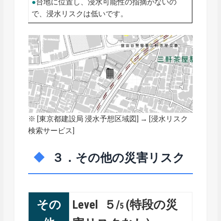
●
台地に位置し、浸水可能性の指摘がないの
で、浸水リスクは低いです。
※ [
東京都建設局 浸水予想区域図
] → [浸水リスク
検索サービス]
３．その他の災害リスク
その
Level ５/
(特段の災
5