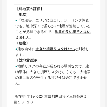
【対地震の評価】
［
地盤
］
●
「埋没谷」エリアに該当し、ボーリング調査
でも、地中深くで柔らかい地層が連続している
ことが把握できるので、
地盤の良い場所とはい
えません
。
〔
建物
〕
●
建物自体に
大きな損壊リスクはない
と判断し
ます。
〔
対地震総評
〕
●
地盤リスクの存在が疑われる場所なので、建
物単体に大きな損壊リスクはなくても、大地震
の際に損害が発生する可能性は否定できませ
ん。
[所在地] 〒154-0024 東京都世田谷区三軒茶屋２丁
目１３−２０