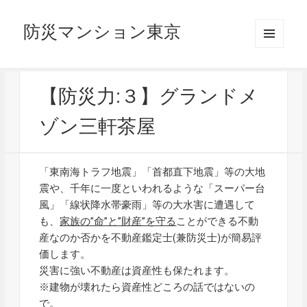
防災マンション東京
メニュ
ーとウ
ィジェ
ット
【防災力:３】グランドメ
ゾン三軒茶屋
「東南海トラフ地震」「首都直下地震」等の大地
震や、千年に一度といわれるような「スーパー台
風」「線状降水帯豪雨」等の大水害に遭遇して
も、
家族の”命”と”財産”を守る
ことができる不動
産なのか否かを不動産鑑定士(兼防災士)が簡易評
価します。
災害に強い不動産は資産性も保たれます。
※建物が壊れたら資産性どころの話ではないの
で。