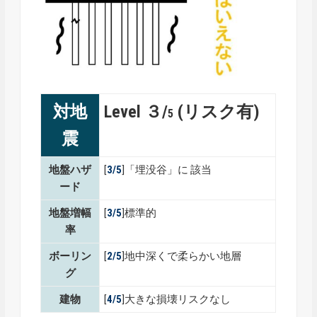
対地
Level ３/
(リスク有)
5
震
地盤ハザ
[
3/5
]「埋没谷」に 該当
ード
地盤増幅
[
3/5
]標準的
率
ボーリン
[
2/5
]地中深くで柔らかい地層
グ
建物
[
4/5
]大きな損壊リスクなし