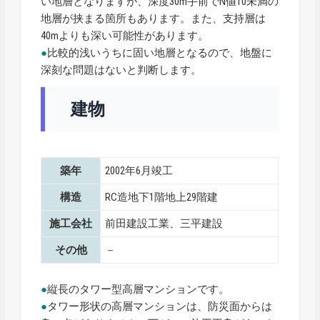
い地層となりますが、深度30m手前でN値10未満の
地層が挟まる箇所もあります。また、支持層は
40mよりも深い可能性があります。
●
比較的浅いうちに固い地層となるので、地盤に
深刻な問題はないと判断します。
建物
築年
2002年6月竣工
構造
RC造地下1階地上29階建
施工会社
前田建設工業、三平建設
その他
－
●
縦長のタワー型高層マンションです。
●
タワー形状の高層マンションは、防災面からは