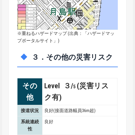
※重ねるハザードマップ (出典：「
ハザードマッ
プポータルサイト
」)
３．その他の災害リスク
その
Level ３/
(災害リス
5
他
ク有)
接道状況
良好(接面道路幅員36m超)
系統連続
良好
性