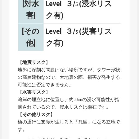
[対水
Level ３/
(浸水リス
5
害]
ク有)
[その
Level ３/
(災害リス
5
他]
ク有)
【
地震リスク
】
地盤に深刻な問題はない場所ですが、タワー形状
の高層建物なので、大地震の際、損害が発生する
可能性は否定できません。
【
水害リスク
】
湾岸の埋立地に位置し、約0.6mの浸水可能性が指
摘されているので、浸水リスクは顕在です。
【
その他リスク
】
橋の通行に支障が生じると「孤島」になる立地で
す。