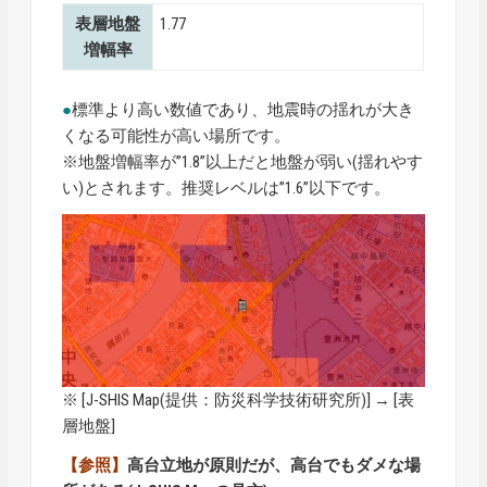
表層地盤
1.77
増幅率
●
標準より高い数値であり、地震時の揺れが大き
くなる可能性が高い場所です。
※地盤増幅率が”1.8”以上だと地盤が弱い(揺れやす
い)とされます。推奨レベルは”1.6”以下です。
※ [
J-SHIS Map
(提供：防災科学技術研究所)] → [表
層地盤]
【参照】
高台立地が原則だが、高台でもダメな場