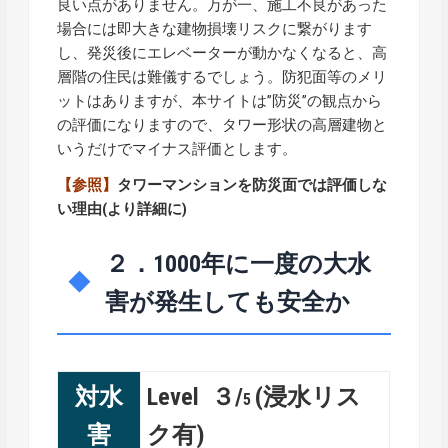
良い点がありません。万が一、施工不良があった
場合には即大きな建物損壊リスクに繋がります
し、発災後にエレベーターが動かなくなると、高
層階の住民は難儀するでしょう。防犯面等のメリ
ットはありますが、本サイトは”防災”の観点から
の評価になりますので、タワー形状の高層建物と
いうだけでマイナス評価とします。
【参照】
タワーマンションを防災面では評価しな
い理由
(より詳細に)
２．1000年に一度の大水
害が発生しても安全か
対水
Level ３/
(浸水リス
5
害
ク有)