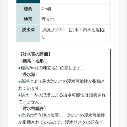
標高
2m弱
地形
埋立地
浸水深
[高潮]約0.6m [洪水・内水氾濫]な
し
【対水害の評価】
［
標高・地形
］
●
標高2m弱の埋立地に位置します。
〔
浸水深
〕
●
高潮により最大約0.6mの浸水可能性が指摘さ
れています。
●
洪水・内水氾濫による浸水可能性は指摘され
ていません。
〔対水害総評〕
●
湾岸の埋立地に位置し、約0.6mの浸水可能性
が指摘されているので、浸水リスクは顕在で