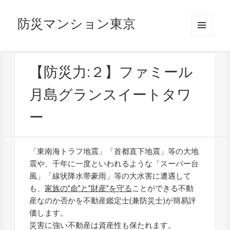
防災マンション東京
メニュ
ーとウ
ィジェ
ット
【防災力:２】ファミール
月島グランスイートタワ
ー
「東南海トラフ地震」「首都直下地震」等の大地
震や、千年に一度といわれるような「スーパー台
風」「線状降水帯豪雨」等の大水害に遭遇して
も、
家族の”命”と”財産”を守る
ことができる不動
産なのか否かを不動産鑑定士(兼防災士)が簡易評
価します。
災害に強い不動産は資産性も保たれます。