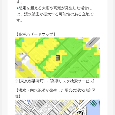
す。
●
想定を超える大雨や高潮が発生した場合に
は、浸水被害が拡大する可能性のある立地で
す。
【高潮ハザードマップ】
※ [東京都港湾局] → [
高潮リスク検索サービス
]
【洪水・内水氾濫が発生した場合の浸水想定区
域】