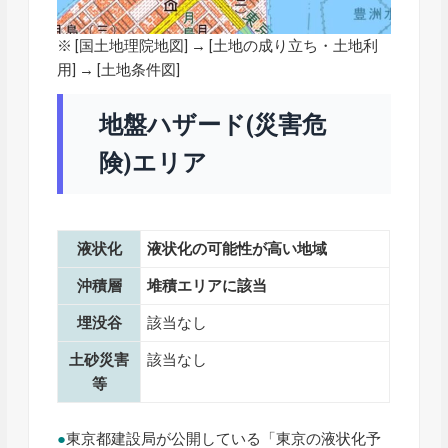
※ [
国土地理院地図
] → [土地の成り立ち・土地利
用] → [土地条件図]
地盤ハザード(災害危
険)エリア
液状化
液状化の可能性が高い地域
沖積層
堆積エリアに該当
埋没谷
該当なし
土砂災害
該当なし
等
●
東京都建設局が公開している「東京の液状化予