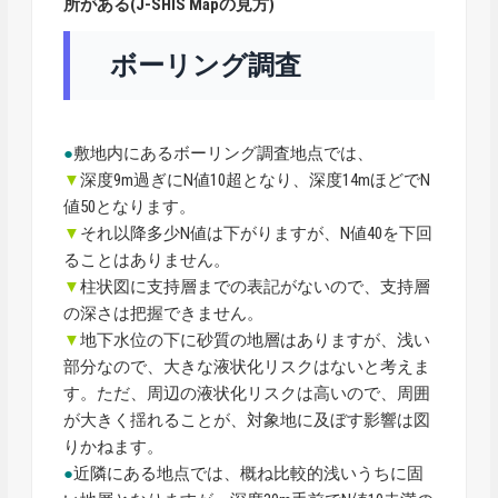
所がある(J-SHIS Mapの見方)
ボーリング調査
●
敷地内にあるボーリング調査地点では、
▼
深度9m過ぎにN値10超となり、深度14mほどでN
値50となります。
▼
それ以降多少N値は下がりますが、N値40を下回
ることはありません。
▼
柱状図に支持層までの表記がないので、支持層
の深さは把握できません。
▼
地下水位の下に砂質の地層はありますが、浅い
部分なので、大きな液状化リスクはないと考えま
す。ただ、周辺の液状化リスクは高いので、周囲
が大きく揺れることが、対象地に及ぼす影響は図
りかねます。
●
近隣にある地点では、概ね比較的浅いうちに固