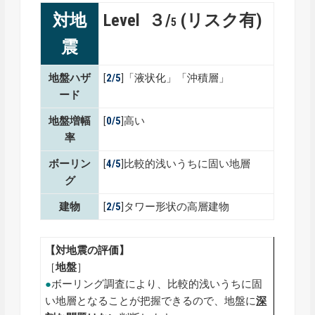
対地
Level ３/
(リスク有)
5
震
地盤ハザ
[
2/5
]「液状化」「沖積層」
ード
地盤増幅
[
0/5
]高い
率
ボーリン
[
4/5
]比較的浅いうちに固い地層
グ
建物
[
2/5
]タワー形状の高層建物
【対地震の評価】
［
地盤
］
●
ボーリング調査により、比較的浅いうちに固
い地層となることが把握できるので、地盤に
深