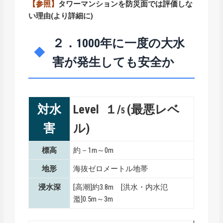
【参照】
タワーマンションを防災面では評価しな
い理由
(より詳細に)
２．1000年に一度の大水
害が発生しても安全か
対水
Level １/
(最悪レベ
5
害
ル)
標高
約－1m～0m
地形
海抜ゼロメートル地帯
浸水深
[高潮]約3.8m [洪水・内水氾
濫]0.5m～3m