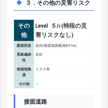
３．その他の災害リスク
その
Level ５/
(特段の災
5
他
害リスクなし)
接道状況
良好(接面道路幅員約11m)
系統連続
良好
性
地域危険
リスク有
度
その他
－
接面道路