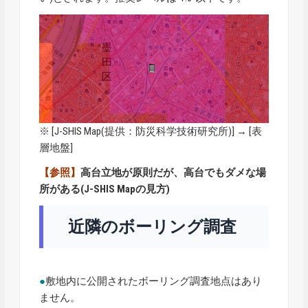
※ [
J-SHIS Map
(提供：防災科学技術研究所)] → [表
層地盤]
【参照】
高台立地が原則だが、高台でもダメな場
所がある(J-SHIS Mapの見方)
近隣のボーリング調査
●
敷地内に公開されたボーリング調査地点はあり
ません。