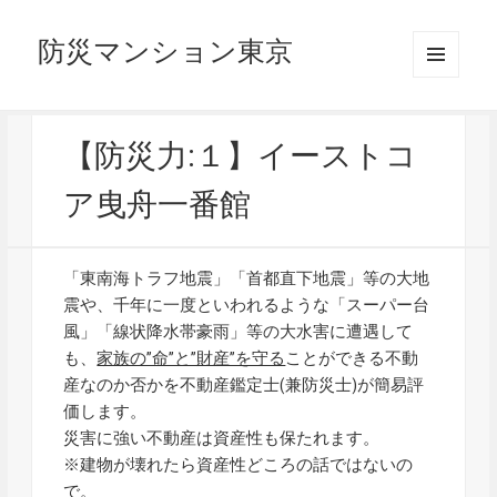
防災マンション東京
メニュ
ーとウ
ィジェ
ット
【防災力:１】イーストコ
ア曳舟一番館
「東南海トラフ地震」「首都直下地震」等の大地
震や、千年に一度といわれるような「スーパー台
風」「線状降水帯豪雨」等の大水害に遭遇して
も、
家族の”命”と”財産”を守る
ことができる不動
産なのか否かを不動産鑑定士(兼防災士)が簡易評
価します。
災害に強い不動産は資産性も保たれます。
※建物が壊れたら資産性どころの話ではないの
で。