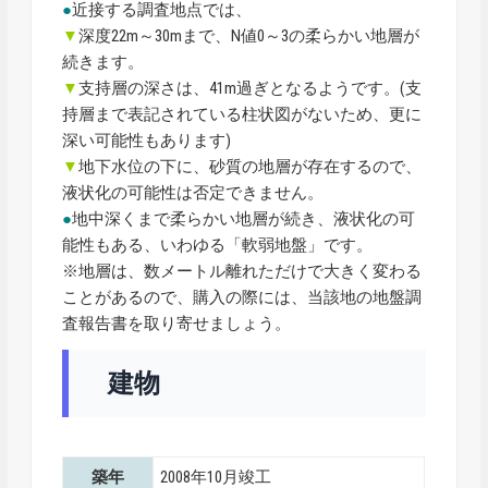
●
近接する調査地点では、
▼
深度22m～30mまで、N値0～3の柔らかい地層が
続きます。
▼
支持層の深さは、41m過ぎとなるようです。(支
持層まで表記されている柱状図がないため、更に
深い可能性もあります)
▼
地下水位の下に、砂質の地層が存在するので、
液状化の可能性は否定できません。
●
地中深くまで柔らかい地層が続き、液状化の可
能性もある、いわゆる「軟弱地盤」です。
※地層は、数メートル離れただけで大きく変わる
ことがあるので、購入の際には、当該地の地盤調
査報告書を取り寄せましょう。
建物
築年
2008年10月竣工