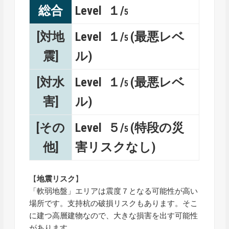
総合
Level １/
5
[対地
Level １/
(最悪レベ
5
震]
ル)
[対水
Level １/
(最悪レベ
5
害]
ル)
[その
Level ５/
(特段の災
5
他]
害リスクなし)
【
地震リスク
】
「軟弱地盤」エリアは震度７となる可能性が高い
場所です。支持杭の破損リスクもあります。そこ
に建つ高層建物なので、大きな損害を出す可能性
があります。