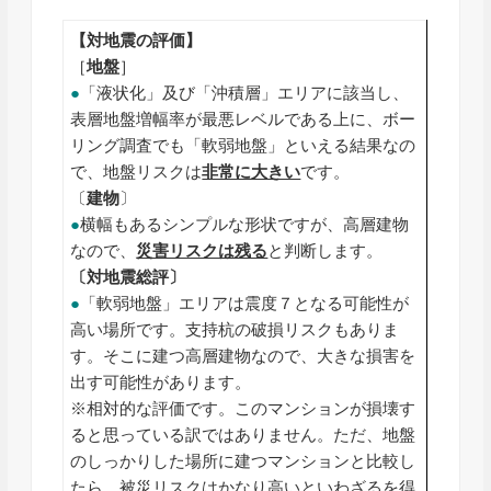
【対地震の評価】
［
地盤
］
●
「液状化」及び「沖積層」エリアに該当し、
表層地盤増幅率が最悪レベルである上に、ボー
リング調査でも「軟弱地盤」といえる結果なの
で、地盤リスクは
非常に大きい
です。
〔
建物
〕
●
横幅もあるシンプルな形状ですが、高層建物
なので、
災害リスクは残る
と判断します。
〔対地震総評〕
●
「軟弱地盤」エリアは震度７となる可能性が
高い場所です。支持杭の破損リスクもありま
す。そこに建つ高層建物なので、大きな損害を
出す可能性があります。
※相対的な評価です。このマンションが損壊す
ると思っている訳ではありません。ただ、地盤
のしっかりした場所に建つマンションと比較し
たら、被災リスクはかなり高いといわざるを得