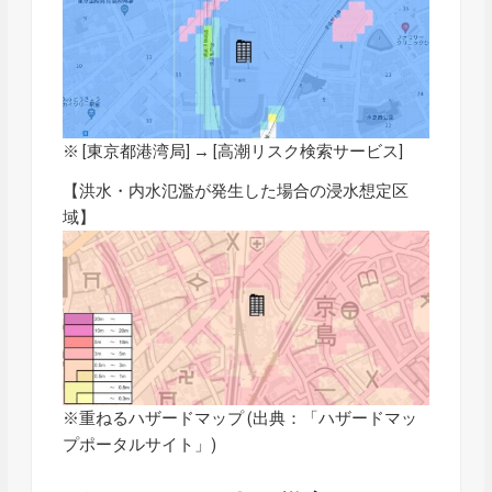
※ [東京都港湾局] → [
高潮リスク検索サービス
]
【洪水・内水氾濫が発生した場合の浸水想定区
域】
※重ねるハザードマップ (出典：「
ハザードマッ
プポータルサイト
」)