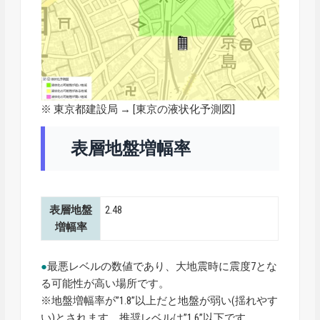
※ 東京都建設局 → [
東京の液状化予測図
]
表層地盤増幅率
表層地盤
2.48
増幅率
●
最悪レベルの数値であり、大地震時に震度7とな
る可能性が高い場所です。
※地盤増幅率が”1.8”以上だと地盤が弱い(揺れやす
い)とされます。推奨レベルは”1.6”以下です。