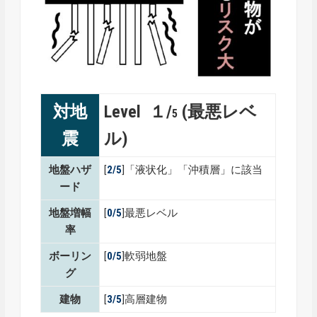
対地
Level １/
(最悪レベ
5
震
ル)
地盤ハザ
[
2/5
]「液状化」「沖積層」に該当
ード
地盤増幅
[
0/5
]最悪レベル
率
ボーリン
[
0/5
]軟弱地盤
グ
建物
[
3/5
]高層建物