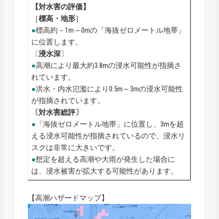
【対水害の評価】
［
標高・地形
］
●
標高約－1m～0mの「海抜ゼロメートル地帯」
に位置します。
〔
浸水深
〕
●
高潮により最大約3.8mの浸水可能性が指摘さ
れています。
●
洪水・内水氾濫により0.5m～3mの浸水可能性
が指摘されています。
〔対水害総評〕
●
「海抜ゼロメートル地帯」に位置し、3mを超
える浸水可能性が指摘されているので、浸水リ
スクは非常に大きいです。
●
想定を超える高潮や大雨が発生した場合に
は、浸水被害が拡大する可能性があります。
【高潮ハザードマップ】