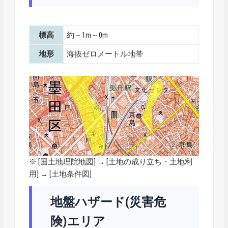
標高
約－1m～0m
地形
海抜ゼロメートル地帯
※ [
国土地理院地図
] → [土地の成り立ち・土地利
用] → [土地条件図]
地盤ハザード(災害危
険)エリア