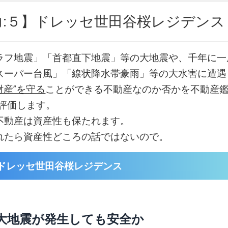
力:５】ドレッセ世田谷桜レジデンス
ラフ地震」「首都直下地震」等の大地震や、千年に一
スーパー台風」「線状降水帯豪雨」等の大水害に遭遇
財産”を守る
ことができる不動産なのか否かを不動産鑑
易評価します。
不動産は資産性も保たれます。
れたら資産性どころの話ではないので。
ドレッセ世田谷桜レジデンス
大地震が発生しても安全か