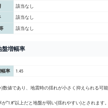
層
該当なし
谷
該当なし
等
該当なし
地盤増幅率
増幅率
1.45
い)数値であり、地震時の揺れが小さく抑えられる可
が”1.8”以上だと地盤が弱い(揺れやすい)とされます