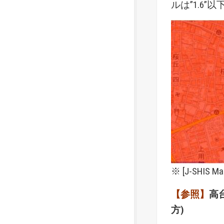
ルは”1.6”
※ [
J-SHIS Ma
【参照】
高
方)