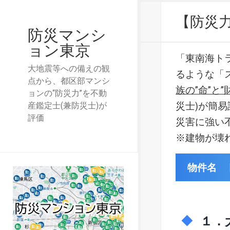
【防災
防災マンシ
ョン東京
「東南海ト
大地震等への備えの観
るような「
点から、都区部マンシ
族の”命”と”
ョンの“防災力”を不動
災士)が簡
産鑑定士(兼防災士)が
評価
災害に強い
※建物が壊
物件名 
１．