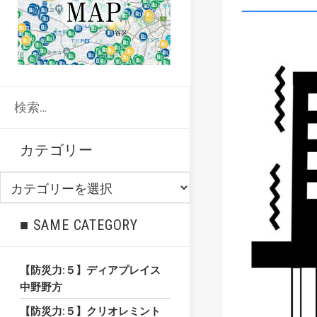
検
索:
カテゴリー
カ
テ
ゴ
■ SAME CATEGORY
リ
ー
【防災力:５】ディアプレイス
中野野方
【防災力:５】クリオレミント