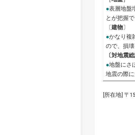
●
表層地盤
とが把握で
〔
建物
〕
●
かなり複
ので、損壊
〔対地震総
●
地盤にさ
地震の際に
[所在地] 〒