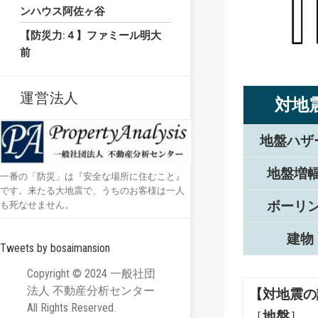
ンハウス阿佐ヶ谷
【防災力:４】ファミール明大
前
運営法人
対地
地盤ハザ
地盤増
一番の「防災」は『安全な場所に住むこと』
です。来たる大地震で、うちのお客様は一人
ボーリ
も死なせません。
建物
Tweets by bosaimansion
Copyright © 2024 一般社団
法人 不動産分析センター
【対地震の
All Rights Reserved.
［
地盤
］