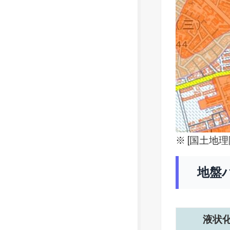
※ [
国土地理
地盤
液状