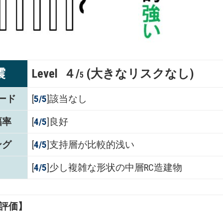
震
Level ４/
(大きなリスクなし)
5
ード
[
5/5
]該当なし
幅率
[
4
/5
]良好
ング
[
4
/5
]支持層が比較的浅い
[
4/5
]少し複雑な形状の中層RC造建物
評価】