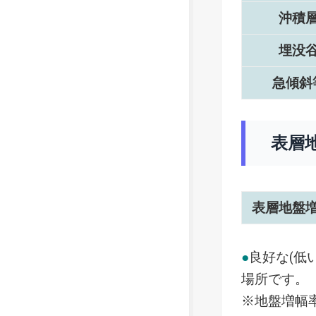
沖積
埋没
急傾斜
表層
表層地盤
●
良好な(低
場所です。
※地盤増幅率