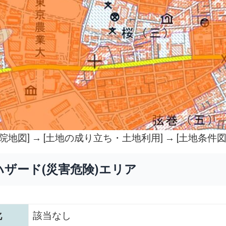
院地図
] → [土地の成り立ち・土地利用] → [土地条件図
ハザード(災害危険)エリア
化
該当なし