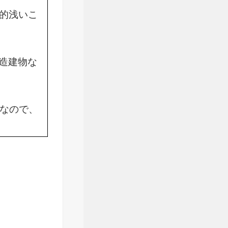
的浅いこ
C造建物な
物なので、