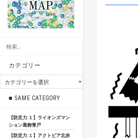
検
索:
カテゴリー
カ
テ
ゴ
■ SAME CATEGORY
リ
ー
【防災力:１】ライオンズマン
ション葛飾青戸
【防災力:１】アクトピア北赤