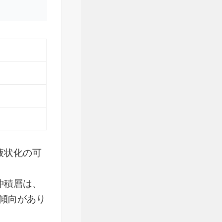
液状化の可
沖積層は、
傾向があり