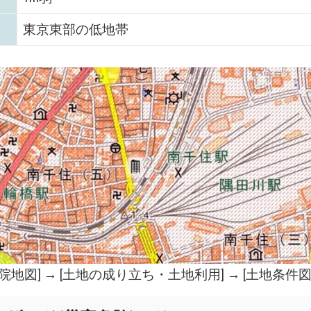
東京東部の低地帯
院地図
] → [土地の成り立ち・土地利用] → [土地条件図