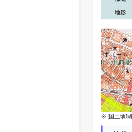
地形
※ [
国土地理