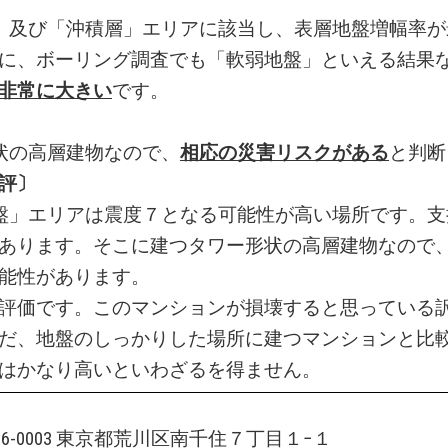
」及び「沖積層」エリアに該当し、表層地盤増幅率が
に、ボーリング調査でも「軟弱地盤」といえる結果
非常に大きい
です。
状の高層建物なので、
相応の災害リスクがある
と判断
評〕
盤」エリアは震度７となる可能性が高い場所です。支
あります。そこに建つタワー形状の高層建物なので
能性があります。
評価です。このマンションが損壊すると思っている
だ、地盤のしっかりした場所に建つマンションと比
はかなり高いといわざるを得ません。
116-0003 東京都荒川区南千住７丁目１−１