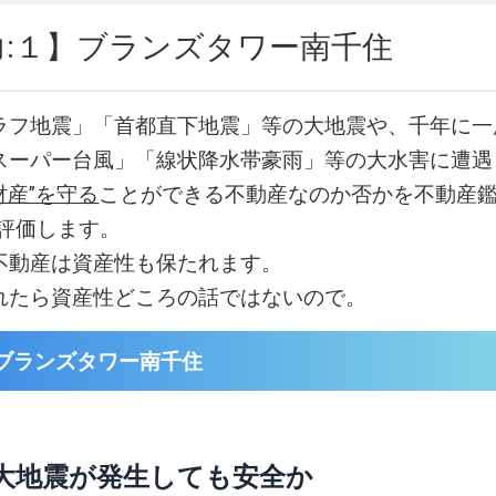
力:１】ブランズタワー南千住
ラフ地震」「首都直下地震」等の大地震や、千年に一
スーパー台風」「線状降水帯豪雨」等の大水害に遭遇
財産”を守る
ことができる不動産なのか否かを不動産鑑
易評価します。
不動産は資産性も保たれます。
れたら資産性どころの話ではないので。
ブランズタワー南千住
大地震が発生しても安全か