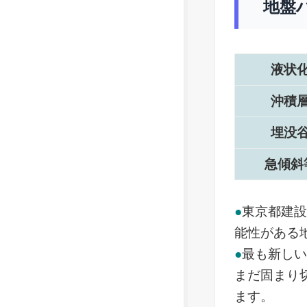
地盤
液状
沖積
埋没
急傾斜
●
東京都建
能性がある
●
最も新し
まだ固まり
ます。