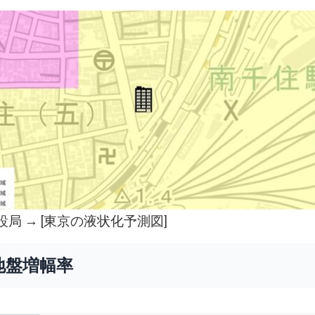
局 → [
東京の液状化予測図
]
地盤増幅率