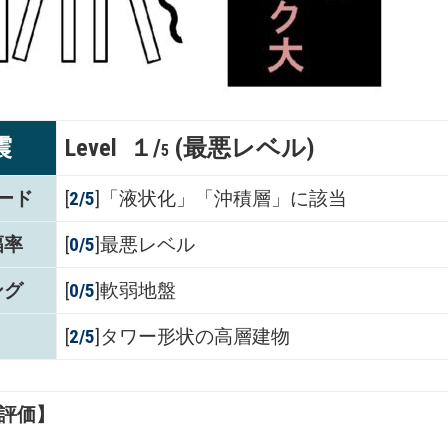
震
Level １/
(最悪レベル)
5
ード
[
2/5
]「液状化」「沖積層」に該当
幅率
[
0/5
]最悪レベル
ング
[
0/5
]軟弱地盤
[
2/5
]タワー形状の高層建物
評価】