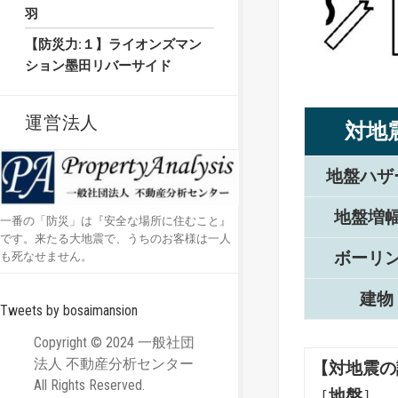
羽
【防災力:１】ライオンズマン
ション墨田リバーサイド
運営法人
対地
地盤ハザ
地盤増
一番の「防災」は『安全な場所に住むこと』
です。来たる大地震で、うちのお客様は一人
ボーリ
も死なせません。
建物
Tweets by bosaimansion
Copyright © 2024 一般社団
法人 不動産分析センター
【対地震の
All Rights Reserved.
［
地盤
］