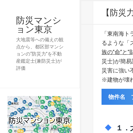
【防災
防災マンシ
ョン東京
「東南海ト
大地震等への備えの観
るような「
点から、都区部マンシ
族の”命”と”
ョンの“防災力”を不動
災士)が簡
産鑑定士(兼防災士)が
評価
災害に強い
※建物が壊
物件名 
１．