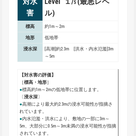
対水
Level １/
(最悪レベ
5
害
ル)
標高
約1m～2m
地形
低地帯
浸水深
[高潮]約2.3m [洪水・内水氾濫]3m
～5m
【対水害の評価】
［
標高・地形
］
●
標高約1m～2mの低地帯に位置します。
〔
浸水深
〕
●
高潮により最大約2.3mの浸水可能性が指摘さ
れています。
●
内水氾濫・洪水により、敷地の一部に3m～
5m、大部分に0.5m～3m未満の浸水可能性が指摘
されています。