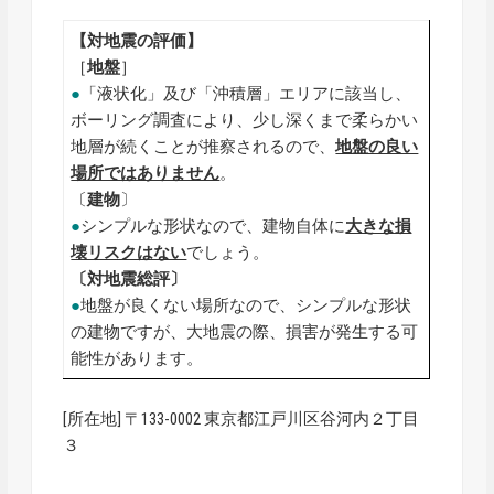
【対地震の評価】
［
地盤
］
●
「液状化」及び「沖積層」エリアに該当し、
ボーリング調査により、少し深くまで柔らかい
地層が続くことが推察されるので、
地盤の良い
場所ではありません
。
〔
建物
〕
●
シンプルな形状なので、建物自体に
大きな損
壊リスクはない
でしょう。
〔対地震総評〕
●
地盤が良くない場所なので、シンプルな形状
の建物ですが、大地震の際、損害が発生する可
能性があります。
[所在地] 〒133-0002 東京都江戸川区谷河内２丁目
３