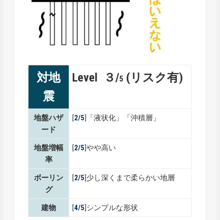
対地
Level ３/
(リスク有)
5
震
地盤ハザ
[
2/5
]「液状化」「沖積層」
ード
地盤増幅
[
2/5
]やや高い
率
ボーリン
[
2/5
]少し深くまで柔らかい地層
グ
建物
[
4/5
]シンプルな形状