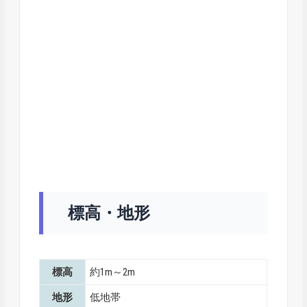
標高・地形
標高
約1m～2m
地形
低地帯