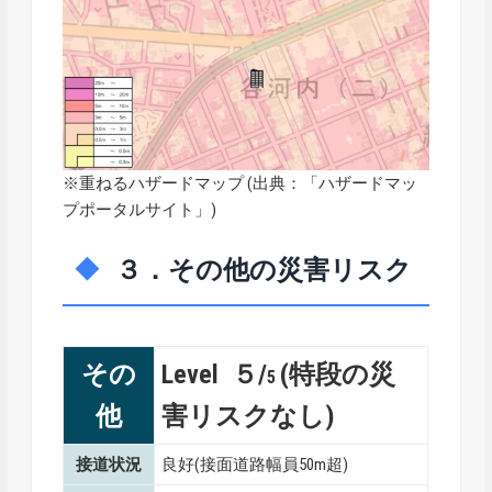
※重ねるハザードマップ (出典：「
ハザードマッ
プポータルサイト
」)
３．その他の災害リスク
その
Level ５/
(特段の災
5
他
害リスクなし)
接道状況
良好(接面道路幅員50m超)