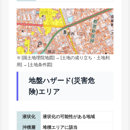
※ [
国土地理院地図
] → [土地の成り立ち・土地利
用] → [土地条件図]
地盤ハザード(災害危
険)エリア
液状化
液状化の可能性がある
地域
沖積層
堆積エリアに該当