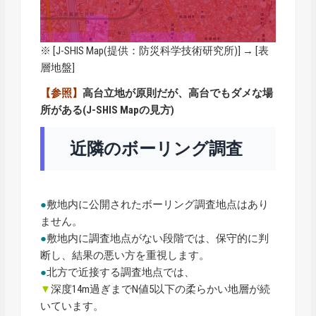
※ [
J-SHIS Map
(提供：防災科学技術研究所)] → [表
層地盤]
【参照】
高台立地が原則だが、高台でもダメな場
所がある(J-SHIS Mapの見方)
近隣のボーリング調査
●
敷地内に公開されたボーリング調査地点はあり
ません。
●
敷地内に調査地点がない段階では、保守的に判
断し、結果の悪い方を重視します。
●
北方で近接する調査地点では、
▼
深度14m過ぎまでN値5以下の柔らかい地層が続
いています。