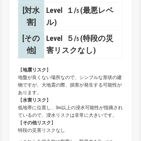
[対水
Level １/
(最悪レベ
5
害]
ル)
[その
Level ５/
(特段の災
5
他]
害リスクなし)
【
地震リスク
】
地盤が良くない場所なので、シンプルな形状の建
物ですが、大地震の際、損害が発生する可能性が
あります。
【
水害リスク
】
低地帯に位置し、3m以上の浸水可能性が指摘され
ているので、浸水リスクは非常に大きいです。
【
その他リスク
】
特段の災害リスクなし