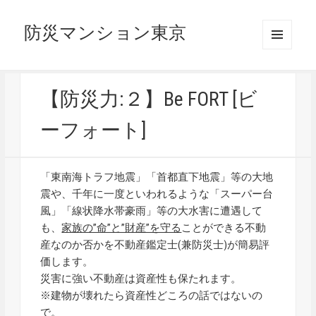
防災マンション東京
メニュ
ーとウ
ィジェ
ット
【防災力:２】Be FORT [ビ
ーフォート]
「東南海トラフ地震」「首都直下地震」等の大地
震や、千年に一度といわれるような「スーパー台
風」「線状降水帯豪雨」等の大水害に遭遇して
も、
家族の”命”と”財産”を守る
ことができる不動
産なのか否かを不動産鑑定士(兼防災士)が簡易評
価します。
災害に強い不動産は資産性も保たれます。
※建物が壊れたら資産性どころの話ではないの
で。