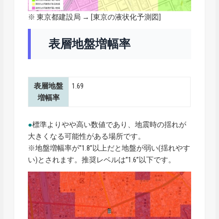
※ 東京都建設局 → [
東京の液状化予測図
]
表層地盤増幅率
表層地盤
1.69
増幅率
●
標準よりやや高い数値であり、地震時の揺れが
大きくなる可能性がある場所です。
※地盤増幅率が”1.8”以上だと地盤が弱い(揺れやす
い)とされます。推奨レベルは”1.6”以下です。