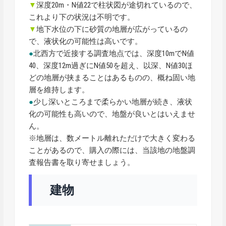
▼
深度20m・N値22で柱状図が途切れているので、
これより下の状況は不明です。
▼
地下水位の下に砂質の地層が広がっているの
で、液状化の可能性は高いです。
●
北西方で近接する調査地点では、深度10mでN値
40、深度12m過ぎにN値50を超え、以深、N値30ほ
どの地層が挟まることはあるものの、概ね固い地
層を維持します。
●
少し深いところまで柔らかい地層が続き、液状
化の可能性も高いので、地盤が良いとはいえませ
ん。
※地層は、数メートル離れただけで大きく変わる
ことがあるので、購入の際には、当該地の地盤調
査報告書を取り寄せましょう。
建物