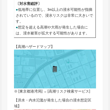
〔対水害総評〕
●
低地帯に位置し、3m以上の浸水可能性が指摘
されているので、浸水リスクは非常に大きいで
す。
●
想定を超える高潮や大雨が発生した場合に
は、浸水被害が拡大する可能性があります。
【高潮ハザードマップ】
※ [東京都港湾局] → [
高潮リスク検索サービス
]
【洪水・内水氾濫が発生した場合の浸水想定区
域】