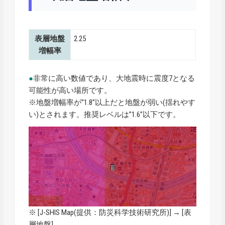
表層地盤
2.25
増幅率
●
非常に高い数値であり、大地震時に震度7となる
可能性が高い場所です。
※地盤増幅率が”1.8”以上だと地盤が弱い(揺れやす
い)とされます。推奨レベルは”1.6”以下です。
※ [
J-SHIS Map
(提供：防災科学技術研究所)] → [表
層地盤]