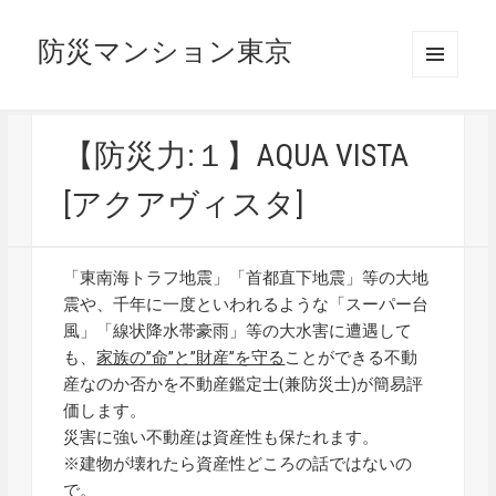
防災マンション東京
メニュ
ーとウ
ィジェ
ット
【防災力:１】AQUA VISTA
[アクアヴィスタ]
「東南海トラフ地震」「首都直下地震」等の大地
震や、千年に一度といわれるような「スーパー台
風」「線状降水帯豪雨」等の大水害に遭遇して
も、
家族の”命”と”財産”を守る
ことができる不動
産なのか否かを不動産鑑定士(兼防災士)が簡易評
価します。
災害に強い不動産は資産性も保たれます。
※建物が壊れたら資産性どころの話ではないの
で。