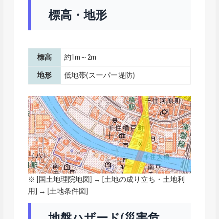
標高・地形
標高
約1m～2m
地形
低地帯(スーパー堤防)
※ [
国土地理院地図
] → [土地の成り立ち・土地利
用] → [土地条件図]
地盤ハザード(災害危