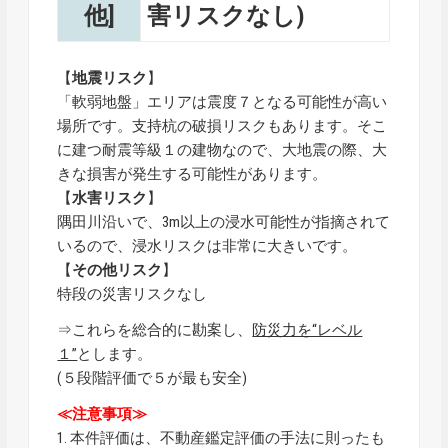
他]
害リスクなし)
【
地震リスク
】
「軟弱地盤」エリアは震度７となる可能性が高い
場所です。支持杭の破損リスクもあります。そこ
に建つ耐震等級１の建物なので、大地震の際、大
きな損害が発生する可能性があります。
【
水害リスク
】
隅田川沿いで、3m以上の浸水可能性が指摘されて
いるので、浸水リスクは非常に大きいです。
【
その他リスク
】
特段の災害リスクなし
⇒これらを総合的に勘案し、
防災力を“レベル
１”
とします。
(５段階評価で５が最も安全)
≪注意事項≫
1. 本件評価は、不動産鑑定評価の手法に則ったも