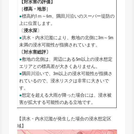
【対水害の評価】
［
標高・地形
］
●
標高約1ｍ～6m、隅田川沿いのスーパー堤防の
上に位置します。
〔
浸水深
〕
●
洪水・内水氾濫により、敷地の北側に3m～5m
未満の浸水可能性が指摘されています。
〔対水害総評〕
●
敷地の北側は、周辺にある5m以上の浸水想定
エリアとの標高差が大きくありません。
●
隅田川沿いで、3m以上の浸水可能性が指摘さ
れているので、浸水リスクは非常に大きいで
す。
●
想定を超える大雨が降った場合には、浸水被
害が拡大する可能性のある立地です。
【洪水・内水氾濫が発生した場合の浸水想定区
域】