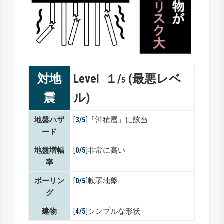
対地
Level １/
(最悪レベ
5
震
ル)
地盤ハザ
[
3/5
]「沖積層」に該当
ード
地盤増幅
[
0/5
]非常に高い
率
ボーリン
[
0/5
]軟弱地盤
グ
建物
[
4/5
]シンプルな形状