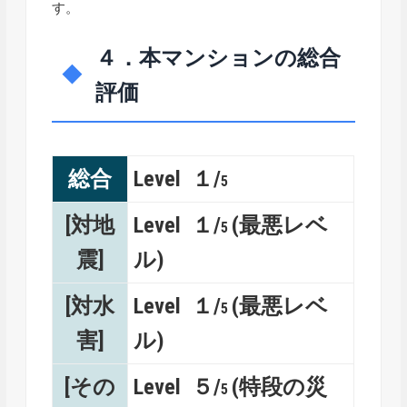
す。
４．本マンションの総合
評価
総合
Level １/
5
[対地
Level １/
(最悪レベ
5
震]
ル)
[対水
Level １/
(最悪レベ
5
害]
ル)
[その
Level ５/
(特段の災
5