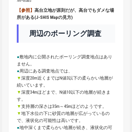
【参照】
高台立地が原則だが、高台でもダメな場
所がある(J-SHIS Mapの見方)
周辺のボーリング調査
●
敷地内に公開されたボーリング調査地点はあり
ません。
●
周辺にある調査地点では、
▼
深度20m近くまではN値3以下の柔らかい地層が
続いています。
▼
深度34mほどまで、N値10以下の地層が続きま
す。
▼
支持層の深さは35m～45mほどのようです。
▼
地下水位の下に砂質の地層が広がっているの
で、液状化の可能性は高いです。
●
地中深くまで柔らかい地層が続き、液状化の可