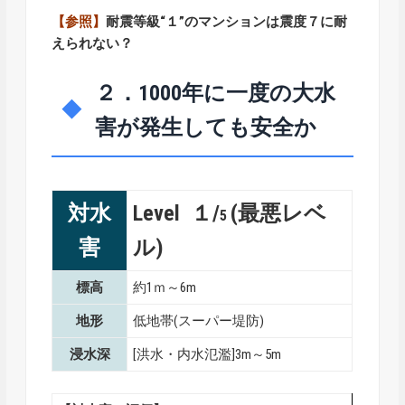
【参照】
耐震等級“１”のマンションは震度７に耐
えられない？
２．1000年に一度の大水
害が発生しても安全か
対水
Level １/
(最悪レベ
5
害
ル)
標高
約1ｍ～6m
地形
低地帯(スーパー堤防)
浸水深
[洪水・内水氾濫]3m～5m