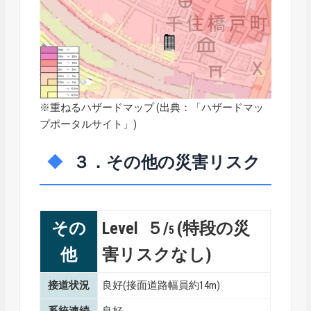
※重ねるハザードマップ (出典：「
ハザードマッ
プポータルサイト
」)
３．その他の災害リスク
その
Level ５/
(特段の災
5
他
害リスクなし)
接道状況
良好(接面道路幅員約14m)