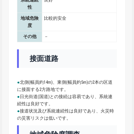
系統連続
良好
性
地域危険
比較的安全
度
その他
－
接面道路
●
北側(幅員約14m)、東側(幅員約5m)の2本の区道
に接面する2方路地です。
●
日光街道(国道)との接続は容易であり、系統連
続性は良好です。
●
接道状況及び系統連続性は良好であり、火災時
の災害リスクは低いです。