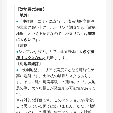
【対地震の評価】
［
地盤
］
●
「沖積層」エリアに該当し、表層地盤増幅率
が非常に高い上に、ボーリング調査でも「軟弱
地盤」といえる結果なので、地盤リスクは
非常
に大きい
です。
〔
建物
〕
●
シンプルな形状なので、建物自体に
大きな損
壊リスクはない
と判断します。
〔対地震総評〕
●
「軟弱地盤」エリアは震度７となる可能性が
高い場所です。支持杭の破損リスクもありま
す。そこに建つ耐震等級１の建物なので、大地
震の際、大きな損害が発生する可能性がありま
す。
※相対的な評価です。このマンションが損壊す
ると思っている訳ではありません。ただ、地盤
のしっかりした場所に建つマンションと比較し